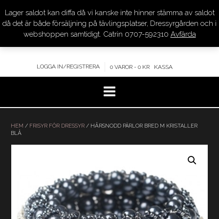
Lager saldot kan diffa då vi kanske inte hinner stämma av saldot
DRESSYR.COM
då det är både försäljning på tävlingsplatser, Dressyrgården och i
webshoppen samtidigt. Catrin 0707-592310
Avfärda
KVALITET – KOMPETENS – SERVICE
LOGGA IN/REGISTRERA
0 VAROR - 0 KR
KASSA
Hoppa
till
HEM
/
FRISYR FÖR DRESSYR
/ HÅRSNODD PÄRLOR BRED M KRISTALLER
BLÅ
innehåll