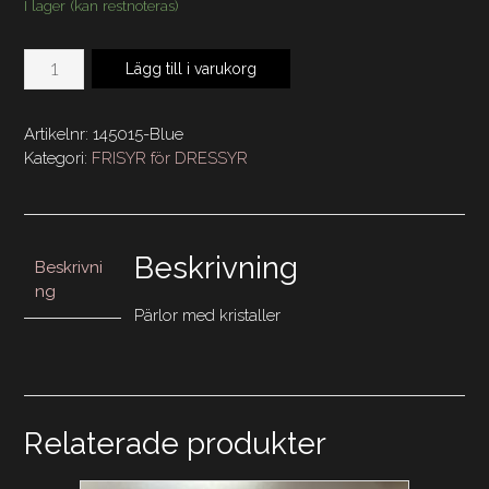
I lager (kan restnoteras)
Hårsnodd
Lägg till i varukorg
Pärlor
Bred
m
Artikelnr:
145015-Blue
Kristaller
Kategori:
FRISYR för DRESSYR
Blå
mängd
Beskrivning
Beskrivni
ng
Pärlor med kristaller
Relaterade produkter