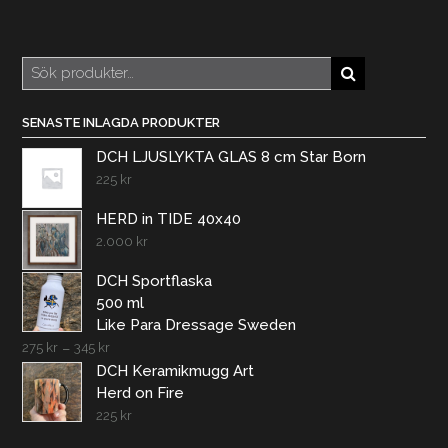
Sök
efter:
SENASTE INLAGDA PRODUKTER
DCH LJUSLYKTA GLAS 8 cm Star Born
225
kr
HERD in TIDE 40x40
2.000
kr
DCH Sportflaska
500 ml
Like Para Dressage Sweden
275
kr
–
345
kr
DCH Keramikmugg Art
Herd on Fire
225
kr