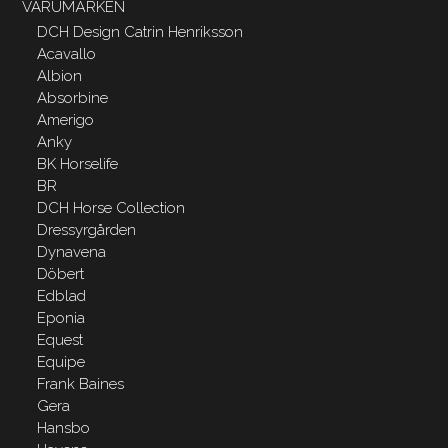
VARUMÄRKEN
DCH Design Catrin Henriksson
Acavallo
Albion
Absorbine
Amerigo
Anky
BK Horselife
BR
DCH Horse Collection
Dressyrgården
Dynavena
Döbert
Edblad
Eponia
Equest
Equipe
Frank Baines
Gera
Hansbo