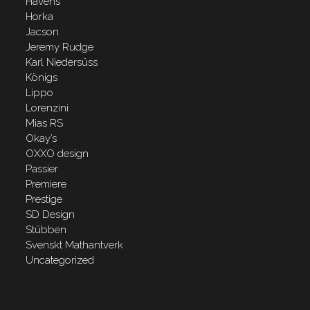
Havens
Horka
Jacson
Jeremy Rudge
Karl Niedersüss
Königs
Lippo
Lorenzini
Mias RS
Okay’s
OXXO design
Passier
Premiere
Prestige
SD Design
Stübben
Svenskt Mathantverk
Uncategorized