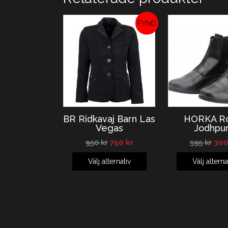
REA!
BR Ridkavaj Barn Las
HORKA Ro
Vegas
Jodhpu
950
kr
750
kr
595
kr
30
Välj alternativ
Välj alterna