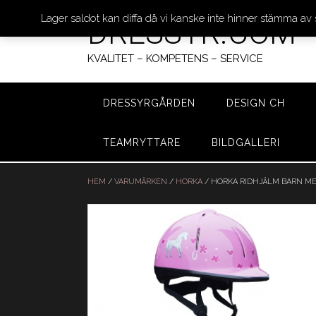
Lager saldot kan diffa då vi kanske inte hinner stämma av
DRESSYR.COM
KVALITET – KOMPETENS – SERVICE
DRESSYRGÅRDEN
DESIGN CH
TEAMRYTTARE
BILDGALLERI
Hoppa
till
HEM
/
VARUMÄRKEN
/
HORKA
/ HORKA RIDHJÄLM BARN M
innehåll