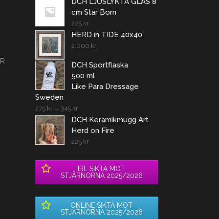
DCH LJUSLYKTA GLAS 8
cm Star Born
225
kr
HERD in TIDE 40x40
2.000
kr
AR
DCH Sportflaska
500 ml
Like Para Dressage
Sweden
275
kr
–
345
kr
DCH Keramikmugg Art
Herd on Fire
225
kr
IRL SIKTA MOT
STJÄRNORNA 2025/2026
ONLINE SIKTA MOT
STJÄRNORNA 2025/2026