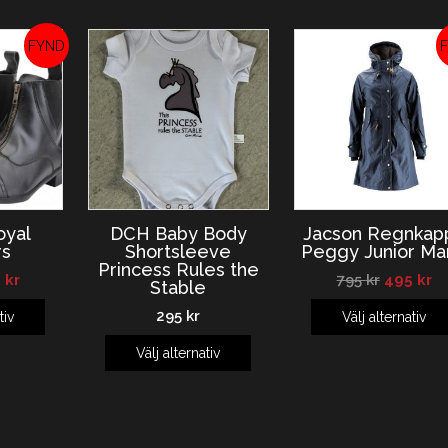
REA!
yal
DCH Baby Body
Jacson Regnkap
rs
Shortsleeve
Peggy Junior Ma
Princess Rules the
0
kr
795
kr
495
kr
Stable
295
kr
tiv
Välj alternativ
Välj alternativ