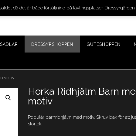
 saldot då det är både försäljning på tävlingsplatser, Dressyrgår
SADLAR
DRESSYRSHOPPEN
GUTESHOPPEN
ED MOTIV
Horka Ridhjälm Barn m
motiv
Populär barnridhjälm med motiv. Skruv bak för att ju
storlek.