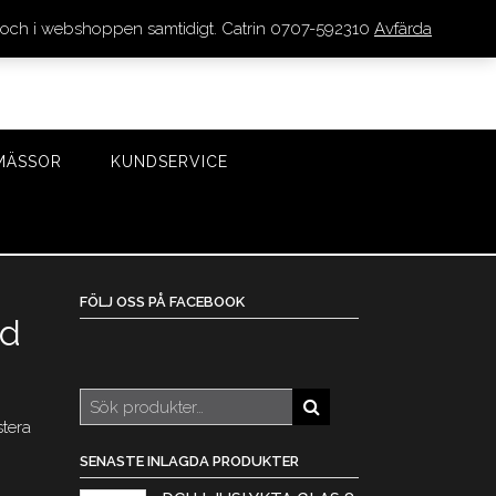
den och i webshoppen samtidigt. Catrin 0707-592310
Avfärda
LOGGA IN/REGISTRERA
0 VAROR - 0 KR
KASSA
MÄSSOR
KUNDSERVICE
FÖLJ OSS PÅ FACEBOOK
ed
Sök
efter:
stera
SENASTE INLAGDA PRODUKTER