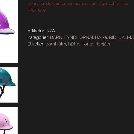
Denna produkt är för närvarande slut i lager och är inte
tillgänglig.
Artikelnr:
N/A
Kategorier:
BARN
,
FYNDHÖRNA!
,
Horka
,
RIDHJÄLM
Etiketter:
barnhjälm
,
hjälm
,
Horka
,
ridhjälm