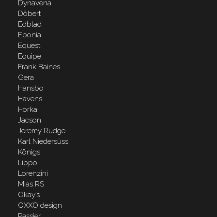
Dynavena
Döbert
Edblad
Eponia
Equest
Equipe
Frank Baines
Gera
Hansbo
Havens
Horka
Jacson
Jeremy Rudge
Karl Niedersüss
Königs
Lippo
Lorenzini
Mias RS
Okay’s
OXXO design
Passier