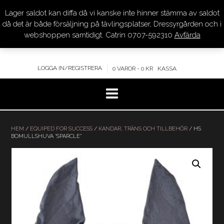
Lager saldot kan diffa då vi kanske inte hinner stämma av saldot
DRESSYR.COM
då det är både försäljning på tävlingsplatser, Dressyrgården och i
webshoppen samtidigt. Catrin 0707-592310
Avfärda
KVALITET – KOMPETENS – SERVICE
LOGGA IN/REGISTRERA
0 VAROR - 0 KR
KASSA
Hoppa
till
HEM
/
EQUIPED FOR SUCCESS
/
KANDAR, TRÄNS OCH TILLBEHÖR
/ HS
BOMULLSHUVA ”SPARCLE”
innehåll