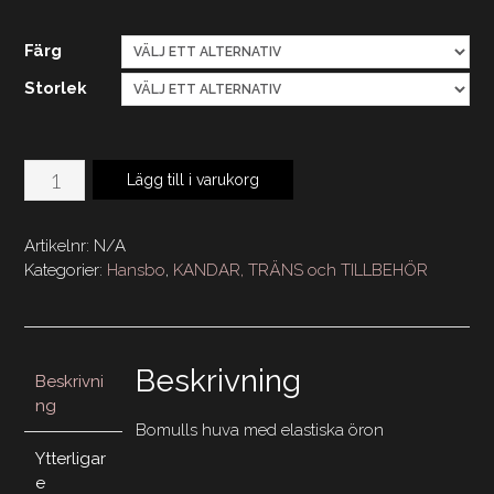
Färg
Storlek
HS
Lägg till i varukorg
Bomullshuva
"SPARCLE"
Artikelnr:
N/A
mängd
Kategorier:
Hansbo
,
KANDAR, TRÄNS och TILLBEHÖR
Beskrivning
Beskrivni
ng
Bomulls huva med elastiska öron
Ytterligar
e