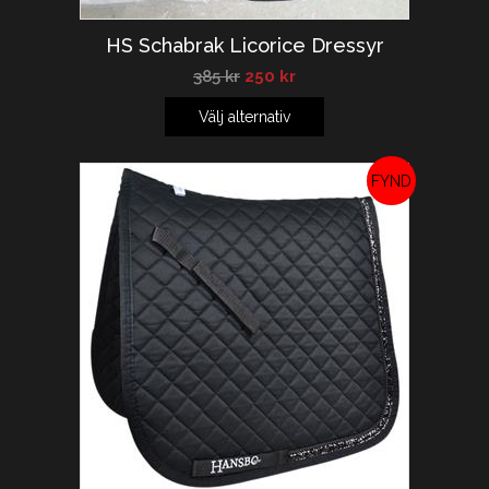
HS Schabrak Licorice Dressyr
385
kr
250
kr
Välj alternativ
REA!