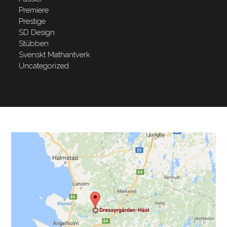
Premiere
Prestige
SD Design
Stübben
Svenskt Mathantverk
Uncategorized