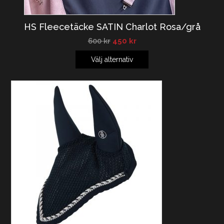
HS Fleecetäcke SATIN Charlot Rosa/grå
600
kr
450
kr
Välj alternativ