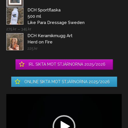
DCH Sportflaska
500 ml
Like Para Dressage Sweden
275
kr
–
345
kr
DCH Keramikmugg Art
Herd on Fire
225
kr
IRL SIKTA MOT STJÄRNORNA 2025/2026
ONLINE SIKTA MOT STJÄRNORNA 2025/2026
Videospelare