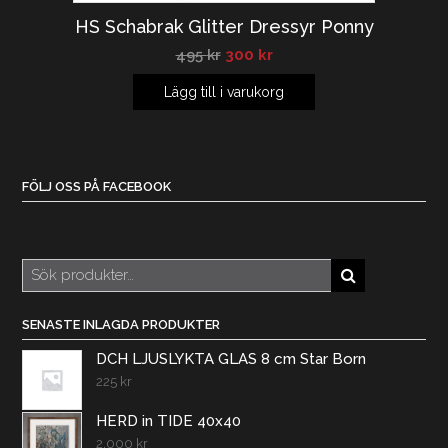
HS Schabrak Glitter Dressyr Ponny
495
kr
300
kr
Lägg till i varukorg
FÖLJ OSS PÅ FACEBOOK
Sök
efter:
SENASTE INLAGDA PRODUKTER
DCH LJUSLYKTA GLAS 8 cm Star Born
225
kr
HERD in TIDE 40x40
2.000
kr