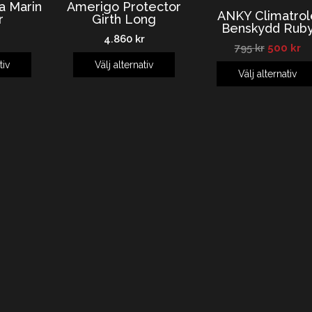
 Marin
Amerigo Protector
ANKY Climatrol
r
Girth Long
Benskydd Rub
4.860
kr
795
kr
500
kr
tiv
Välj alternativ
Välj alternativ