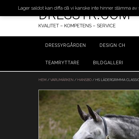
Lager saldot kan diffa då vi kanske inte hinner stämma av
DRESSYR.COM
KVALITET – KOMPETENS – SERVICE
DRESSYRGÅRDEN
DESIGN CH
TEAMRYTTARE
BILDGALLERI
Hoppa
till
HEM
/
VARUMÄRKEN
/
HANSBO
/ HS LÄDERGRIMMA CLASSI
innehåll