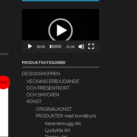
Videospelare
00:00
01:04
PRODUKTKATEGORIER
DESIGNSHOPPEN
VECKANS ERBJUDANDE
DCH PRESENTKORT
DCH SMYCKEN
REA!
KONST
ORIGINALKONST
PRODUKTER med konsttryck
Keramikmugg Art
Ljuslykta Art
Termos Art