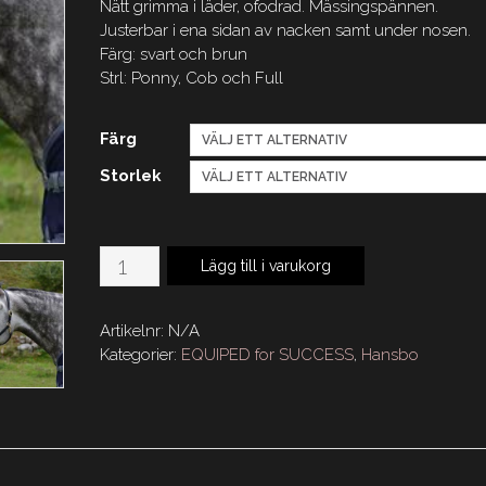
Nätt grimma i läder, ofodrad. Mässingspännen.
Justerbar i ena sidan av nacken samt under nosen.
Färg: svart och brun
Strl: Ponny, Cob och Full
Färg
Storlek
HS
Lägg till i varukorg
Lädergrimma
Classic
Artikelnr:
N/A
Neat
Kategorier:
EQUIPED for SUCCESS
,
Hansbo
mängd