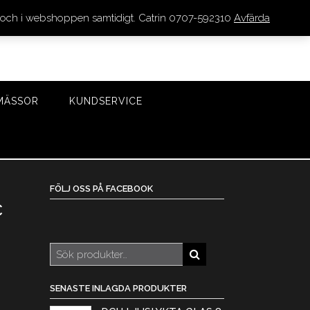
den och i webshoppen samtidigt. Catrin 0707-592310
Avfärda
LOGGA IN/REGISTRERA
0 VAROR - 0 KR
KASSA
MÄSSOR
KUNDSERVICE
FÖLJ OSS PÅ FACEBOOK
c
Sök
efter:
SENASTE INLAGDA PRODUKTER