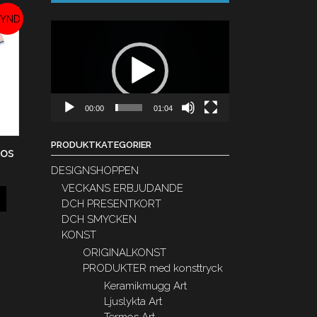
Videospelare
REA!
00:00
01:04
PRODUKTKATEGORIER
kos
DESIGNSHOPPEN
VECKANS ERBJUDANDE
DCH PRESENTKORT
DCH SMYCKEN
KONST
ORIGINALKONST
PRODUKTER med konsttryck
Keramikmugg Art
Ljuslykta Art
Termos Art