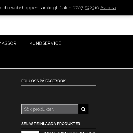
den och i webshoppen samtidigt. Catrin 0707-592310
Avfärda
LOGGA IN/REGISTRERA
0 VAROR - 0 KR
KASSA
MÄSSOR
KUNDSERVICE
FÖLJ OSS PÅ FACEBOOK
Sök
efter:
.
SENASTE INLAGDA PRODUKTER