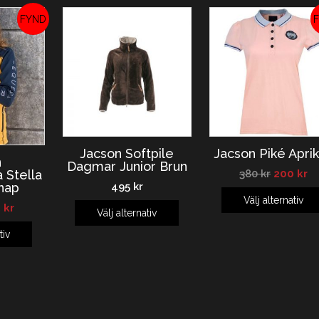
REA!
Jacson Softpile
Jacson Piké Apri
n
Dagmar Junior Brun
380
kr
200
kr
a Stella
495
kr
nap
Välj alternativ
5
kr
Välj alternativ
tiv