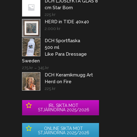
DCH LJUSLYKTA GLAS 8
cm Star Born
225
kr
HERD in TIDE 40x40
2.000
kr
DCH Sportflaska
500 ml
Like Para Dressage
Sweden
275
kr
–
345
kr
DCH Keramikmugg Art
Herd on Fire
225
kr
IRL SIKTA MOT
STJÄRNORNA 2025/2026
ONLINE SIKTA MOT
STJÄRNORNA 2025/2026