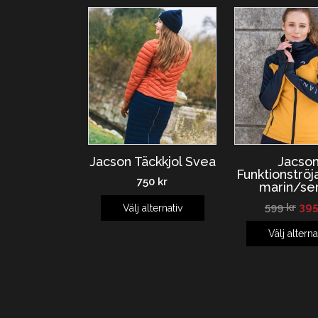
Jacson Täckkjol Svea
Jacso
Funktionströj
750
kr
marin/se
599
kr
39
Välj alternativ
Välj alterna