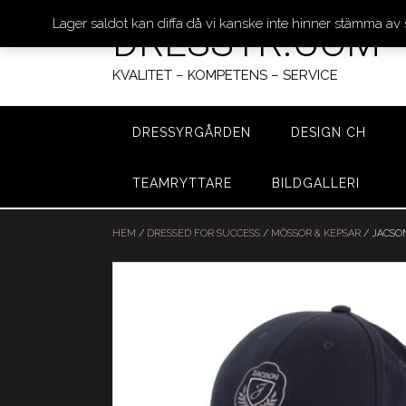
Lager saldot kan diffa då vi kanske inte hinner stämma av
DRESSYR.COM
KVALITET – KOMPETENS – SERVICE
DRESSYRGÅRDEN
DESIGN CH
TEAMRYTTARE
BILDGALLERI
Hoppa
till
HEM
/
DRESSED FOR SUCCESS
/
MÖSSOR & KEPSAR
/ JACSON
innehåll