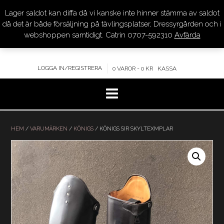
Lager saldot kan diffa då vi kanske inte hinner stämma av saldot
DRESSYR.COM
då det är både försäljning på tävlingsplatser, Dressyrgården och i
webshoppen samtidigt. Catrin 0707-592310
Avfärda
KVALITET – KOMPETENS – SERVICE
LOGGA IN/REGISTRERA
0 VAROR - 0 KR
KASSA
Hoppa
till
HEM
/
VARUMÄRKEN
/
KÖNIGS
/ KÖNIGS SIR SKYLTEXMPLAR
innehåll