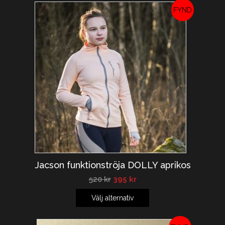
REA!
Jacson funktionströja DOLLY aprikos
520
kr
395
kr
Välj alternativ