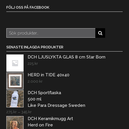
FÖLJ OSS PÅ FACEBOOK
Sök
efter:
SENASTE INLAGDA PRODUKTER
DCH LJUSLYKTA GLAS 8 cm Star Born
225
kr
HERD in TIDE 40x40
2.000
kr
DCH Sportflaska
500 ml
Like Para Dressage Sweden
275
kr
–
345
kr
DCH Keramikmugg Art
Herd on Fire