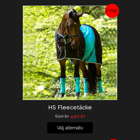
REA!
HS Fleecetäcke
600
kr
450
kr
Välj alternativ