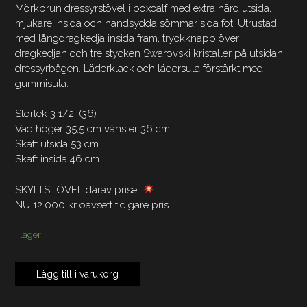
Mörkbrun dressyrstövel i boxcalf med extra hård utsida,
mjukare insida och handsydda sömmar sida fot. Utrustad
med långdragkedja insida fram, tryckknapp över
dragkedjan och tre stycken Swarovski kristaller på utsidan
dressyrbågen. Läderklack och lädersula förstärkt med
gummisula.
Storlek 3 1/2, (36)
Vad höger 35,5 cm vänster 36 cm
Skaft utsida 53 cm
Skaft insida 46 cm
SKYLTSTÖVEL därav priset
NU 12.000 kr oavsett tidigare pris
I lager
Königs
Lägg till i varukorg
Sir
SKYLTEXMPLAR