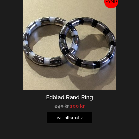
REA!
Edblad Rand Ring
249
kr
100
kr
Välj alternativ