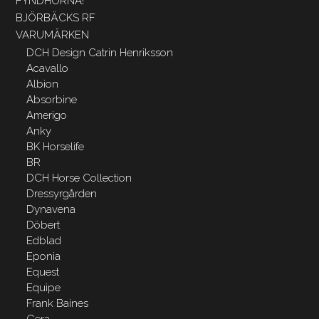
FYNDHÖRNA!
BJÖRBÄCKS RF
VARUMÄRKEN
DCH Design Catrin Henriksson
Acavallo
Albion
Absorbine
Amerigo
Anky
BK Horselife
BR
DCH Horse Collection
Dressyrgården
Dynavena
Döbert
Edblad
Eponia
Equest
Equipe
Frank Baines