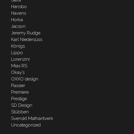
Gera
Hansbo
Havens
Horka
Jacson
Jeremy Rudge
Karl Niedersüss
Königs
Lippo
Lorenzini
Mias RS
Okay’s
OXXO design
Passier
Premiere
Prestige
SD Design
Stübben
Svenskt Mathantverk
Uncategorized