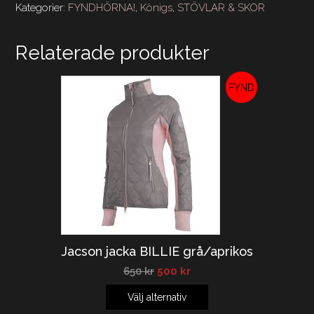
mängd
Kategorier:
FYNDHÖRNA!
,
Königs
,
STÖVLAR & SKOR
Relaterade produkter
REA!
Jacson jacka BILLIE grå/aprikos
650
kr
500
kr
Välj alternativ