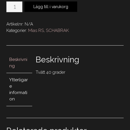
Mias
Lägg till i varukorg
RS
Schabrak
Artikelnr:
N/A
Dressyr
Kategorier:
Mias RS
,
SCHABRAK
GLAMOUR
mängd
Beskrivning
Beskrivni
ng
Tvätt 40 grader
Ytterligar
e
informati
on