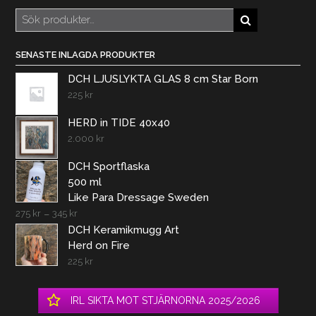
Sök
efter:
SENASTE INLAGDA PRODUKTER
DCH LJUSLYKTA GLAS 8 cm Star Born
225
kr
HERD in TIDE 40x40
2.000
kr
DCH Sportflaska
500 ml
Like Para Dressage Sweden
275
kr
–
345
kr
DCH Keramikmugg Art
Herd on Fire
225
kr
IRL SIKTA MOT STJÄRNORNA 2025/2026