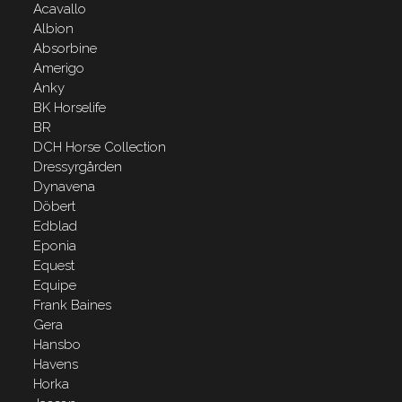
Acavallo
Albion
Absorbine
Amerigo
Anky
BK Horselife
BR
DCH Horse Collection
Dressyrgården
Dynavena
Döbert
Edblad
Eponia
Equest
Equipe
Frank Baines
Gera
Hansbo
Havens
Horka