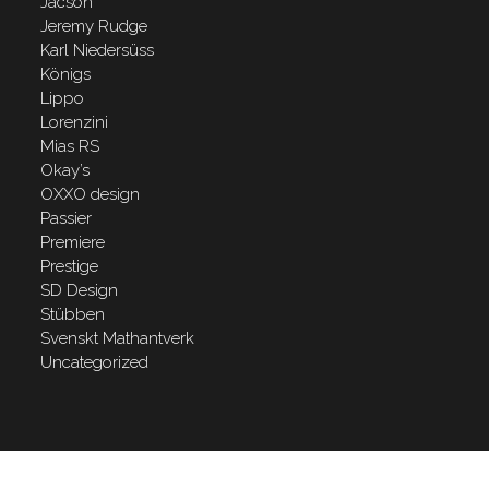
Jacson
Jeremy Rudge
Karl Niedersüss
Königs
Lippo
Lorenzini
Mias RS
Okay’s
OXXO design
Passier
Premiere
Prestige
SD Design
Stübben
Svenskt Mathantverk
Uncategorized