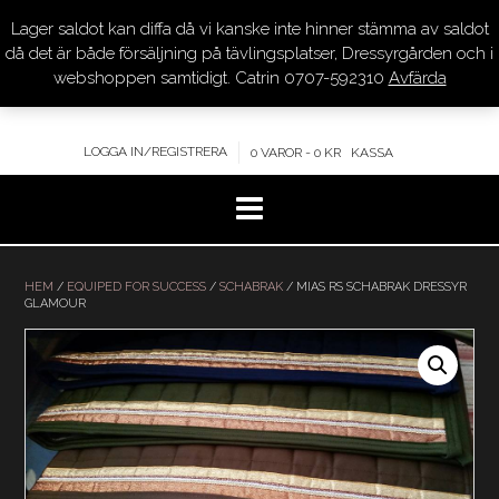
Lager saldot kan diffa då vi kanske inte hinner stämma av saldot
DRESSYR.COM
då det är både försäljning på tävlingsplatser, Dressyrgården och i
webshoppen samtidigt. Catrin 0707-592310
Avfärda
KVALITET – KOMPETENS – SERVICE
LOGGA IN/REGISTRERA
0 VAROR - 0 KR
KASSA
Hoppa
till
HEM
/
EQUIPED FOR SUCCESS
/
SCHABRAK
/ MIAS RS SCHABRAK DRESSYR
GLAMOUR
innehåll