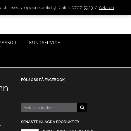
den och i webshoppen samtidigt. Catrin 0707-592310
Avfärda
LOGGA IN/REGISTRERA
0 VAROR - 0 KR
KASSA
MÄSSOR
KUNDSERVICE
FÖLJ OSS PÅ FACEBOOK
nn
Sök
efter:
SENASTE INLAGDA PRODUKTER
n.