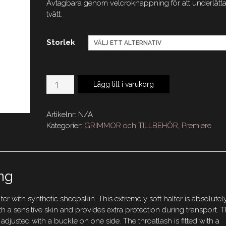
Avtagbara genom velcroknäppning för att underlätt
tvätt.
Storlek
Premiere
Lägg till i varukorg
Grimma
Fårskinn
Artikelnr:
N/A
Syntet
Kategorier:
GRIMMOR och TILLBEHÖR
,
Premiere
mängd
ng
er with synthetic sheepskin. This extremely soft halter is absolutel
th a sensitive skin and provides extra protection during transport. 
djusted with a buckle on one side. The throatlash is fitted with a