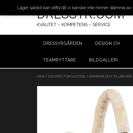
Lager saldot kan diffa då vi kanske inte hinner stämma av
DRESSYR.COM
KVALITET – KOMPETENS – SERVICE
DRESSYRGÅRDEN
DESIGN CH
TEAMRYTTARE
BILDGALLERI
Hoppa
till
HEM
/
EQUIPED FOR SUCCESS
/
GRIMMOR OCH TILLBEHÖR
innehåll