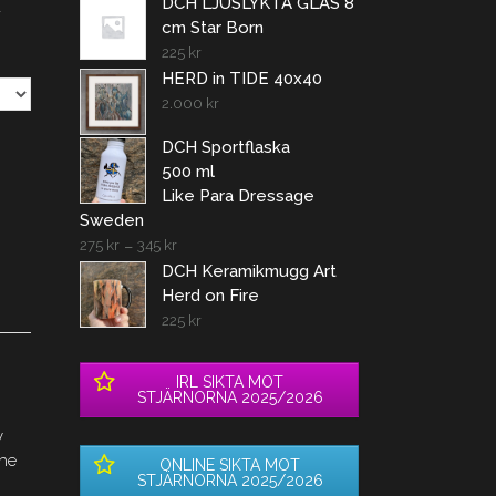
DCH LJUSLYKTA GLAS 8
a
cm Star Born
225
kr
HERD in TIDE 40x40
2.000
kr
DCH Sportflaska
500 ml
Like Para Dressage
Sweden
275
kr
–
345
kr
DCH Keramikmugg Art
Herd on Fire
225
kr
IRL SIKTA MOT
STJÄRNORNA 2025/2026
y
The
ONLINE SIKTA MOT
STJÄRNORNA 2025/2026