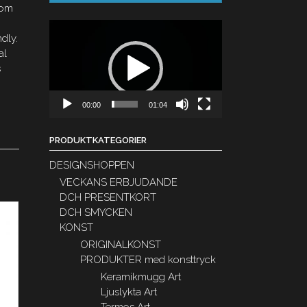
rom
Videospelare
dly.
al
s
e
00:00
01:04
PRODUKTKATEGORIER
DESIGNSHOPPEN
VECKANS ERBJUDANDE
DCH PRESENTKORT
DCH SMYCKEN
KONST
ORIGINALKONST
PRODUKTER med konsttryck
Keramikmugg Art
Ljuslykta Art
Termos Art