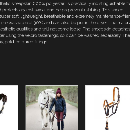
thetic sheepskin (100% polyester) is practically indistinguishable f
d protects against sweat and helps prevent rubbing. This sheep-
s super soft, lightweight, breathable and extremely maintenance-frien
machine washable at 30°C and can also be put in the dryer. The materi
 aesthetic qualities and will not come loose. The sheepskin detache
lter using the Velcro fastenings, so it can be washed separately. Th
ny, gold-coloured fittings.