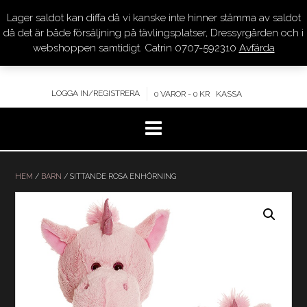
Lager saldot kan diffa då vi kanske inte hinner stämma av saldot
DRESSYR.COM
då det är både försäljning på tävlingsplatser, Dressyrgården och i
webshoppen samtidigt. Catrin 0707-592310
Avfärda
KVALITET – KOMPETENS – SERVICE
LOGGA IN/REGISTRERA
0 VAROR - 0 KR
KASSA
Hoppa
till
HEM
/
BARN
/ SITTANDE ROSA ENHÖRNING
innehåll