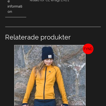
Testad för CE enligt EN71.
e
informati
on
Relaterade produkter
REA!