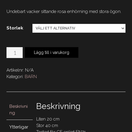
Undebart vacker sittande rosa enhörning med stora ögon.
Storlek
Sittande
Lägg till i varukorg
rosa
enhörning
Artikelnr:
N/A
mängd
Kategori:
BARN
Beskrivning
Beskrivni
ng
Liten 20 cm
Stor 40 cm
Ytterligar