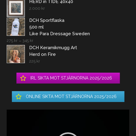
HERD in TIDE 40x40
2.000
kr
DCH Sportflaska
500 ml
Like Para Dressage Sweden
275
kr
–
345
kr
DCH Keramikmugg Art
Herd on Fire
225
kr
IRL SIKTA MOT STJÄRNORNA 2025/2026
ONLINE SIKTA MOT STJÄRNORNA 2025/2026
Videospelare