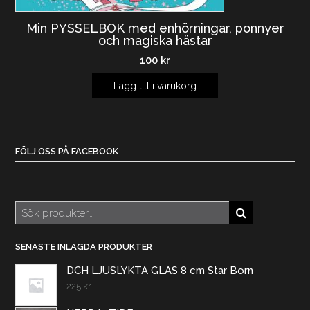
Min PYSSELBOK med enhörningar, ponnyer
och magiska hästar
100
kr
Lägg till i varukorg
FÖLJ OSS PÅ FACEBOOK
Sök
efter:
SENASTE INLAGDA PRODUKTER
DCH LJUSLYKTA GLAS 8 cm Star Born
225
kr