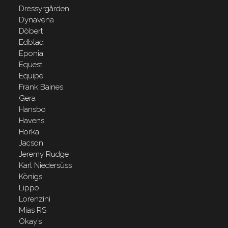
Dressyrgården
Dynavena
Döbert
Edblad
Eponia
Equest
Equipe
Frank Baines
Gera
Hansbo
Havens
Horka
Jacson
Jeremy Rudge
Karl Niedersüss
Königs
Lippo
Lorenzini
Mias RS
Okay’s