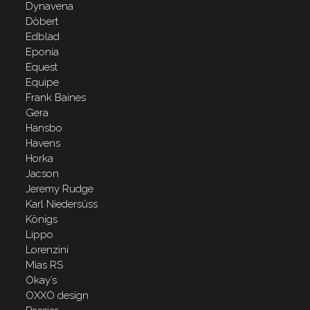
Dynavena
Döbert
Edblad
Eponia
Equest
Equipe
Frank Baines
Gera
Hansbo
Havens
Horka
Jacson
Jeremy Rudge
Karl Niedersüss
Königs
Lippo
Lorenzini
Mias RS
Okay’s
OXXO design