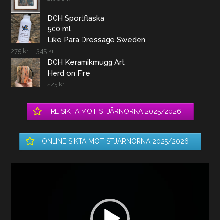
DCH Sportflaska
500 ml
Like Para Dressage Sweden
275
kr
–
345
kr
DCH Keramikmugg Art
Herd on Fire
225
kr
IRL SIKTA MOT STJÄRNORNA 2025/2026
ONLINE SIKTA MOT STJÄRNORNA 2025/2026
Videospelare