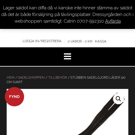
Lager saldot kan diffa då vi kanske inte hinner stämma av saldot
DRESSYR.COM
då det är både försäljning på tävlingsplatser, Dressyrgården och i
webshoppen samtidigt. Catrin 0707-592310
Avfärda
KVALITET – KOMPETENS – SERVICE
LOGGA IN/REGISTRERA
0 VAROR - 0 KR
KASSA
Hoppa
till
HEM
/
SADELSHOPPEN
/
TILLBEHÖR
/ STÜBBEN SADELGJORD LÄDER 120
CM SVART
innehåll
REA!