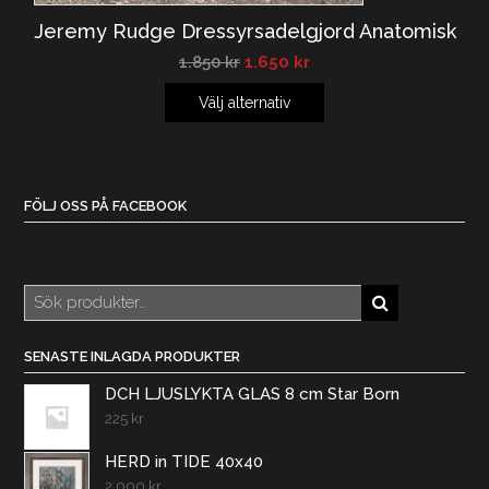
Jeremy Rudge Dressyrsadelgjord Anatomisk
1.850
kr
1.650
kr
Välj alternativ
FÖLJ OSS PÅ FACEBOOK
Sök
efter:
SENASTE INLAGDA PRODUKTER
DCH LJUSLYKTA GLAS 8 cm Star Born
225
kr
HERD in TIDE 40x40
2.000
kr