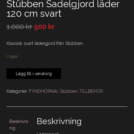
Stübben Sadelgjord läder
120 cm svart
1.000
kr
500
kr
Klassisk svart lädergjord från Stübben.
I lager
Stübben
Lägg till i varukorg
Sadelgjord
läder
120
Kategorier:
FYNDHÖRNA!
,
Stübben
,
TILLBEHÖR
cm
svart
mängd
Beskrivning
Beskrivni
ng