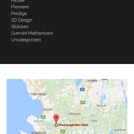
Passier
Premiere
Prestige
SD Design
Stübben
Svenskt Mathantverk
Uncategorized