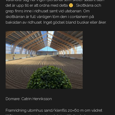
det är upp till er att ordna med detta
. Skottkärra och
grep finns inne i ridhuset samt vid utebanan. Om
skottkärran är full vänligen töm den i containern på
baksidan av ridhuset. Inget gödsel bland buskar eller åker.
Domare: Catrin Henriksson
Framridning utomhus sand/klenflis 20×60 m om vädret