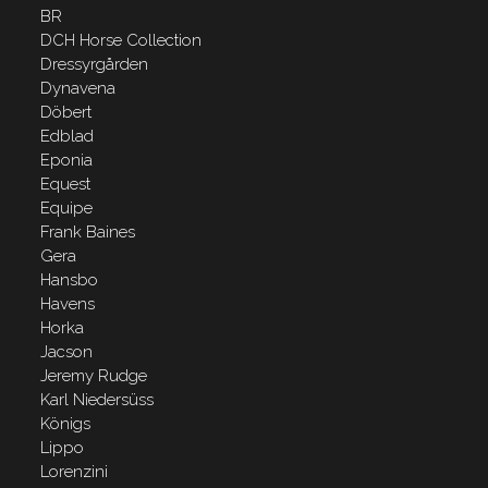
BR
DCH Horse Collection
Dressyrgården
Dynavena
Döbert
Edblad
Eponia
Equest
Equipe
Frank Baines
Gera
Hansbo
Havens
Horka
Jacson
Jeremy Rudge
Karl Niedersüss
Königs
Lippo
Lorenzini