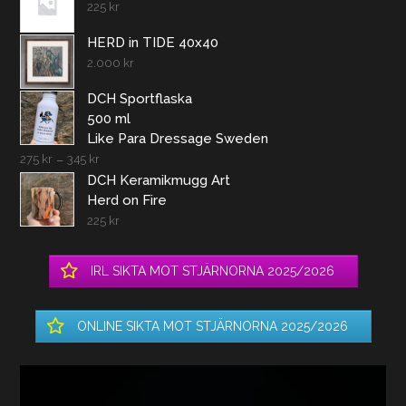
225
kr
HERD in TIDE 40x40
2.000
kr
DCH Sportflaska
500 ml
Like Para Dressage Sweden
275
kr
–
345
kr
DCH Keramikmugg Art
Herd on Fire
225
kr
IRL SIKTA MOT STJÄRNORNA 2025/2026
ONLINE SIKTA MOT STJÄRNORNA 2025/2026
Videospelare