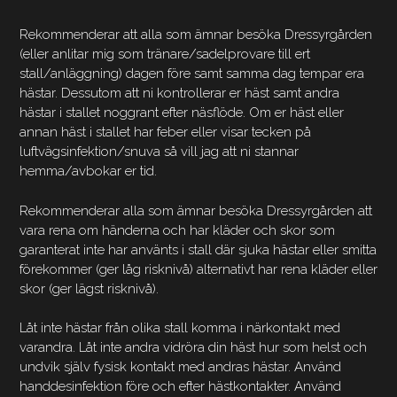
Rekommenderar att alla som ämnar besöka Dressyrgården
(eller anlitar mig som tränare/sadelprovare till ert
stall/anläggning) dagen före samt samma dag tempar era
hästar. Dessutom att ni kontrollerar er häst samt andra
hästar i stallet noggrant efter näsflöde. Om er häst eller
annan häst i stallet har feber eller visar tecken på
luftvägsinfektion/snuva så vill jag att ni stannar
hemma/avbokar er tid.
Rekommenderar alla som ämnar besöka Dressyrgården att
vara rena om händerna och har kläder och skor som
garanterat inte har använts i stall där sjuka hästar eller smitta
förekommer (ger låg risknivå) alternativt har rena kläder eller
skor (ger lägst risknivå).
Låt inte hästar från olika stall komma i närkontakt med
varandra. Låt inte andra vidröra din häst hur som helst och
undvik själv fysisk kontakt med andras hästar. Använd
handdesinfektion före och efter hästkontakter. Använd