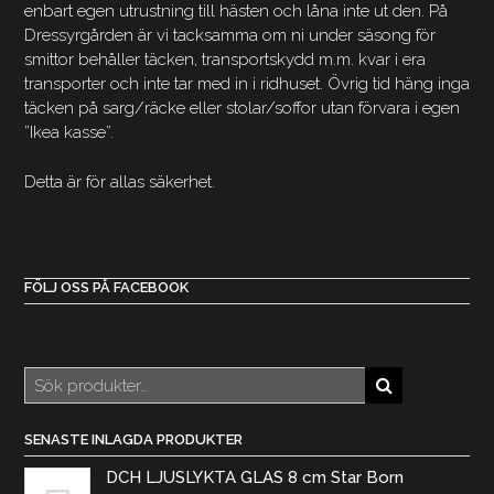
enbart egen utrustning till hästen och låna inte ut den. På
Dressyrgården är vi tacksamma om ni under säsong för
smittor behåller täcken, transportskydd m.m. kvar i era
transporter och inte tar med in i ridhuset. Övrig tid häng inga
täcken på sarg/räcke eller stolar/soffor utan förvara i egen
”Ikea kasse”.
Detta är för allas säkerhet.
FÖLJ OSS PÅ FACEBOOK
Sök
efter:
SENASTE INLAGDA PRODUKTER
DCH LJUSLYKTA GLAS 8 cm Star Born