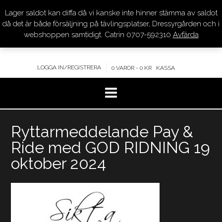
Lager saldot kan diffa då vi kanske inte hinner stämma av saldot
DRESSYR.COM
då det är både försäljning på tävlingsplatser, Dressyrgården och i
webshoppen samtidigt. Catrin 0707-592310
Avfärda
KVALITET – KOMPETENS – SERVICE
LOGGA IN/REGISTRERA
0 VAROR - 0 KR
KASSA
Hoppa
Ryttarmeddelande Pay &
till
innehåll
Ride med GOD RIDNING 19
oktober 2024