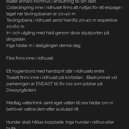
tillåter annars inomhus i anslutning till din start.
Collectingring inne i ridhuset finns att nyttjas för ett ekipage i
taget när tävlingsbanan är 20×40 m.
Tävlingsbana i ridhuset sand/klenflis 20×40 m respektive
20×60 m.
In- och utgång med häst genom stora skjutporten på
långsidan.
Inga hästar in i stallgången denna dag.
Fika finns inne i ridhuset.
Ett hygienbord med handsprit står i ridhusets entré.
Toalett finns inne i ridhuset på kortsidan . (Badrummet vid
parkeringen är ENDAST till för oss som jobbar på
Dressyrgården).
Medtag vattenhink samt eget vatten till era hästar om ni
behöver vattna dem efter avslutad ritt.
Hundar skall hållas kopplade. Inga hundar i ridhus eller
butik.