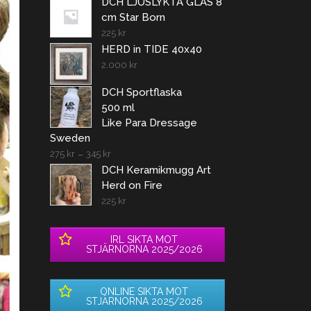
DCH LJUSLYKTA GLAS 8
cm Star Born
225
kr
HERD in TIDE 40x40
2.000
kr
DCH Sportflaska
500 ml
Like Para Dressage
Sweden
275
kr
–
345
kr
DCH Keramikmugg Art
Herd on Fire
225
kr
IRL SIKTA MOT
STJÄRNORNA 2025/2026
ONLINE SIKTA MOT
STJÄRNORNA 2025/2026