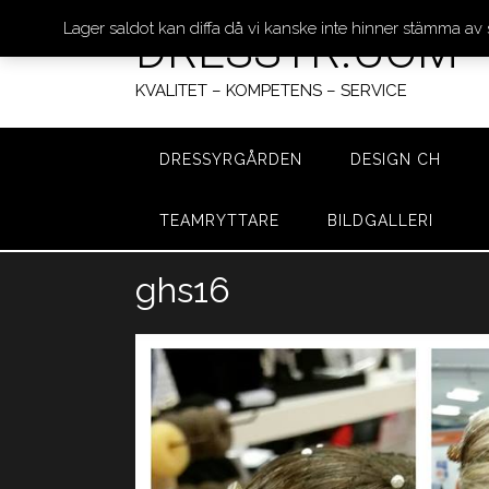
Lager saldot kan diffa då vi kanske inte hinner stämma av
DRESSYR.COM
KVALITET – KOMPETENS – SERVICE
DRESSYRGÅRDEN
DESIGN CH
TEAMRYTTARE
BILDGALLERI
Hoppa
ghs16
till
innehåll