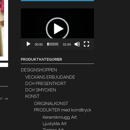
Videospelare
00:00
01:04
PRODUKTKATEGORIER
DESIGNSHOPPEN
VECKANS ERBJUDANDE
DCH PRESENTKORT
DCH SMYCKEN
KONST
or
→
ORIGINALKONST
PRODUKTER med konsttryck
Keramikmugg Art
Ljuslykta Art
Termos Art