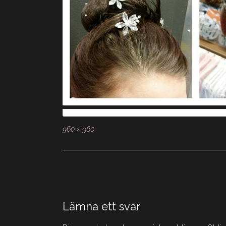
Full
960 × 960
storlek
Inläggsnavigering
Lämna ett svar