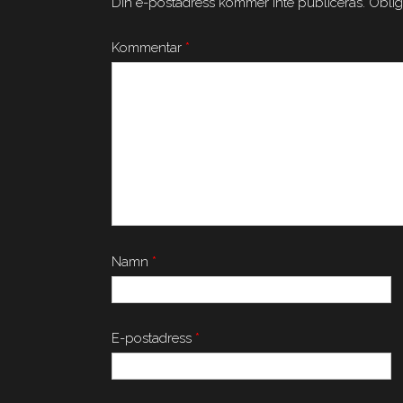
Din e-postadress kommer inte publiceras.
Oblig
Kommentar
*
Namn
*
E-postadress
*