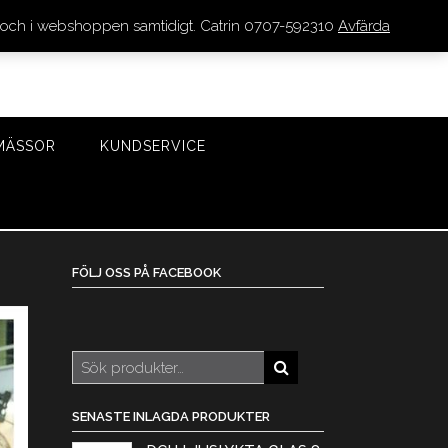
den och i webshoppen samtidigt. Catrin 0707-592310
Avfärda
LOGGA IN/REGISTRERA
0 VAROR - 0 KR
KASSA
MÄSSOR
KUNDSERVICE
FÖLJ OSS PÅ FACEBOOK
Sök
efter:
SENASTE INLAGDA PRODUKTER