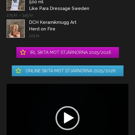
500 ml
Like Para Dressage Sweden
275
kr
–
345
kr
DCH Keramikmugg Art
Herd on Fire
225
kr
IRL SIKTA MOT STJÄRNORNA 2025/2026
ONLINE SIKTA MOT STJÄRNORNA 2025/2026
Videospelare