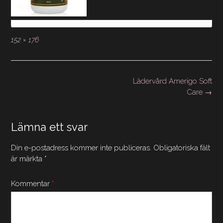
Full
152 × 176
storlek
Inläggsnavigering
Lädervård Amerigo Soft
Care
→
Lämna ett svar
Din e-postadress kommer inte publiceras.
Obligatoriska fält
är märkta
*
Kommentar
*