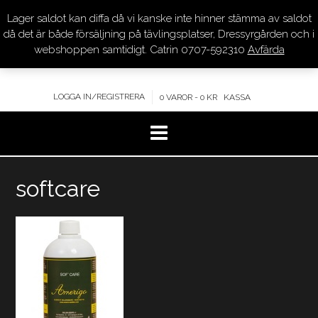
Lager saldot kan diffa då vi kanske inte hinner stämma av saldot
DRESSYR.COM
då det är både försäljning på tävlingsplatser, Dressyrgården och i
webshoppen samtidigt. Catrin 0707-592310
Avfärda
KVALITET – KOMPETENS – SERVICE
LOGGA IN/REGISTRERA
0 VAROR - 0 KR
KASSA
Hoppa
softcare
till
innehåll