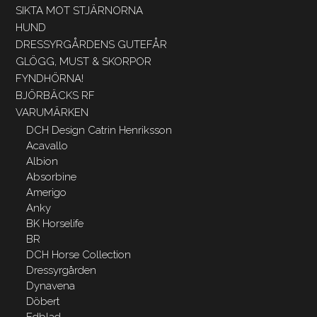
SIKTA MOT STJÄRNORNA
HUND
DRESSYRGÅRDENS GUTEFÅR
GLÖGG, MUST & SKORPOR
FYNDHÖRNA!
BJÖRBÄCKS RF
VARUMÄRKEN
DCH Design Catrin Henriksson
Acavallo
Albion
Absorbine
Amerigo
Anky
BK Horselife
BR
DCH Horse Collection
Dressyrgården
Dynavena
Döbert
Edblad