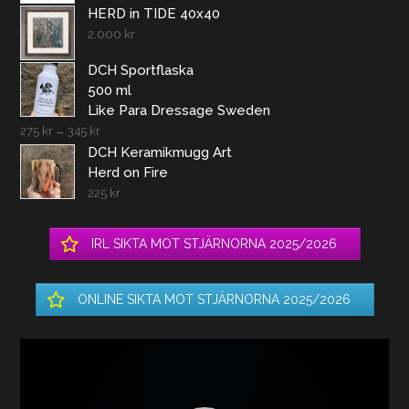
HERD in TIDE 40x40
2.000
kr
DCH Sportflaska
500 ml
Like Para Dressage Sweden
275
kr
–
345
kr
DCH Keramikmugg Art
Herd on Fire
225
kr
IRL SIKTA MOT STJÄRNORNA 2025/2026
ONLINE SIKTA MOT STJÄRNORNA 2025/2026
Videospelare