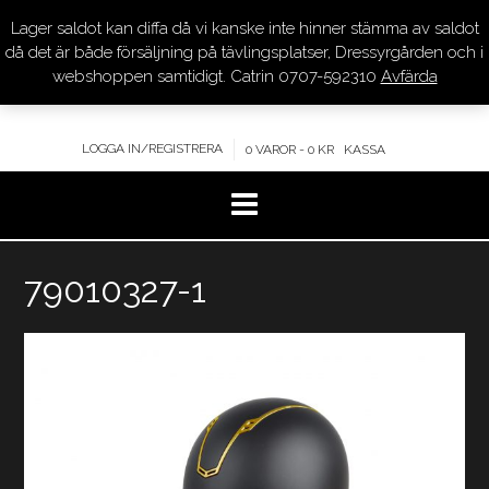
Lager saldot kan diffa då vi kanske inte hinner stämma av saldot
DRESSYR.COM
då det är både försäljning på tävlingsplatser, Dressyrgården och i
webshoppen samtidigt. Catrin 0707-592310
Avfärda
KVALITET – KOMPETENS – SERVICE
LOGGA IN/REGISTRERA
0 VAROR - 0 KR
KASSA
Hoppa
79010327-1
till
innehåll