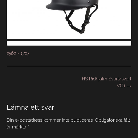
Full
2560 × 1707
storlek
Inläggsnavigering
HS Ridhjälm Svart/svart
VG1
→
Lämna ett svar
Din e-postadress kommer inte publiceras.
Obligatoriska fält
är märkta
*