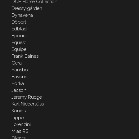
DCH Horse Collection
Dressyrgården
Dynavena
Döbert
Edblad
Eponia
Equest
Equipe
Frank Baines
Gera
Hansbo
Havens
Horka
Jacson
Jeremy Rudge
Karl Niedersüss
Königs
Lippo
Lorenzini
Mias RS
Okay’s