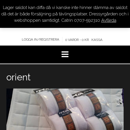
Lager saldot kan diffa då vi kanske inte hinner stämma av saldot
DRESSYR.COM
då det är både försäljning på tävlingsplatser, Dressyrgården och i
webshoppen samtidigt. Catrin 0707-592310
Avfärda
KVALITET – KOMPETENS – SERVICE
LOGGA IN/REGISTRERA
0 VAROR - 0 KR
KASSA
Hoppa
orient
till
innehåll