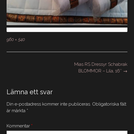
Full
960 × 540
storlek
Inläggsnavigering
Mias RS Dressyr Schabrak
BLOMMOR – Lila, 16″
→
Lämna ett svar
Din e-postadress kommer inte publiceras.
Obligatoriska fält
är märkta
*
Kommentar
*