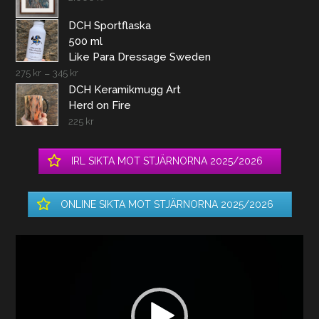
DCH Sportflaska
500 ml
Like Para Dressage Sweden
275
kr
–
345
kr
DCH Keramikmugg Art
Herd on Fire
225
kr
IRL SIKTA MOT STJÄRNORNA 2025/2026
ONLINE SIKTA MOT STJÄRNORNA 2025/2026
Videospelare