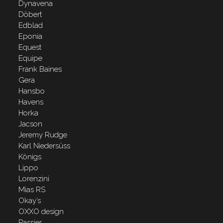
Dynavena
Döbert
Edblad
Eponia
Equest
Equipe
Frank Baines
Gera
Hansbo
Havens
Horka
Jacson
Jeremy Rudge
Karl Niedersüss
Königs
Lippo
Lorenzini
Mias RS
Okay’s
OXXO design
Passier