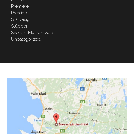
Premiere
Prestige
SD Design
Stübben
Svenskt Mathantverk
Uncategorized