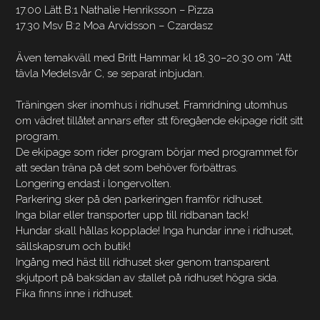
17.00 Lätt B:1 Nathalie Henriksson – Pizza
17.30 Msv B:2 Moa Arvidsson – Czardasz
Även temakväll med Britt Hammar kl 18.30–20.30 om ”Att
tävla Medelsvår C, se separat inbjudan.
Träningen sker inomhus i ridhuset. Framridning utomhus
om vädret tillåtet annars efter stt föregående ekipage ridit sitt
program.
De ekipage som rider program börjar med programmet för
att sedan träna på det som behöver förbättras.
Longering endast i longervolten.
Parkering sker på den parkeringen framför ridhuset.
Inga bilar eller transporter upp till ridbanan tack!
Hundar skall hållas kopplade! Inga hundar inne i ridhuset,
sällskapsrum och butik!
Ingång med häst till ridhuset sker genom transparent
skjutport på baksidan av stallet på ridhuset högra sida.
Fika finns inne i ridhuset.