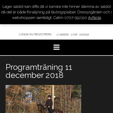
Lager saldot kan diffa då vi kanske inte hinner stämma av saldot
DRESSYR.COM
då det är både försäljning på tävlingsplatser, Dressyrgården och i
webshoppen samtidigt. Catrin 0707-592310
Avfärda
KVALITET – KOMPETENS – SERVICE
LOGGA IN/REGISTRERA
0 VAROR - 0 KR
KASSA
Hoppa
Programträning 11
till
innehåll
december 2018