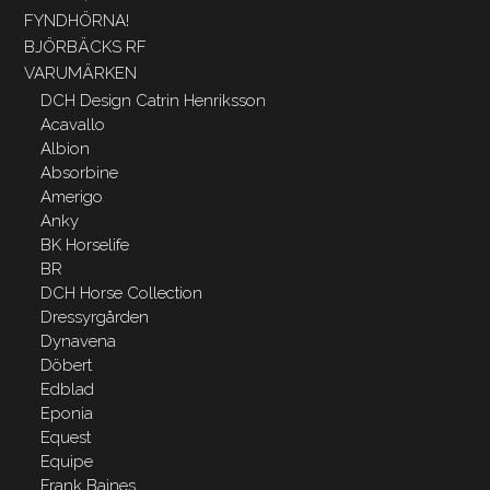
FYNDHÖRNA!
BJÖRBÄCKS RF
VARUMÄRKEN
DCH Design Catrin Henriksson
Acavallo
Albion
Absorbine
Amerigo
Anky
BK Horselife
BR
DCH Horse Collection
Dressyrgården
Dynavena
Döbert
Edblad
Eponia
Equest
Equipe
Frank Baines