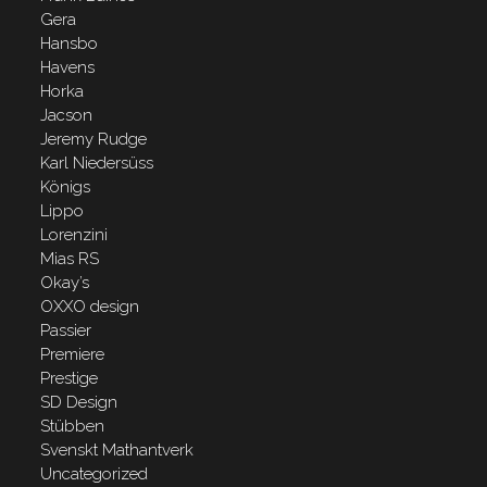
Gera
Hansbo
Havens
Horka
Jacson
Jeremy Rudge
Karl Niedersüss
Königs
Lippo
Lorenzini
Mias RS
Okay’s
OXXO design
Passier
Premiere
Prestige
SD Design
Stübben
Svenskt Mathantverk
Uncategorized