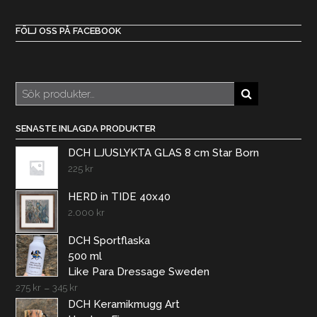
FÖLJ OSS PÅ FACEBOOK
Sök
efter:
SENASTE INLAGDA PRODUKTER
DCH LJUSLYKTA GLAS 8 cm Star Born
225
kr
HERD in TIDE 40x40
2.000
kr
DCH Sportflaska
500 ml
Like Para Dressage Sweden
275
kr
–
345
kr
DCH Keramikmugg Art