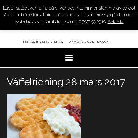
Lager saldot kan diffa då vi kanske inte hinner stämma av saldot
DRESSYR.COM
då det är både försäljning på tävlingsplatser, Dressyrgården och i
webshoppen samtidigt. Catrin 0707-592310
Avfärda
KVALITET – KOMPETENS – SERVICE
LOGGA IN/REGISTRERA
0 VAROR - 0 KR
KASSA
Hoppa
Våffelridning 28 mars 2017
till
innehåll