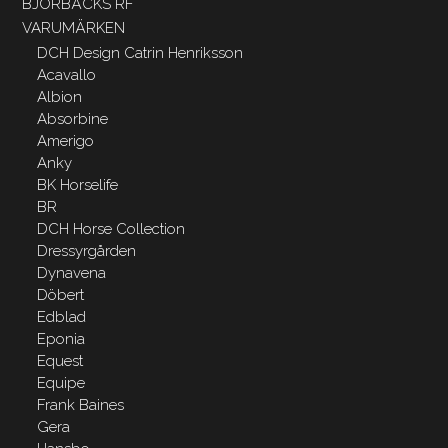
BJÖRBÄCKS RF
VARUMÄRKEN
DCH Design Catrin Henriksson
Acavallo
Albion
Absorbine
Amerigo
Anky
BK Horselife
BR
DCH Horse Collection
Dressyrgården
Dynavena
Döbert
Edblad
Eponia
Equest
Equipe
Frank Baines
Gera