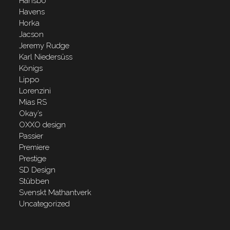
Hansbo
Havens
Horka
Jacson
Jeremy Rudge
Karl Niedersüss
Königs
Lippo
Lorenzini
Mias RS
Okay’s
OXXO design
Passier
Premiere
Prestige
SD Design
Stübben
Svenskt Mathantverk
Uncategorized