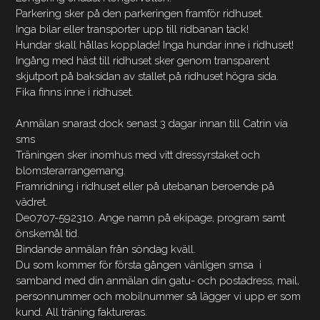
Parkering sker på den parkeringen framför ridhuset.
Inga bilar eller transporter upp till ridbanan tack!
Hundar skall hållas kopplade! Inga hundar inne i ridhuset!
Ingång med häst till ridhuset sker genom transparent
skjutport på baksidan av stallet på ridhuset högra sida.
Fika finns inne i ridhuset.
Anmälan snarast dock senast 3 dagar innan till Catrin via
sms
Träningen sker inomhus med vitt dressyrstaket och
blomsterarrangemang.
Framridning i ridhuset eller på utebanan beroende på
vädret.
De0707-592310. Ange namn på ekipage, program samt
önskemål tid.
Bindande anmälan från söndag kväll.
Du som kommer för första gången vänligen smsa i
samband med din anmälan din gatu- och postadress, mail,
personnummer och mobilnummer så lägger vi upp er som
kund. All träning faktureras.