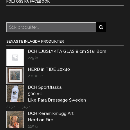
FÖLJ OSS PÅ FACEBOOK
Sök
efter:
SENASTE INLAGDA PRODUKTER
DCH LJUSLYKTA GLAS 8 cm Star Born
225
kr
HERD in TIDE 40x40
2.000
kr
DCH Sportflaska
500 ml
Like Para Dressage Sweden
275
kr
–
345
kr
DCH Keramikmugg Art
Herd on Fire
225
kr