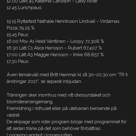
12.00 Lekt 45 Katarina Carlsson – Lady Rose
12.45 Lunchpaus
15.15 Ryttartest Nathalie Henriksson Lindvall – Virdarnas
Pizza 79,25 %
15.45 Paus
16.00 Msv A1 Heidi Vänttinen – Loopy 72,308 %
16.30 Lätt C1 Alice Hansson – Rubert 67,407 %
17.00 Lätt A3 Maggie Hansson – Imke 68,857 %
17.30 Paus
Även temakväll med Britt Hammar kl 18.30–20.30 om ”TR II
ändringar 2017”, se separat inbjudan.
Träningen sker inomhus med vitt dressyrstaket och
blomsterarrangemang.
Framridning i ridhuset eller på utebanan beroende på
vädret.
De ekipage som rider program börjar med programmet för
att sedan träna på det som behöver förbättras.
Longering endast i longervolten.