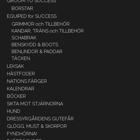
GROOM TO SUCCESS
BORSTAR
EQUIPED for SUCCESS
GRIMMOR och TILLBEHÖR
KANDAR, TRÄNS och TILLBEHÖR
SCHABRAK
BENSKYDD & BOOTS
BENLINDOR & PADDAR
TÄCKEN
LEKSAK
HÄSTFODER
NATIONS FÄRGER
KALENDRAR
BÖCKER
SIKTA MOT STJÄRNORNA
HUND
DRESSYRGÅRDENS GUTEFÅR
GLÖGG, MUST & SKORPOR
FYNDHÖRNA!