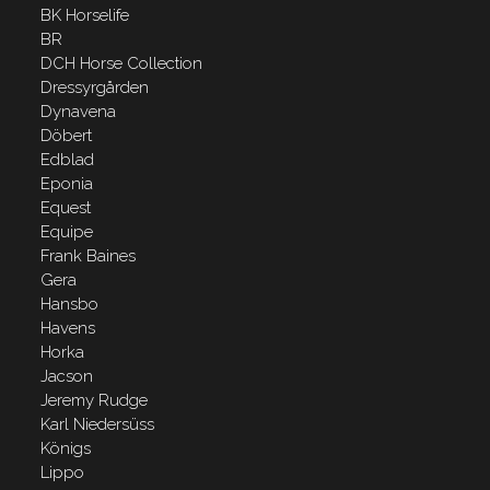
BK Horselife
BR
DCH Horse Collection
Dressyrgården
Dynavena
Döbert
Edblad
Eponia
Equest
Equipe
Frank Baines
Gera
Hansbo
Havens
Horka
Jacson
Jeremy Rudge
Karl Niedersüss
Königs
Lippo