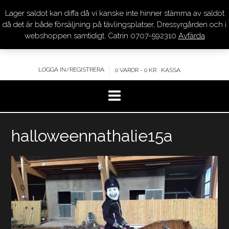
Lager saldot kan diffa då vi kanske inte hinner stämma av saldot
DRESSYR.COM
då det är både försäljning på tävlingsplatser, Dressyrgården och i
webshoppen samtidigt. Catrin 0707-592310
Avfärda
KVALITET – KOMPETENS – SERVICE
LOGGA IN/REGISTRERA
0 VAROR - 0 KR
KASSA
Hoppa
halloweennathalie15a
till
innehåll