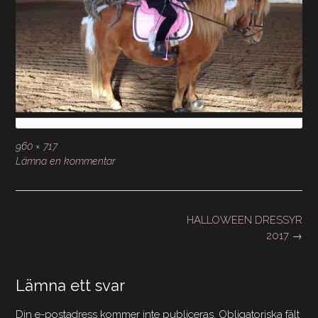
Full
960 × 717
storlek
Lämna en kommentar
Inläggsnavigering
HALLOWEEN DRESSYR
2017
→
Lämna ett svar
Din e-postadress kommer inte publiceras.
Obligatoriska fält