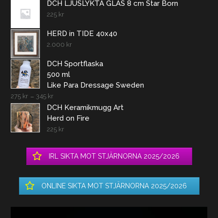
DCH LJUSLYKTA GLAS 8 cm Star Born
225
kr
HERD in TIDE 40x40
2.000
kr
DCH Sportflaska
500 ml
Like Para Dressage Sweden
275
kr
–
345
kr
DCH Keramikmugg Art
Herd on Fire
225
kr
IRL SIKTA MOT STJÄRNORNA 2025/2026
ONLINE SIKTA MOT STJÄRNORNA 2025/2026
Videospelare