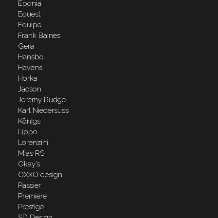
Eponia
Equest
Equipe
Frank Baines
Gera
Hansbo
Havens
Horka
Jacson
Jeremy Rudge
Karl Niedersüss
Königs
Lippo
Lorenzini
Mias RS
Okay’s
OXXO design
Passier
Premiere
Prestige
SD Design