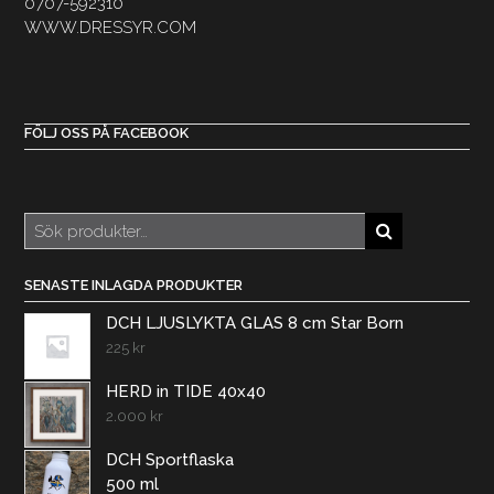
0707-592310
WWW.DRESSYR.COM
FÖLJ OSS PÅ FACEBOOK
Sök
efter:
SENASTE INLAGDA PRODUKTER
DCH LJUSLYKTA GLAS 8 cm Star Born
225
kr
HERD in TIDE 40x40
2.000
kr
DCH Sportflaska
500 ml