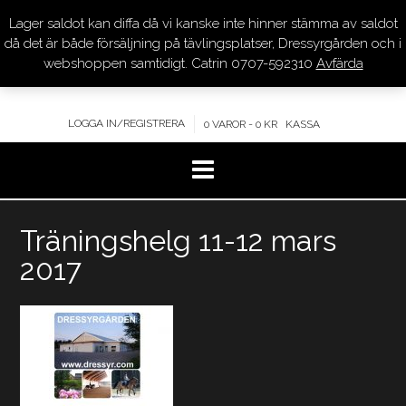
Lager saldot kan diffa då vi kanske inte hinner stämma av saldot
DRESSYR.COM
då det är både försäljning på tävlingsplatser, Dressyrgården och i
webshoppen samtidigt. Catrin 0707-592310
Avfärda
KVALITET – KOMPETENS – SERVICE
LOGGA IN/REGISTRERA
0 VAROR - 0 KR
KASSA
Hoppa
Träningshelg 11-12 mars
till
innehåll
2017