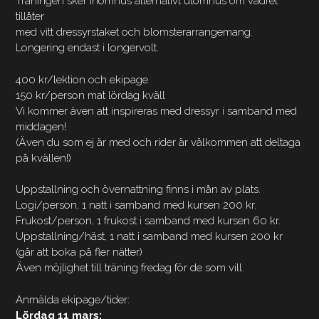
Träningen sker inomhus alternativt utomhus om vädret
tillåter
med vitt dressyrstaket och blomsterarrangemang.
Longering endast i longervolt.
400 kr/lektion och ekipage
150 kr/person mat lördag kväll
Vi kommer även att inspireras med dressyr i samband med
middagen!
(Även du som ej är med och rider är välkommen att deltaga
på kvällen!)
Uppstallning och övernattning finns i mån av plats.
Logi/person, 1 natt i samband med kursen 200 kr.
Frukost/person, 1 frukost i samband med kursen 60 kr.
Uppstallning/häst, 1 natt i samband med kursen 200 kr
(går att boka på fler nätter)
Även möjlighet till träning fredag för de som vill.
Anmälda ekipage/tider:
Lördag 11 mars: