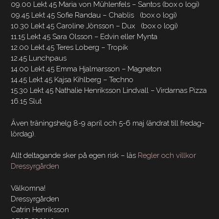
09.00 Lekt 45 Maria von Mühlenfels – Santos (box o logi)
09.45 Lekt 45 Sofie Randau – Chablis (box o logi)
10.30 Lekt 45 Caroline Jönsson – Dux (box o logi)
11.15 Lekt 45 Sara Olsson – Edvin eller Mynta
12.00 Lekt 45 Teres Loberg – Tropik
12.45 Lunchpaus
14.00 Lekt 45 Emma Hjalmarsson – Magneton
14.45 Lekt 45 Kajsa Kihlberg – Techno
15.30 Lekt 45 Nathalie Henriksson Lindvall – Virdarnas Pizza
16.15 Slut
Även träningshelg 8-9 april och 5-6 maj (ändrat till fredag-
lördag).
Allt deltagande sker på egen risk – läs
Regler och villkor
Dressyrgården
Välkomna!
Dressyrgården
Catrin Henriksson