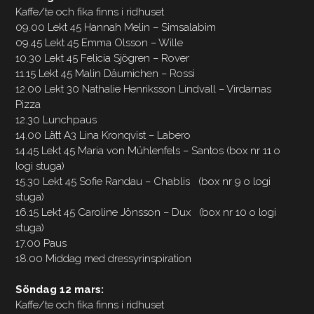
Kaffe/te och fika finns i ridhuset
09.00 Lekt 45 Hannah Melin – Simsalabim
09.45 Lekt 45 Emma Olsson – Wille
10.30 Lekt 45 Felicia Sjögren – Rover
11.15 Lekt 45 Malin Däumichen – Rossi
12.00 Lekt 30 Nathalie Henriksson Lindvall – Virdarnas
Pizza
12.30 Lunchpaus
14.00 Lätt A3 Lina Kronqvist – Labero
14.45 Lekt 45 Maria von Mühlenfels – Santos (box nr 11 o
logi stuga)
15.30 Lekt 45 Sofie Randau – Chablis (box nr 9 o logi
stuga)
16.15 Lekt 45 Caroline Jönsson – Dux (box nr 10 o logi
stuga)
17.00 Paus
18.00 Middag med dressyrinspiration
Söndag 12 mars:
Kaffe/te och fika finns i ridhuset