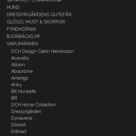
HUND
DRESSYRGÅRDENS GUTEFÅR
GLÖGG, MUST & SKORPOR
FYNDHÖRNA!
BJÖRBÄCKS RF
VARUMÄRKEN
DCH Design Catrin Henriksson
Acavallo
Albion
Absorbine
Amerigo
Anky
BK Horselife
BR
DCH Horse Collection
Dressyrgården
Dynavena
Döbert
Edblad