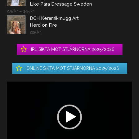
Like Para Dressage Sweden
275
kr
–
345
kr
DCH Keramikmugg Art
Herd on Fire
225
kr
IRL SIKTA MOT STJÄRNORNA 2025/2026
ONLINE SIKTA MOT STJÄRNORNA 2025/2026
Videospelare