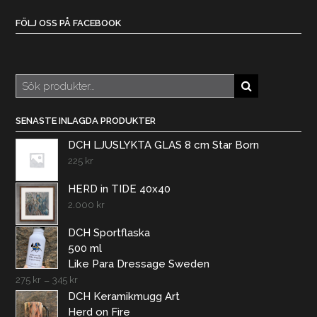
FÖLJ OSS PÅ FACEBOOK
Sök
efter:
SENASTE INLAGDA PRODUKTER
DCH LJUSLYKTA GLAS 8 cm Star Born
225
kr
HERD in TIDE 40x40
2.000
kr
DCH Sportflaska
500 ml
Like Para Dressage Sweden
275
kr
–
345
kr
DCH Keramikmugg Art
Herd on Fire