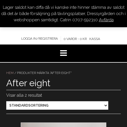
Lager saldot kan diffa då vi kanske inte hinner stämma av saldot
DRESSYR.COM
då det är både försäljning på tävlingsplatser, Dressyrgården och i
webshoppen samtidigt. Catrin 0707-592310
Avfärda
KVALITET – KOMPETENS – SERVICE
LOGGA IN/REGISTRERA
0 VAROR - 0 KR
KASSA
Hoppa
till
HEM
/ PRODUKTER MÄRKTA ”AFTER EIGHT”
innehåll
After eight
Visar alla 2 resultat