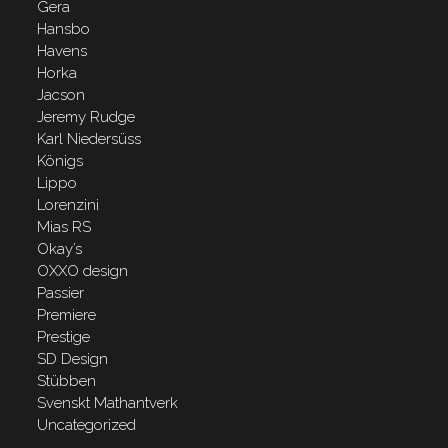
Gera
Hansbo
Havens
Horka
Jacson
Jeremy Rudge
Karl Niedersüss
Königs
Lippo
Lorenzini
Mias RS
Okay’s
OXXO design
Passier
Premiere
Prestige
SD Design
Stübben
Svenskt Mathantverk
Uncategorized