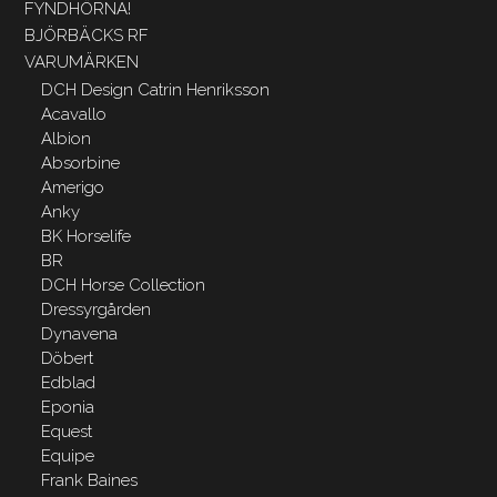
FYNDHÖRNA!
BJÖRBÄCKS RF
VARUMÄRKEN
DCH Design Catrin Henriksson
Acavallo
Albion
Absorbine
Amerigo
Anky
BK Horselife
BR
DCH Horse Collection
Dressyrgården
Dynavena
Döbert
Edblad
Eponia
Equest
Equipe
Frank Baines