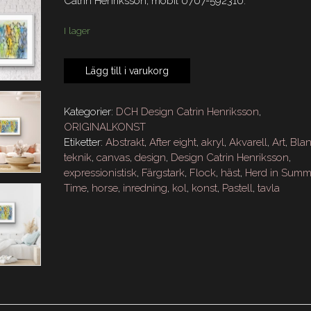
Catrin Henriksson, mobil 0707-592310.
I lager
HERD
Lägg till i varukorg
IN
SUMMER
TIME
Kategorier:
DCH Design Catrin Henriksson
,
70x50
ORIGINALKONST
cm
Etiketter:
Abstrakt
,
After eight
,
akryl
,
Akvarell
,
Art
,
Bla
mängd
teknik
,
canvas
,
design
,
Design Catrin Henriksson
,
expressionistisk
,
Färgstark
,
Flock
,
häst
,
Herd in Summ
Time
,
horse
,
inredning
,
kol
,
konst
,
Pastell
,
tavla