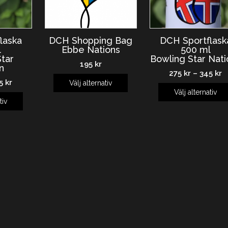
laska
DCH Shopping Bag
DCH Sportflask
l
Ebbe Nations
500 ml
tar
Bowling Star Nati
195
kr
n
275
kr
–
345
kr
45
kr
Välj alternativ
Välj alternativ
tiv