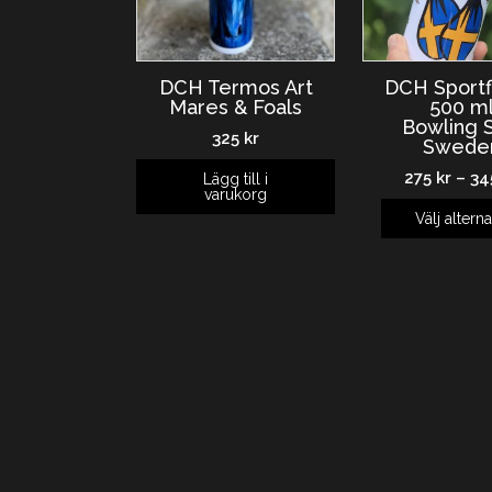
DCH Termos Art
DCH Sportf
Mares & Foals
500 m
Bowling S
325
kr
Swede
275
kr
–
3
Lägg till i
varukorg
Välj alterna