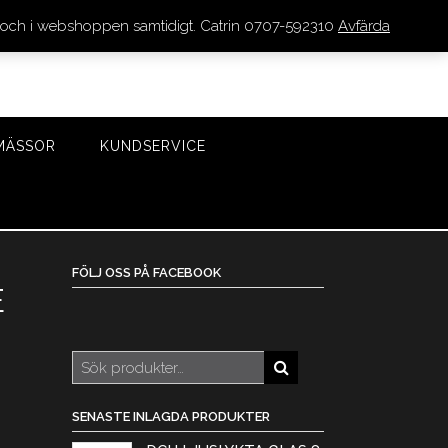
den och i webshoppen samtidigt. Catrin 0707-592310
Avfärda
LOGGA IN/REGISTRERA
0 VAROR - 0 KR
KASSA
MÄSSOR
KUNDSERVICE
FÖLJ OSS PÅ FACEBOOK
E
Sök
efter:
SENASTE INLAGDA PRODUKTER