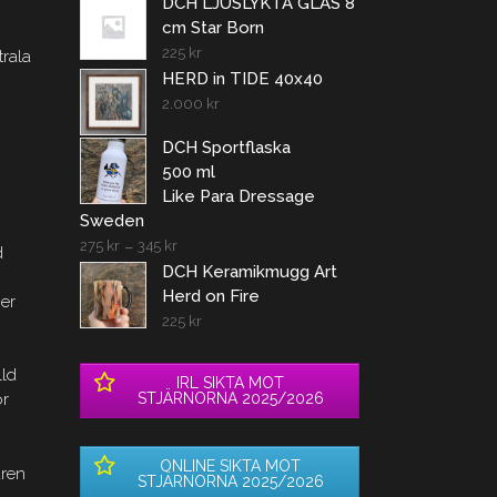
DCH LJUSLYKTA GLAS 8
cm Star Born
225
kr
trala
HERD in TIDE 40x40
2.000
kr
DCH Sportflaska
500 ml
Like Para Dressage
Sweden
275
kr
–
345
kr
d
DCH Keramikmugg Art
Herd on Fire
ger
225
kr
lld
IRL SIKTA MOT
STJÄRNORNA 2025/2026
or
ONLINE SIKTA MOT
ären
STJÄRNORNA 2025/2026