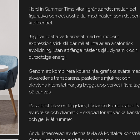
Herd in Summer Time vilar i gränslandet mellan det
figurativa och det abstrakta, med hästen som det cen
kraftcentret.
Jag har i detta verk arbetat med en modern,
expressionistisk stil där målet inte är en anatomisk
avbildning, utan att fånga hästens själ, dynamik och
outtröttliga energi.
Genom att kombinera kolens råa, grafiska svärta me
akvarellens transparens, pastellens mjukhet och
akrylens intensitet har jag byggt upp verket i flera la
på canvas.
Resultatet blev en färgstark, flödande komposition fy
av rörelse och dramatik – skapad för att väcka känsl
och ge liv åt rummet.
Är du intresserad av denna tavla så kontakta konstn