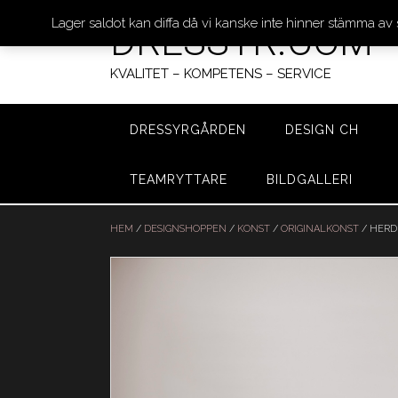
Lager saldot kan diffa då vi kanske inte hinner stämma av
DRESSYR.COM
KVALITET – KOMPETENS – SERVICE
DRESSYRGÅRDEN
DESIGN CH
TEAMRYTTARE
BILDGALLERI
Hoppa
till
HEM
/
DESIGNSHOPPEN
/
KONST
/
ORIGINALKONST
/ HERD
innehåll