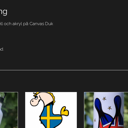
ng
tell och akryl på Canvas Duk
ad.