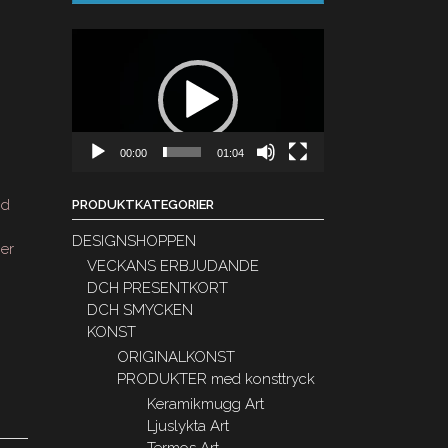
Videospelare
00:00
01:04
nd
PRODUKTKATEGORIER
DESIGNSHOPPEN
er
VECKANS ERBJUDANDE
DCH PRESENTKORT
DCH SMYCKEN
KONST
ORIGINALKONST
PRODUKTER med konsttryck
Keramikmugg Art
Ljuslykta Art
Termos Art