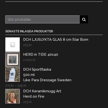
Sök
efter:
SENASTE INLAGDA PRODUKTER
DCH LJUSLYKTA GLAS 8 cm Star Born
225
kr
HERD in TIDE 40x40
2.000
kr
DCH Sportflaska
500 ml
Like Para Dressage Sweden
275
kr
–
345
kr
DCH Keramikmugg Art
Herd on Fire
225
kr