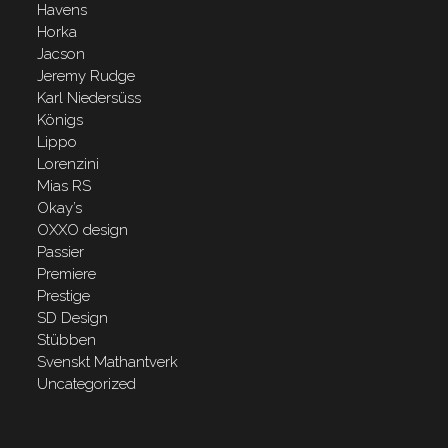
Havens
Horka
Jacson
Jeremy Rudge
Karl Niedersüss
Königs
Lippo
Lorenzini
Mias RS
Okay’s
OXXO design
Passier
Premiere
Prestige
SD Design
Stübben
Svenskt Mathantverk
Uncategorized