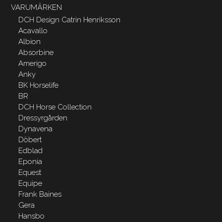
VARUMÄRKEN
DCH Design Catrin Henriksson
Acavallo
Albion
Absorbine
Amerigo
Anky
BK Horselife
BR
DCH Horse Collection
Dressyrgården
Dynavena
Döbert
Edblad
Eponia
Equest
Equipe
Frank Baines
Gera
Hansbo