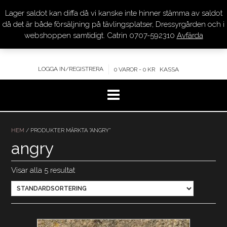
Lager saldot kan diffa då vi kanske inte hinner stämma av saldot
DRESSYR.COM
då det är både försäljning på tävlingsplatser, Dressyrgården och i
webshoppen samtidigt. Catrin 0707-592310
Avfärda
KVALITET – KOMPETENS – SERVICE
LOGGA IN/REGISTRERA
0 VAROR - 0 KR
KASSA
Hoppa
till
HEM
/ PRODUKTER MÄRKTA ”ANGRY”
innehåll
angry
Visar alla 5 resultat