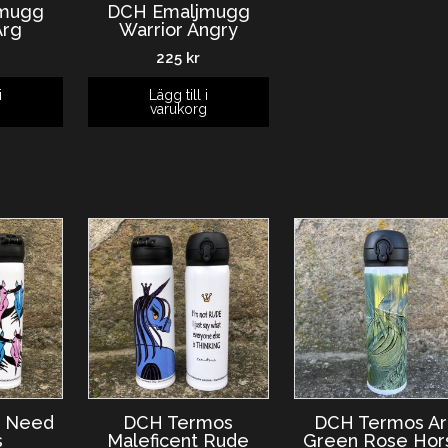
mugg
DCH Emaljmugg
Arg
Warrior Angry
225
kr
i
Lägg till i
g
varukorg
 Need
DCH Termos
DCH Termos Ar
s
Maleficent Rude
Green Rose Hor