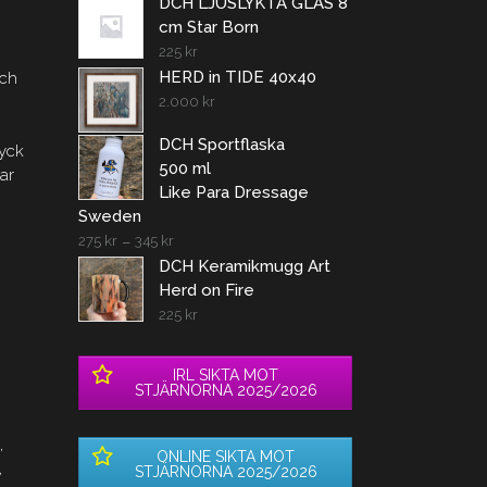
DCH LJUSLYKTA GLAS 8
cm Star Born
225
kr
HERD in TIDE 40x40
och
2.000
kr
DCH Sportflaska
ryck
500 ml
sar
Like Para Dressage
Sweden
275
kr
–
345
kr
DCH Keramikmugg Art
Herd on Fire
225
kr
IRL SIKTA MOT
STJÄRNORNA 2025/2026
n
,
ONLINE SIKTA MOT
,
STJÄRNORNA 2025/2026