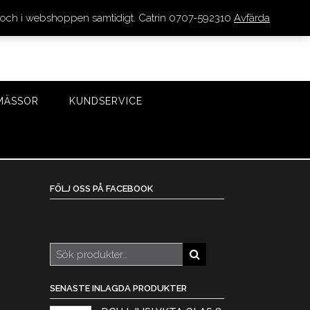
den och i webshoppen samtidigt. Catrin 0707-592310
Avfärda
LOGGA IN/REGISTRERA
0 VAROR - 0 KR
KASSA
MÄSSOR
KUNDSERVICE
FÖLJ OSS PÅ FACEBOOK
Sök
efter:
SENASTE INLAGDA PRODUKTER