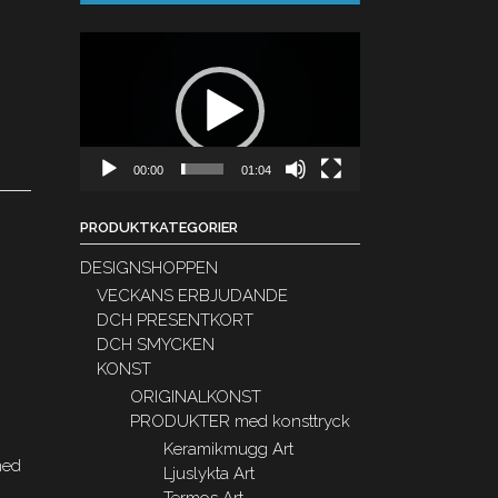
Videospelare
00:00
01:04
PRODUKTKATEGORIER
DESIGNSHOPPEN
VECKANS ERBJUDANDE
DCH PRESENTKORT
DCH SMYCKEN
KONST
ORIGINALKONST
PRODUKTER med konsttryck
Keramikmugg Art
med
Ljuslykta Art
Termos Art