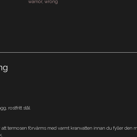
warrior
,
wrong
ng
, rostfritt stål
att termosen förvärms med varmt kranvatten innan du fyller den 
k.