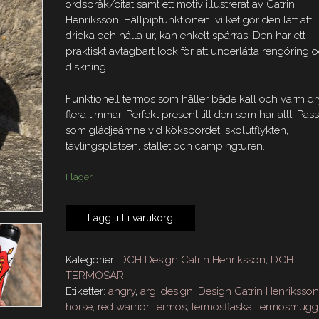
ordspråk/citat samt ett motiv illustrerat av Catrin
Henriksson. Hällpipfunktionen, vilket gör den lätt att
dricka och hälla ur, kan enkelt spärras. Den har ett
praktiskt avtagbart lock för att underlätta rengöring 
diskning.
Funktionell termos som håller både kall och varm d
flera timmar. Perfekt present till den som har allt. Pas
som glädjeämne vid köksbordet, skolutflykten,
tävlingsplatsen, stallet och campingturen.
I lager
DCH
Lägg till i varukorg
Termos
Warrior
Angry
Kategorier:
DCH Design Catrin Henriksson
,
DCH
mängd
TERMOSAR
Etiketter:
angry
,
arg
,
design
,
Design Catrin Henriksso
horse
,
red warrior
,
termos
,
termosflaska
,
termosmugg