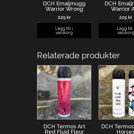
DCH Emaljmugg
DCH Emalj
Warrior Wrong
Warrior 
225
kr
225
kr
Lägg till i
Lägg till 
varukorg
varukor
Relaterade produkter
DCH Termos Art
DCH Termos
Red Fluid Fleur
Horse