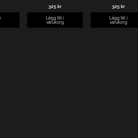
325
kr
325
kr
i
Lägg till i
Lägg till i
g
varukorg
varukorg