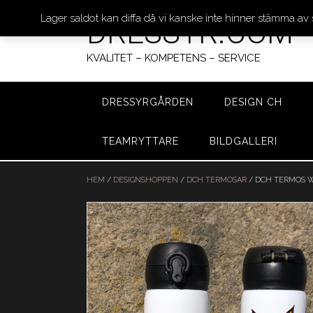
Lager saldot kan diffa då vi kanske inte hinner stämma av
DRESSYR.COM
KVALITET – KOMPETENS – SERVICE
DRESSYRGÅRDEN
DESIGN CH
TEAMRYTTARE
BILDGALLERI
Hoppa
till
HEM
/
DESIGNSHOPPEN
/
DCH TERMOSAR
/ DCH TERMOS W
innehåll