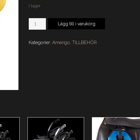
I lager
Amerigo
Lägg till i varukorg
Sadelöverdrag
mängd
Kategorier:
Amerigo
,
TILLBEHÖR