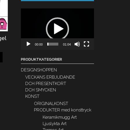
Videospelare
gel
00:00
01:04
PRODUKTKATEGORIER
DESIGNSHOPPEN
VECKANS ERBJUDANDE
DCH PRESENTKORT
DCH SMYCKEN
KONST
ORIGINALKONST
PRODUKTER med konsttryck
Keramikmugg Art
Ljuslykta Art
Termos Art