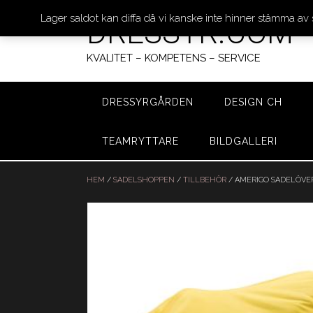
Lager saldot kan diffa då vi kanske inte hinner stämma av
DRESSYR.COM
KVALITET – KOMPETENS – SERVICE
DRESSYRGÅRDEN
DESIGN CH
TEAMRYTTARE
BILDGALLERI
Hoppa
till
HEM
/
SADELSHOPPEN
/
TILLBEHÖR
/ AMERIGO SADELÖVE
innehåll