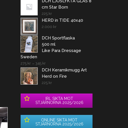
DCH LJUSLYKTA GLAS 8
cm Star Born
225
kr
HERD in TIDE 40x40
2.000
kr
DCH Sportflaska
500 ml
Like Para Dressage
Sweden
275
kr
–
345
kr
DCH Keramikmugg Art
Herd on Fire
225
kr
IRL SIKTA MOT
STJÄRNORNA 2025/2026
ONLINE SIKTA MOT
STJÄRNORNA 2025/2026