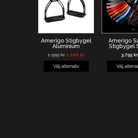
Amerigo Stigbygel
Amerigo S
Aluminium
Stigbygel 
1.995
kr
1.200
kr
3.795
kr
Välj alternativ
Välj alterna