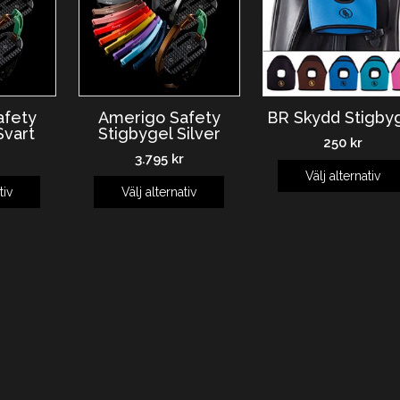
afety
Amerigo Safety
BR Skydd Stigby
Svart
Stigbygel Silver
250
kr
3.795
kr
Välj alternativ
tiv
Välj alternativ