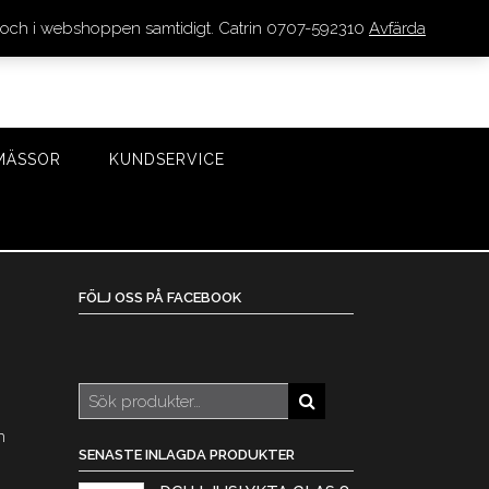
den och i webshoppen samtidigt. Catrin 0707-592310
Avfärda
LOGGA IN/REGISTRERA
0 VAROR - 0 KR
KASSA
MÄSSOR
KUNDSERVICE
FÖLJ OSS PÅ FACEBOOK
Sök
efter:
n
SENASTE INLAGDA PRODUKTER