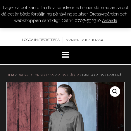
Lager saldot kan diffa då vi kanske inte hinner stämma av saldot
DRESSYR.COM
då det är både försäljning på tävlingsplatser, Dressyrgården och i
webshoppen samtidigt. Catrin 0707-592310
Avfärda
KVALITET – KOMPETENS – SERVICE
LOGGA IN/REGISTRERA
0 VAROR - 0 KR
KASSA
Hoppa
till
HEM
/
DRESSED FOR SUCCESS
/
REGNKLÄDER
/ BARBRO REGNKAPPA GRÅ
innehåll