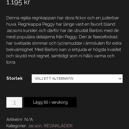
1.195
kr
Denna rejäla regnkappan har stora fickor och en justerbar
huva. Regnkappa Peggy har länge varit en favorit bland
Jacsons kunder, och därför har de utrustat Barbro med de
mest populära detaljerna från Peggy. Den är fleecefodrad,
har svetsade sömmar och lycramuddar i ärmsluten för extra
bekvämlighet. Med Barbro kan vi erbjuda er högsta kvalitet
och skydd mot regnet, samtidigt som ni hålls varma och
torra.
Storlek
Barbro
Lägg till i varukorg
Regnkappa
Grå
Artikelnr:
N/A
mängd
Kategorier:
Jacson
,
REGNKLÄDER