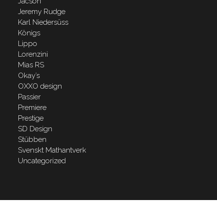
Jacson
Jeremy Rudge
Karl Niedersüss
Königs
Lippo
Lorenzini
Mias RS
Okay’s
OXXO design
Passier
Premiere
Prestige
SD Design
Stübben
Svenskt Mathantverk
Uncategorized