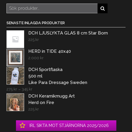
Sök
efter:
SENASTE INLAGDA PRODUKTER
DCH LJUSLYKTA GLAS 8 cm Star Born
225
kr
HERD in TIDE 40x40
2.000
kr
DCH Sportflaska
500 ml
Like Para Dressage Sweden
275
kr
–
345
kr
DCH Keramikmugg Art
Herd on Fire
225
kr
IRL SIKTA MOT STJÄRNORNA 2025/2026