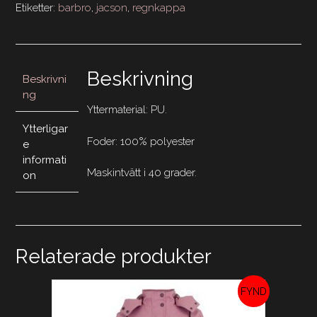
Etiketter:
barbro
,
jacson
,
regnkappa
Beskrivning
Beskrivni
ng
Yttermaterial: PU.
Ytterligar
Foder: 100% polyester
e
informati
Maskintvätt i 40 grader.
on
Relaterade produkter