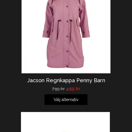
REA!
Jacson Regnkappa Penny Barn
795
kr
495
kr
Välj alternativ