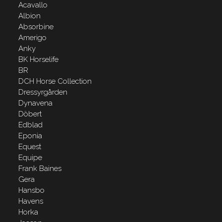
Acavallo
Albion
Absorbine
Amerigo
Anky
BK Horselife
BR
DCH Horse Collection
Dressyrgården
Dynavena
Döbert
Edblad
Eponia
Equest
Equipe
Frank Baines
Gera
Hansbo
Havens
Horka