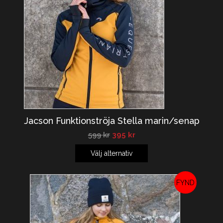
Jacson Funktionströja Stella marin/senap
599
kr
395
kr
Välj alternativ
REA!