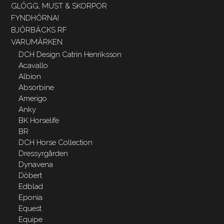
GLÖGG, MUST & SKORPOR
FYNDHÖRNA!
BJÖRBÄCKS RF
VARUMÄRKEN
DCH Design Catrin Henriksson
Acavallo
Albion
Absorbine
Amerigo
Anky
BK Horselife
BR
DCH Horse Collection
Dressyrgården
Dynavena
Döbert
Edblad
Eponia
Equest
Equipe