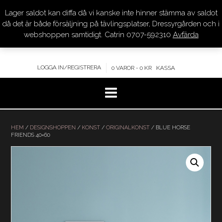
Lager saldot kan diffa då vi kanske inte hinner stämma av saldot
DRESSYR.COM
då det är både försäljning på tävlingsplatser, Dressyrgården och i
webshoppen samtidigt. Catrin 0707-592310
Avfärda
KVALITET – KOMPETENS – SERVICE
LOGGA IN/REGISTRERA
0 VAROR - 0 KR
KASSA
Hoppa
till
HEM
/
DESIGNSHOPPEN
/
KONST
/
ORIGINALKONST
/ BLUE HORSE
FRIENDS 40×60
innehåll