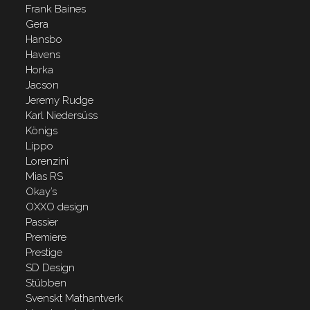
Frank Baines
Gera
Hansbo
Havens
Horka
Jacson
Jeremy Rudge
Karl Niedersüss
Königs
Lippo
Lorenzini
Mias RS
Okay’s
OXXO design
Passier
Premiere
Prestige
SD Design
Stübben
Svenskt Mathantverk