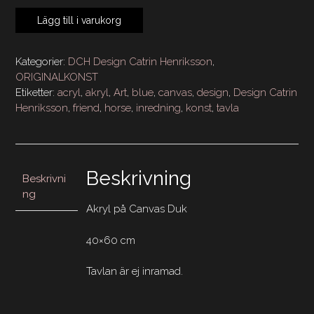
BLUE
Lägg till i varukorg
HORSE
FRIENDS
40x60
Kategorier:
DCH Design Catrin Henriksson
,
mängd
ORIGINALKONST
Etiketter:
acryl
,
akryl
,
Art
,
blue
,
canvas
,
design
,
Design Catrin
Henriksson
,
friend
,
horse
,
inredning
,
konst
,
tavla
Beskrivning
Beskrivni
ng
Akryl på Canvas Duk
40×60 cm
Tavlan är ej inramad.