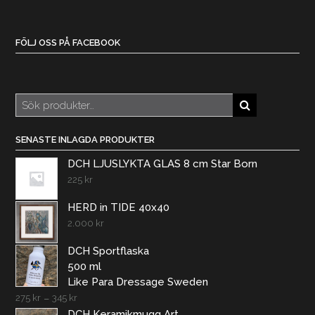
FÖLJ OSS PÅ FACEBOOK
Sök
efter:
SENASTE INLAGDA PRODUKTER
DCH LJUSLYKTA GLAS 8 cm Star Born
225
kr
HERD in TIDE 40x40
2.000
kr
DCH Sportflaska
500 ml
Like Para Dressage Sweden
275
kr
–
345
kr
DCH Keramikmugg Art