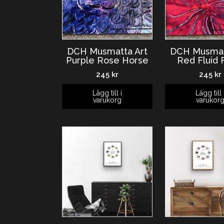
DCH Musmatta Art
DCH Musmat
Purple Rose Horse
Red Fluid 
245
kr
245
kr
Lägg till i
Lägg till 
varukorg
varukor