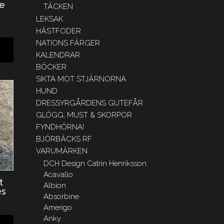
ke
TÄCKEN
m
LEKSAK
HÄSTFODER
NATIONS FÄRGER
KALENDRAR
BÖCKER
SIKTA MOT STJÄRNORNA
HUND
DRESSYRGÅRDENS GUTEFÅR
GLÖGG, MUST & SKORPOR
FYNDHÖRNA!
BJÖRBÄCKS RF
VARUMÄRKEN
DCH Design Catrin Henriksson
Acavallo
t
Albion
es
Absorbine
Amerigo
Anky