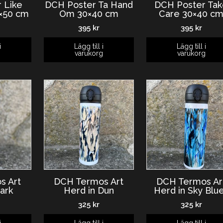
 Like
DCH Poster Ta Hand
DCH Poster Ta
×50 cm
Om 30×40 cm
Care 30×40 c
395
kr
395
kr
i
Lägg till i
Lägg till i
g
varukorg
varukorg
s Art
DCH Termos Art
DCH Termos Ar
ark
Herd in Dun
Herd in Sky Blu
325
kr
325
kr
i
Lägg till i
Lägg till i