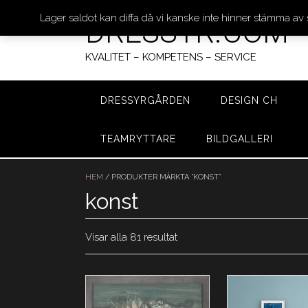
Lager saldot kan diffa då vi kanske inte hinner stämma av
DRESSYR.COM
KVALITET – KOMPETENS – SERVICE
DRESSYRGÅRDEN
DESIGN CH
TEAMRYTTARE
BILDGALLERI
Hoppa
till
HEM
/ PRODUKTER MÄRKTA ”KONST”
innehåll
konst
Visar alla 81 resultat