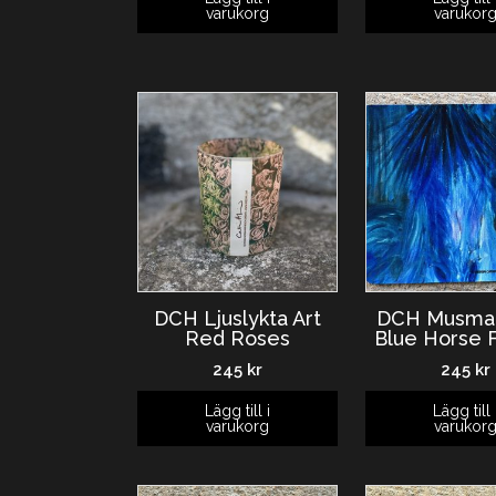
varukorg
varukor
DCH Ljuslykta Art
DCH Musmat
Red Roses
Blue Horse F
245
kr
245
kr
Lägg till i
Lägg till 
varukorg
varukor