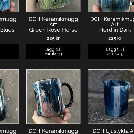
ikmugg
DCH Keramikmugg
DCH Keramikmu
Art
Art
 Blues
Green Rose Horse
Herd in Dark
225
kr
225
kr
i
Lägg till i
Lägg till i
g
varukorg
varukorg
ikmugg
DCH Keramikmugg
DCH Ljuslykta A