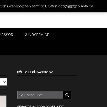
den och i webshoppen samtidigt. Catrin 0707-592310
Avfärda
LOGGA IN/REGISTRERA
0 VAROR - 0 KR
KASSA
MÄSSOR
KUNDSERVICE
FÖLJ OSS PÅ FACEBOOK
Sök
efter:
SENASTE INLAGDA PRODUKTER