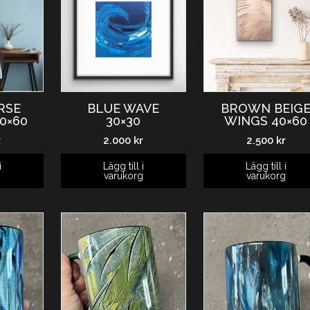
RSE
BLUE WAVE
BROWN BEIG
0×60
30×30
WINGS 40×60
r
2.000
kr
2.500
kr
i
Lägg till i
Lägg till i
g
varukorg
varukorg