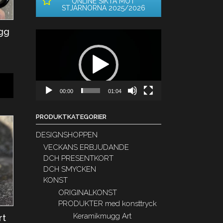
ONLINE SIKTA MOT
STJÄRNORNA 2025/2026
gg
Videospelare
00:00
01:04
PRODUKTKATEGORIER
DESIGNSHOPPEN
VECKANS ERBJUDANDE
DCH PRESENTKORT
DCH SMYCKEN
KONST
ORIGINALKONST
PRODUKTER med konsttryck
Keramikmugg Art
rt