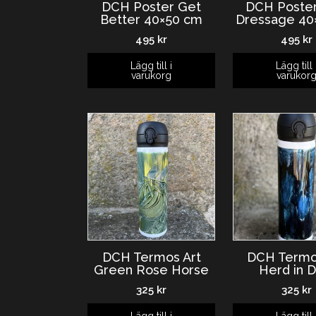
DCH Poster Get
DCH Poster
Better 40×50 cm
Dressage 40
495
kr
495
kr
Lägg till i
Lägg till 
varukorg
varukor
DCH Termos Art
DCH Termo
Green Rose Horse
Herd in D
325
kr
325
kr
Lägg till i
Lägg till 