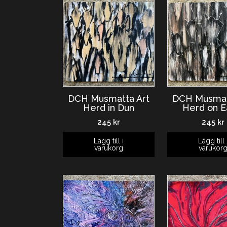
DCH Musmatta Art
DCH Musmat
Herd in Dun
Herd on E
245
kr
245
kr
Lägg till i
Lägg till 
varukorg
varukor