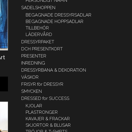
PERSONLIGT NAMN
SADELSHOPPEN
BEGAGNADE DRESSYRSADLAR
BEGAGNADE HOPPSADLAR
TILLBEHÖR
LÄDERVÅRD
DRESSYRPAKET
DCH PRESENTKORT
PRESENTER
rt
INREDNING
DRESSYRBANA & DEKORATION
VÄSKOR
FRISYR för DRESSYR
SMYCKEN
DRESSED for SUCCESS
KJOLAR
PLASTRONGER
KAVAJER & FRACKAR
SKJORTOR & BLUSAR
TRÖJOR & T-SHIRTS