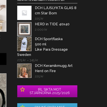
DCH LJUSLYKTA GLAS 8
cm Star Born
225
kr
HERD in TIDE 40x40
2.000
kr
E
DCH Sportflaska
500 ml
Like Para Dressage
Sweden
275
kr
–
345
kr
DCH Keramikmugg Art
Herd on Fire
225
kr
IRL SIKTA MOT
STJÄRNORNA 2025/2026