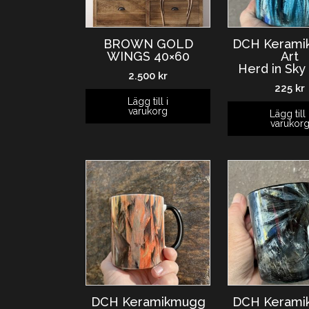
BROWN GOLD
DCH Keram
WINGS 40×60
Art
Herd in Sky
2.500
kr
225
kr
Lägg till i
varukorg
Lägg till 
varukor
DCH Keramikmugg
DCH Keram