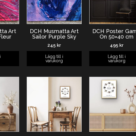
ta Art
DCH Musmatta Art
DCH Poster Ga
Fleur
Sailor Purple Sky
On 50×40 cm
245
kr
495
kr
i
Lägg till i
Lägg till i
g
varukorg
varukorg