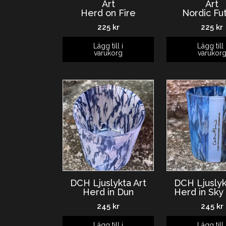
Art
Art
Herd on Fire
Nordic Fu
225
kr
225
kr
Lägg till i
Lägg till 
varukorg
varukor
DCH Ljuslykta Art
DCH Ljuslyk
Herd in Dun
Herd in Sky
245
kr
245
kr
Lägg till i
Lägg till 