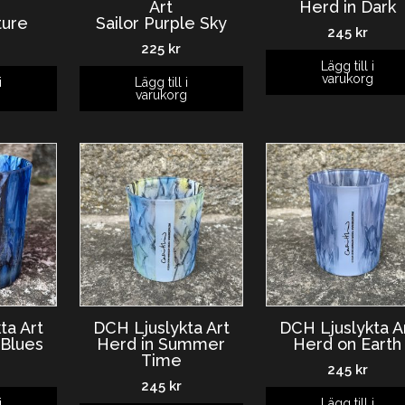
Art
Herd in Dark
ture
Sailor Purple Sky
245
kr
225
kr
Lägg till i
varukorg
i
Lägg till i
g
varukorg
ta Art
DCH Ljuslykta Art
DCH Ljuslykta A
 Blues
Herd in Summer
Herd on Earth
Time
245
kr
245
kr
i
Lägg till i