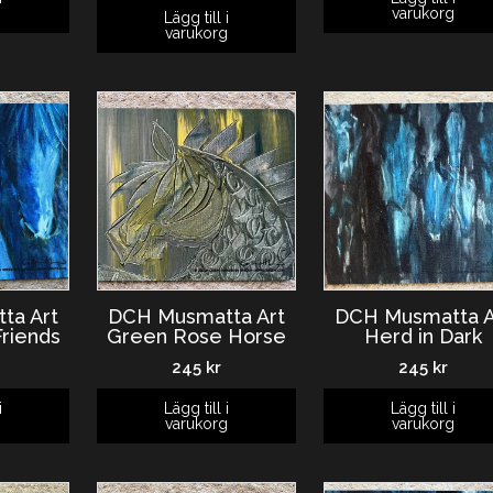
g
varukorg
Lägg till i
varukorg
ta Art
DCH Musmatta Art
DCH Musmatta A
riends
Green Rose Horse
Herd in Dark
245
kr
245
kr
i
Lägg till i
Lägg till i
g
varukorg
varukorg