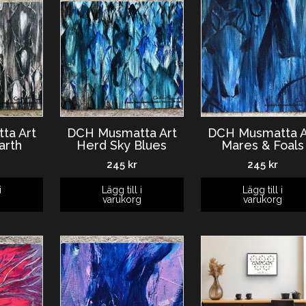
ta Art
DCH Musmatta Art
DCH Musmatta A
arth
Herd Sky Blues
Mares & Foals
245
kr
245
kr
i
Lägg till i
Lägg till i
g
varukorg
varukorg