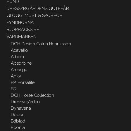
HUND
DRESSYRGÅRDENS GUTEFÅR
GLÖGG, MUST & SKORPOR
FYNDHÖRNA!
BJÖRBÄCKS RF
VARUMÄRKEN
DCH Design Catrin Henriksson
Acavallo
Albion
Absorbine
Amerigo
Anky
BK Horselife
BR
DCH Horse Collection
Dressyrgården
Dynavena
Döbert
Edblad
Eponia