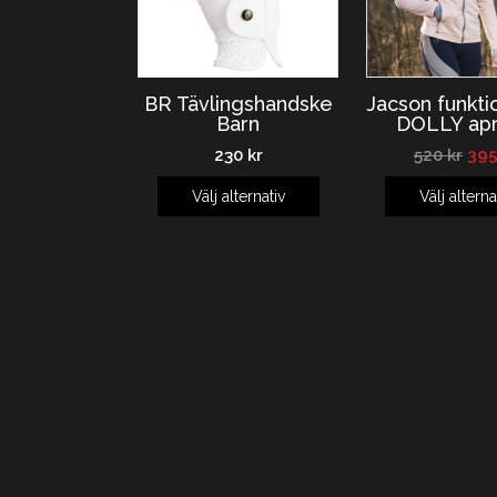
BR Tävlingshandske
Jacson funkti
Barn
DOLLY apr
230
kr
520
kr
39
Välj alternativ
Välj alterna