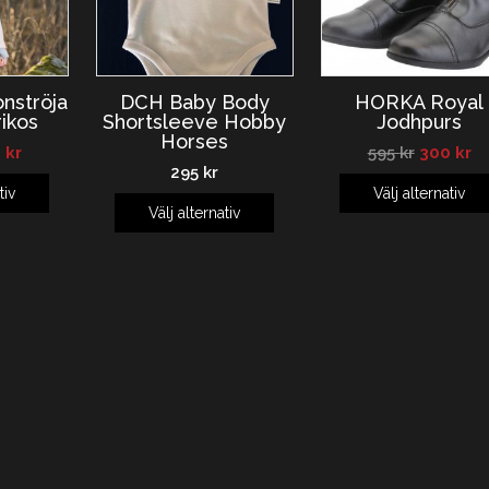
onströja
DCH Baby Body
HORKA Royal
ikos
Shortsleeve Hobby
Jodhpurs
Horses
5
kr
595
kr
300
kr
295
kr
tiv
Välj alternativ
Välj alternativ