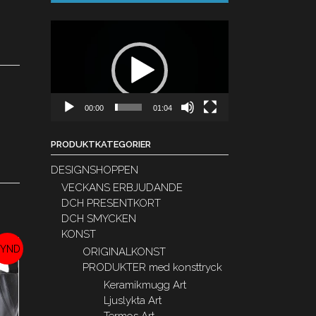
Videospelare
00:00
01:04
PRODUKTKATEGORIER
DESIGNSHOPPEN
VECKANS ERBJUDANDE
DCH PRESENTKORT
DCH SMYCKEN
KONST
ORIGINALKONST
PRODUKTER med konsttryck
REA!
Keramikmugg Art
Ljuslykta Art
Termos Art