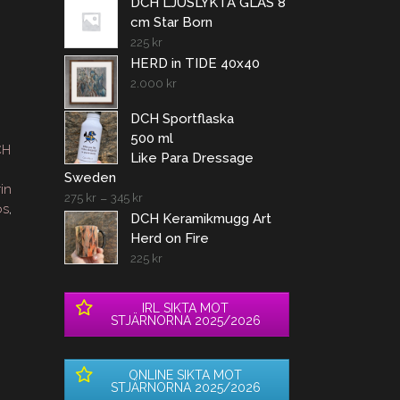
DCH LJUSLYKTA GLAS 8
cm Star Born
225
kr
HERD in TIDE 40x40
2.000
kr
DCH Sportflaska
500 ml
CH
Like Para Dressage
Sweden
in
275
kr
–
345
kr
os
,
DCH Keramikmugg Art
Herd on Fire
225
kr
IRL SIKTA MOT
STJÄRNORNA 2025/2026
ONLINE SIKTA MOT
STJÄRNORNA 2025/2026