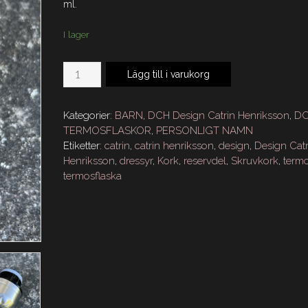
ml.
I lager
DCH
Lägg till i varukorg
Termosflaska
Reservdel
Kork
Kategorier:
BARN
,
DCH Design Catrin Henriksson
,
D
mängd
TERMOSFLASKOR
,
PERSONLIGT NAMN
Etiketter:
catrin
,
catrin henriksson
,
design
,
Design Catr
Henriksson
,
dressyr
,
Kork
,
reservdel
,
Skruvkork
,
term
termosflaska