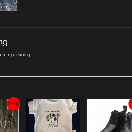
ng
d gummipackning
REA!