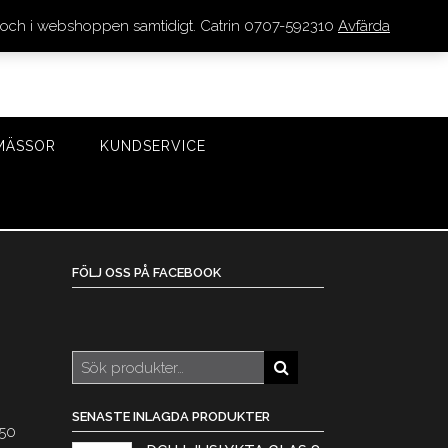
den och i webshoppen samtidigt. Catrin 0707-592310
Avfärda
LOGGA IN/REGISTRERA
0 VAROR - 0 KR
KASSA
MÄSSOR
KUNDSERVICE
FÖLJ OSS PÅ FACEBOOK
Sök
efter:
SENASTE INLAGDA PRODUKTER
350