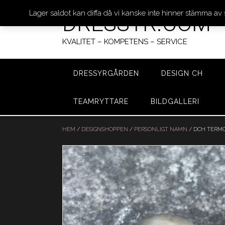
Lager saldot kan diffa då vi kanske inte hinner stämma av
DRESSYR.COM
KVALITET – KOMPETENS – SERVICE
DRESSYRGÅRDEN
DESIGN CH
TEAMRYTTARE
BILDGALLERI
Hoppa
till
HEM
/
DESIGNSHOPPEN
/
PERSONLIGT NAMN
/ DCH TERMO
innehåll