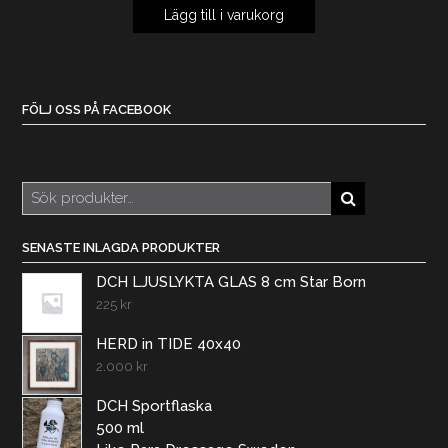
Lägg till i varukorg
FÖLJ OSS PÅ FACEBOOK
Sök
efter:
SENASTE INLAGDA PRODUKTER
DCH LJUSLYKTA GLAS 8 cm Star Born
225
kr
HERD in TIDE 40x40
2.000
kr
DCH Sportflaska
500 ml