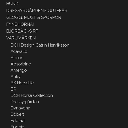
HUND
DRESSYRGÅRDENS GUTEFÅR
GLÖGG, MUST & SKORPOR
FYNDHÖRNA!
BJÖRBÄCKS RF
VARUMÄRKEN
DCH Design Catrin Henriksson
Acavallo
Albion
Absorbine
Amerigo
Anky
BK Horselife
BR
DCH Horse Collection
Dressyrgården
Dynavena
Döbert
Edblad
Eponia