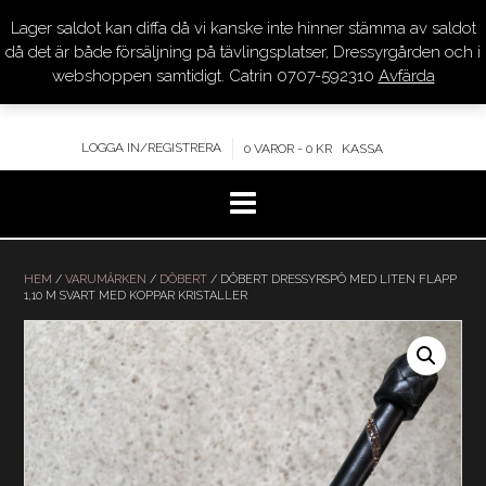
Lager saldot kan diffa då vi kanske inte hinner stämma av saldot
DRESSYR.COM
då det är både försäljning på tävlingsplatser, Dressyrgården och i
webshoppen samtidigt. Catrin 0707-592310
Avfärda
KVALITET – KOMPETENS – SERVICE
LOGGA IN/REGISTRERA
0 VAROR - 0 KR
KASSA
Hoppa
till
HEM
/
VARUMÄRKEN
/
DÖBERT
/ DÖBERT DRESSYRSPÖ MED LITEN FLAPP
1,10 M SVART MED KOPPAR KRISTALLER
innehåll