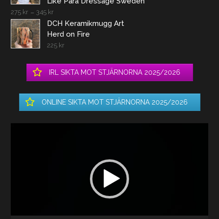
Like Para Dressage Sweden
275
kr
–
345
kr
DCH Keramikmugg Art
Herd on Fire
225
kr
IRL SIKTA MOT STJÄRNORNA 2025/2026
ONLINE SIKTA MOT STJÄRNORNA 2025/2026
Videospelare