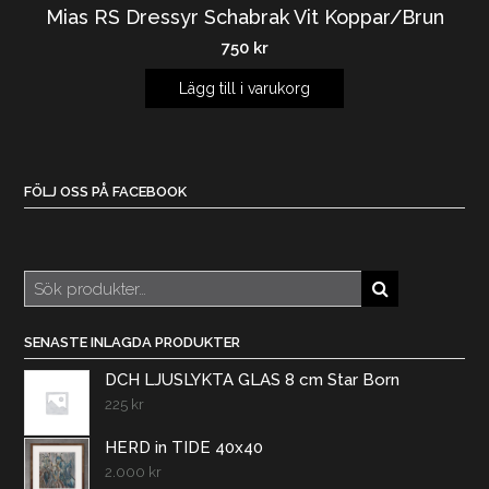
Mias RS Dressyr Schabrak Vit Koppar/Brun
750
kr
Lägg till i varukorg
FÖLJ OSS PÅ FACEBOOK
Sök
efter:
SENASTE INLAGDA PRODUKTER
DCH LJUSLYKTA GLAS 8 cm Star Born
225
kr
HERD in TIDE 40x40
2.000
kr