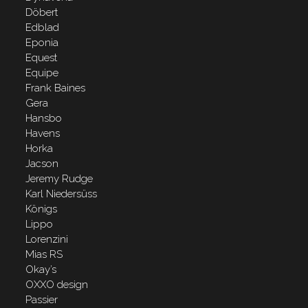
Döbert
Edblad
Eponia
Equest
Equipe
Frank Baines
Gera
Hansbo
Havens
Horka
Jacson
Jeremy Rudge
Karl Niedersüss
Königs
Lippo
Lorenzini
Mias RS
Okay’s
OXXO design
Passier