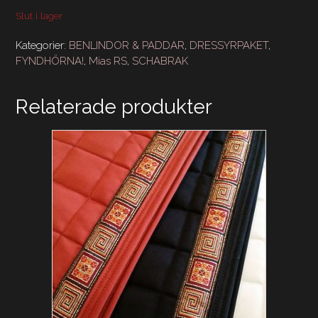
Slut i lager
Kategorier:
BENLINDOR & PADDAR
,
DRESSYRPAKET
,
FYNDHÖRNA!
,
Mias RS
,
SCHABRAK
Relaterade produkter