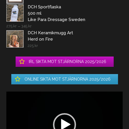
DCH Sportflaska
500 ml
Like Para Dressage Sweden
275
kr
–
345
kr
DCH Keramikmugg Art
Herd on Fire
225
kr
IRL SIKTA MOT STJÄRNORNA 2025/2026
ONLINE SIKTA MOT STJÄRNORNA 2025/2026
Videospelare