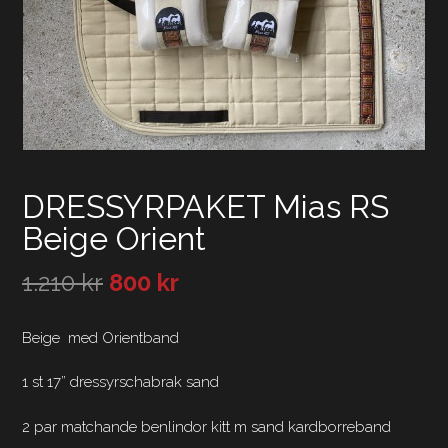
DRESSYRPAKET Mias RS
Beige Orient
1.210
kr
800
kr
Beige med Orientband
1 st 17” dressyrschabrak sand
2 par matchande benlindor kitt m sand kardborreband