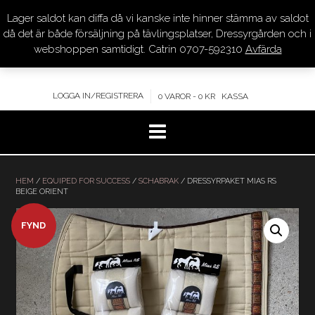
Lager saldot kan diffa då vi kanske inte hinner stämma av saldot
DRESSYR.COM
då det är både försäljning på tävlingsplatser, Dressyrgården och i
webshoppen samtidigt. Catrin 0707-592310
Avfärda
KVALITET – KOMPETENS – SERVICE
LOGGA IN/REGISTRERA
0 VAROR - 0 KR
KASSA
Hoppa
till
HEM
/
EQUIPED FOR SUCCESS
/
SCHABRAK
/ DRESSYRPAKET MIAS RS
BEIGE ORIENT
innehåll
REA!