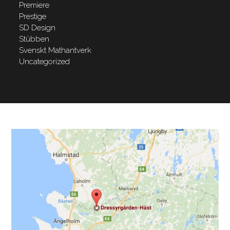
Premiere
Prestige
SD Design
Stübben
Svenskt Mathantverk
Uncategorized