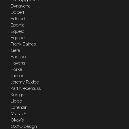
Dynavena
Döbert
Edblad
Eponia
Equest
Equipe
Frank Baines
Gera
Hansbo
Havens
Horka
Jacson
Jeremy Rudge
Karl Niedersüss
Königs
Lippo
Lorenzini
Mias RS
Okay’s
OXXO design