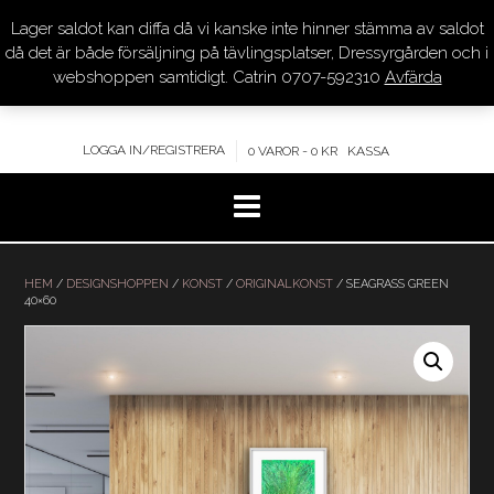
Lager saldot kan diffa då vi kanske inte hinner stämma av saldot
DRESSYR.COM
då det är både försäljning på tävlingsplatser, Dressyrgården och i
webshoppen samtidigt. Catrin 0707-592310
Avfärda
KVALITET – KOMPETENS – SERVICE
LOGGA IN/REGISTRERA
0 VAROR - 0 KR
KASSA
Hoppa
till
HEM
/
DESIGNSHOPPEN
/
KONST
/
ORIGINALKONST
/ SEAGRASS GREEN
40×60
innehåll