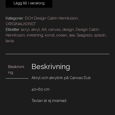
SEAGRASS
Lägg till i varukorg
Green
40x60
mängd
Kategorier:
DCH Design Catrin Henriksson
,
ORIGINALKONST
Etiketter:
acryl
,
akryl
,
Art
,
canvas
,
design
,
Design Catrin
Henriksson
,
inredning
,
konst
,
ocean
,
sea
,
Seagrass
,
splash
,
tavla
Beskrivning
Beskrivni
ng
Akryl och akrylink på Canvas Duk
40×60 cm
Tavlan är ej inramad.