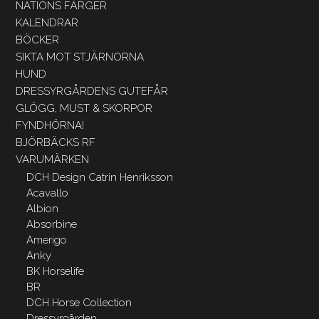
NATIONS FÄRGER
KALENDRAR
BÖCKER
SIKTA MOT STJÄRNORNA
HUND
DRESSYRGÅRDENS GUTEFÅR
GLÖGG, MUST & SKORPOR
FYNDHÖRNA!
BJÖRBÄCKS RF
VARUMÄRKEN
DCH Design Catrin Henriksson
Acavallo
Albion
Absorbine
Amerigo
Anky
BK Horselife
BR
DCH Horse Collection
Dressyrgården