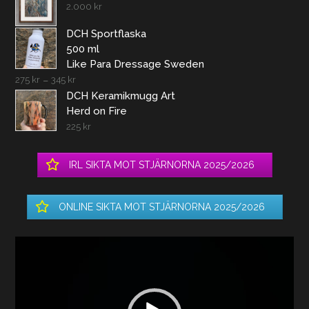
2.000
kr
DCH Sportflaska
500 ml
Like Para Dressage Sweden
275
kr
–
345
kr
DCH Keramikmugg Art
Herd on Fire
225
kr
IRL SIKTA MOT STJÄRNORNA 2025/2026
ONLINE SIKTA MOT STJÄRNORNA 2025/2026
Videospelare