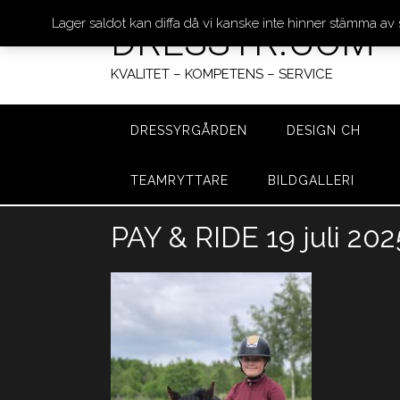
Lager saldot kan diffa då vi kanske inte hinner stämma av
DRESSYR.COM
KVALITET – KOMPETENS – SERVICE
DRESSYRGÅRDEN
DESIGN CH
TEAMRYTTARE
BILDGALLERI
Hoppa
PAY & RIDE 19 juli 20
till
innehåll