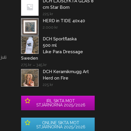
DCH LJUSLYKTA GLAS 8
cm Star Born
225
kr
HERD in TIDE 40x40
2.000
kr
DCH Sportflaska
500 ml
Like Para Dressage
juli
Sweden
275
kr
–
345
kr
DCH Keramikmugg Art
Herd on Fire
225
kr
IRL SIKTA MOT
STJÄRNORNA 2025/2026
ONLINE SIKTA MOT
STJÄRNORNA 2025/2026