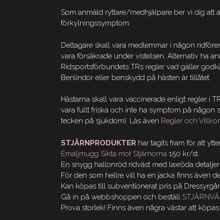
Som anmäld ryttare/medhjälpare ber vi dig att a
förkylningssymptom.
Deltagare skall vara medlemmar i någon ridföreni
vara försäkrade under vistelsen. Alternativ ha an
Ridsportsförbundets TRs regler vad gäller godkänd
Benlindor eller benskydd på hästen är tillåtet.
Hästarna skall vara vaccinerade enligt regler i T
vara fullt friska och inte ha symptom på någon 
tecken på sjukdom). Läs även
Regler och Villko
STJÄRNPRODUKTER
har tagits fram för att yt
Emaljmugg Sikta mot Stjärnorna
150 kr/st.
En snygg hallonröd ridväst med laxröda detaljer
För den som hellre vill ha en jacka finns även d
Kan köpas till subventionerat pris på Dressyrgår
Gå in på webbshoppen och beställ
STJÄRNVÄS
Prova storlek! Finns även några västar att köpas