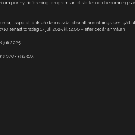
i om ponny, ridförening, program, antal starter och bedömning sa
er, i separat länk på denna sida, efter att anmälningstiden gått ut
310 senast torsdag 17 juli 2025 kl 12.00 – efter det är anmälan
8 juli 2025.
a sms 0707-592310.