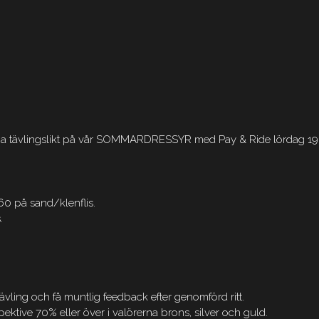
äna tävlingslikt på vår SOMMARDRESSYR med Pay & Ride lördag 19 
0 på sand/klenflis.
.
ävling och få muntlig feedback efter genomförd ritt.
pektive 70% eller över i valörerna brons, silver och guld.