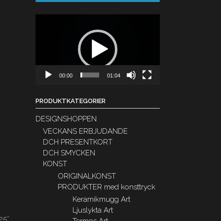
Videospelare
00:00
01:04
PRODUKTKATEGORIER
DESIGNSHOPPEN
VECKANS ERBJUDANDE
DCH PRESENTKORT
DCH SMYCKEN
KONST
ORIGINALKONST
PRODUKTER med konsttryck
Keramikmugg Art
Ljuslykta Art
25”
.
Termos Art