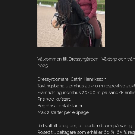
Välkommen till Dressyrgården i Våxtorp och tr
2025.
Dressyrdomare: Catrin Henriksson
Tävlingsbana utomhus 20×40 m respektive 20×6
Framridning inomhus 20×60 m på sand/klenflis
Pris 300 kr/start.
Begränsat antal starter.
Max 2 starter per ekipage.
Rid valfritt program, bli bedömd som på vanlig t
Rosett till deltagare som erhåller 60 %, 65 % res