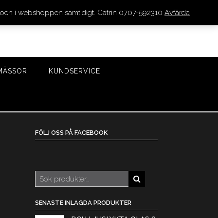
den och i webshoppen samtidigt. Catrin 0707-592310
Avfärda
LOGGA IN/REGISTRERA
0 VAROR - 0 KR
KASSA
MÄSSOR
KUNDSERVICE
FÖLJ OSS PÅ FACEBOOK
Sök
efter:
SENASTE INLAGDA PRODUKTER