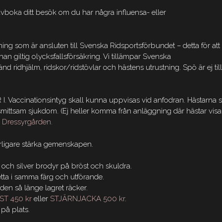
vboka ditt besök om du har några influensa- eller
ng som är ansluten till Svenska Ridsportsförbundet – detta för att
nan giltig olycksfallsförsäkring. Vi tillämpar Svenska
 ridhjälm, ridskor/ridstövlar och hästens utrustning. Spö är ej till
R I. Vaccinationsintyg skall kunna uppvisas vid anfodran. Hästarna s
smittsam sjukdom. (Ej heller komma från anläggning där hästar visa
r Dressyrgården.
terligare stärka gemenskapen.
 och silver brodyr på bröst och skuldra.
etta i samma färg och utförande.
den så länge lagret räcker.
T 450 kr
eller
STJÄRNJACKA 500 kr
.
 på plats.