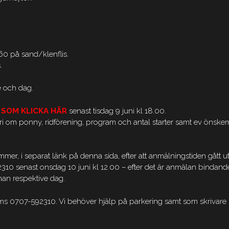
0 på sand/klenflis.
.
e och dag.
 SOM KL
I
CKA
H
ÄR
senast tisdag 9 juni kl 18.00.
i om ponny, ridförening, program och antal starter samt ev önske
er, i separat länk på denna sida, efter att anmälningstiden gått ut
2310 senast onsdag 10 juni kl 12.00 – efter det är anmälan bindand
nnan respektive dag.
via sms 0707-592310. Vi behöver hjälp på parkering samt som skrivare