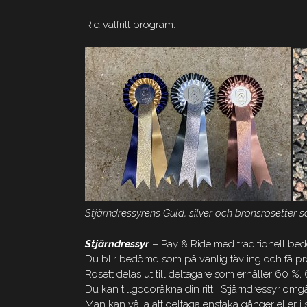
Rid valfritt program.
Stjärndressyrens Guld, silver och bronsrosetter 
Stjärndressyr
–
Pay & Ride med traditionell be
Du blir bedömd som på vanlig tävling och få prot
Rosett delas ut till deltagare som erhåller 60 %,
Du kan tillgodoräkna din ritt i Stjärndressyr omg
Man kan välja att deltaga enstaka gånger eller i 