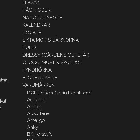
LEKSAK
HÄSTFODER
NATIONS FÄRGER
KALENDRAR
BÖCKER
SIKTA MOT STJÄRNORNA
HUND
DRESSYRGÅRDENS GUTEFÅR
GLÖGG, MUST & SKORPOR
FYNDHÖRNA!
BJÖRBÄCKS RF
åtet.
VARUMÄRKEN
DCH Design Catrin Henriksson
Acavallo
kall
Albion
r
Absorbine
Amerigo
Anky
BK Horselife