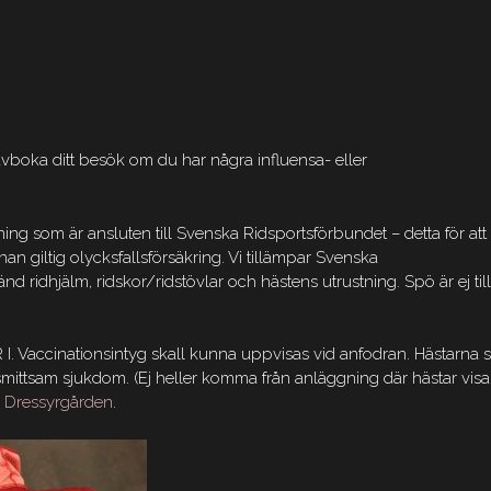
vboka ditt besök om du har några influensa- eller
ng som är ansluten till Svenska Ridsportsförbundet – detta för att
nan giltig olycksfallsförsäkring. Vi tillämpar Svenska
 ridhjälm, ridskor/ridstövlar och hästens utrustning. Spö är ej till
R I. Vaccinationsintyg skall kunna uppvisas vid anfodran. Hästarna s
smittsam sjukdom. (Ej heller komma från anläggning där hästar visa
r Dressyrgården
.