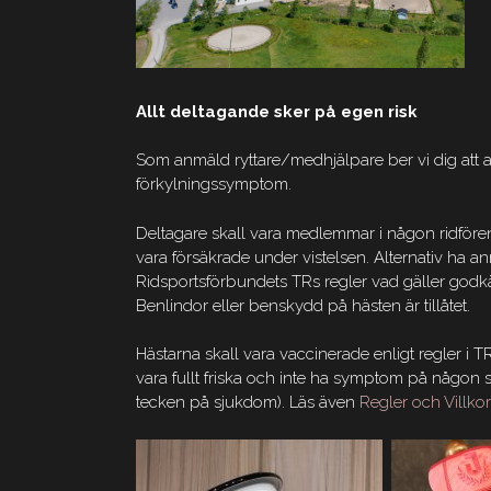
Allt deltagande sker på egen risk
Som anmäld ryttare/medhjälpare ber vi dig att a
förkylningssymptom.
Deltagare skall vara medlemmar i någon ridföreni
vara försäkrade under vistelsen. Alternativ ha an
Ridsportsförbundets TRs regler vad gäller godkänd
Benlindor eller benskydd på hästen är tillåtet.
Hästarna skall vara vaccinerade enligt regler i T
vara fullt friska och inte ha symptom på någon 
tecken på sjukdom). Läs även
Regler och Villko