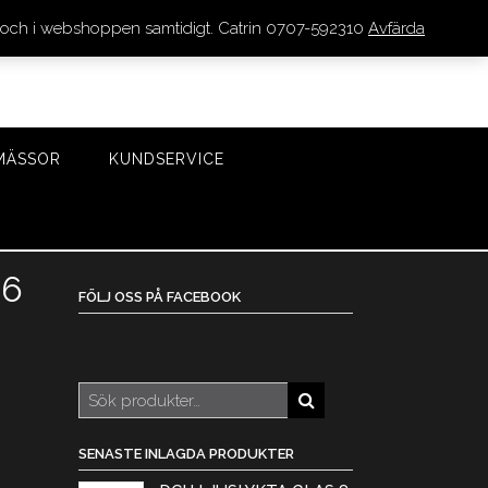
den och i webshoppen samtidigt. Catrin 0707-592310
Avfärda
LOGGA IN/REGISTRERA
0 VAROR - 0 KR
KASSA
MÄSSOR
KUNDSERVICE
26
FÖLJ OSS PÅ FACEBOOK
Sök
efter:
SENASTE INLAGDA PRODUKTER