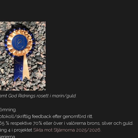
samt God Ridnings rosett i marin/guld.
dömning.
okoll/skriftlig feedback efter genomförd ritt.
 65 % respektive 70% eller över i valörerna brons, silver och guld.
ång 4 i projektet
Sikta mot Stjärnorna 2025/2026
.
serierna.