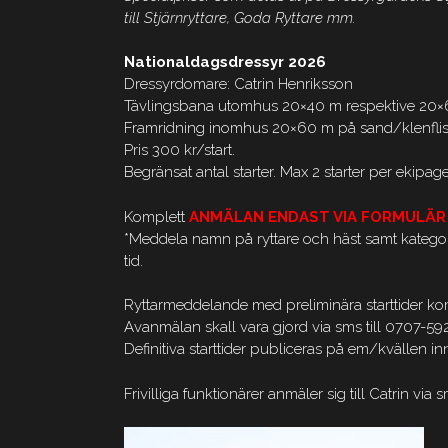
till Stjärnryttare, Goda Ryttare mm.
Nationaldagsdressyr 2026
Dressyrdomare: Catrin Henriksson
Tävlingsbana utomhus 20×40 m respektive 20×6
Framridning inomhus 20×60 m på sand/klenflis
Pris 300 kr/start.
Begränsat antal starter. Max 2 starter per ekipag
Komplett
ANMÄLAN ENDAST VIA FORMULÄR
*Meddela namn på ryttare och häst samt kategor
tid.
Ryttarmeddelande med preliminära starttider komm
Avanmälan skall vara gjord via sms till 0707-59
Definitiva starttider publiceras på em/kvällen i
Frivilliga funktionärer anmäler sig till Catrin 