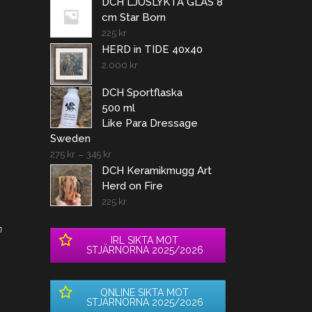
DCH LJUSLYKTA GLAS 8
cm Star Born
225
kr
HERD in TIDE 40x40
2.000
kr
DCH Sportflaska
500 ml
Like Para Dressage
Sweden
275
kr
–
345
kr
DCH Keramikmugg Art
Herd on Fire
225
kr
n
IRL SIKTA MOT
STJÄRNORNA 2025/2026
ONLINE SIKTA MOT
STJÄRNORNA 2025/2026