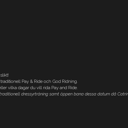
likt!
 traditionell Pay & Ride och God Ridning.
ller vilka dagar du vill rida Pay and Ride.
h traditionell dressyrträning samt öppen bana dessa datum då Catri