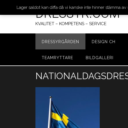
Lager saldot kan diffa då vi kanske inte hinner stämma av
DRESSYR.COM
KVALITET – KOMPETENS – SERVICE
DRESSYRGÅRDEN
DESIGN CH
TEAMRYTTARE
BILDGALLERI
Hoppa
NATIONALDAGSDRESSY
till
innehåll