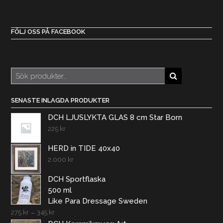
FÖLJ OSS PÅ FACEBOOK
Sök
efter:
SENASTE INLAGDA PRODUKTER
DCH LJUSLYKTA GLAS 8 cm Star Born
225
kr
HERD in TIDE 40x40
2.000
kr
DCH Sportflaska
500 ml
Like Para Dressage Sweden
275
kr
–
345
kr