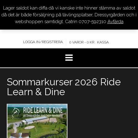
Lager saldot kan diffa då vi kanske inte hinner stämma av saldot
DRESSYR.COM
då det är både försäljning på tävlingsplatser, Dressyrgården och i
webshoppen samtidigt. Catrin 0707-592310
Avfärda
KVALITET – KOMPETENS – SERVICE
LOGGA IN/REGISTRERA
0 VAROR - 0 KR
KASSA
Hoppa
Sommarkurser 2026 Ride
till
innehåll
Learn & Dine