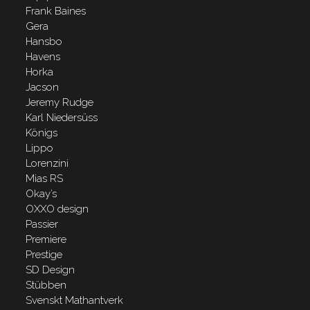
Frank Baines
Gera
Hansbo
Havens
Horka
Jacson
Jeremy Rudge
Karl Niedersüss
Königs
Lippo
Lorenzini
Mias RS
Okay’s
OXXO design
Passier
Premiere
Prestige
SD Design
Stübben
Svenskt Mathantverk