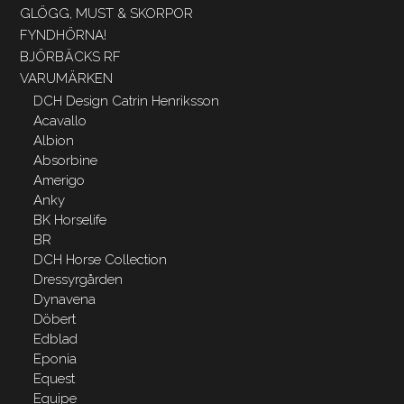
GLÖGG, MUST & SKORPOR
FYNDHÖRNA!
BJÖRBÄCKS RF
VARUMÄRKEN
DCH Design Catrin Henriksson
Acavallo
Albion
Absorbine
Amerigo
Anky
BK Horselife
BR
DCH Horse Collection
Dressyrgården
Dynavena
Döbert
Edblad
Eponia
Equest
Equipe