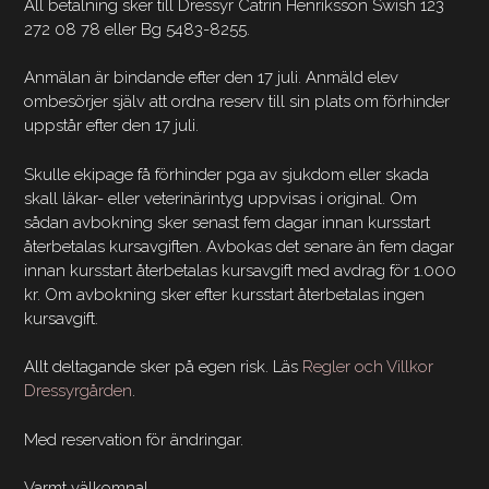
All betalning sker till Dressyr Catrin Henriksson Swish 123
272 08 78 eller Bg 5483-8255.
Anmälan är bindande efter den 17 juli. Anmäld elev
ombesörjer själv att ordna reserv till sin plats om förhinder
uppstår efter den 17 juli.
Skulle ekipage få förhinder pga av sjukdom eller skada
skall läkar- eller veterinärintyg uppvisas i original. Om
sådan avbokning sker senast fem dagar innan kursstart
återbetalas kursavgiften. Avbokas det senare än fem dagar
innan kursstart återbetalas kursavgift med avdrag för 1.000
kr. Om avbokning sker efter kursstart återbetalas ingen
kursavgift.
Allt deltagande sker på egen risk. Läs
Regler och Villkor
Dressyrgården
.
Med reservation för ändringar.
Varmt välkomna!