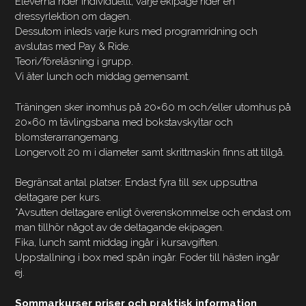
Eleverna rider individuellt, varje ekipage rider en
dressyrlektion om dagen.
Dessutom inleds varje kurs med programridning och
avslutas med Pay & Ride.
Teori/föreläsning i grupp.
Vi äter lunch och middag gemensamt.
Träningen sker inomhus på 20×60 m och/eller utomhus på
20×60 m tävlingsbana med bokstavskyltar och
blomsterarrangemang.
Longervolt 20 m i diameter samt skrittmaskin finns att tillgå.
Begränsat antal platser. Endast fyra till sex uppsuttna
deltagare per kurs.
*Avsutten deltagare enligt överenskommelse och endast om
man tillhör något av de deltagande ekipagen.
Fika, lunch samt middag ingår i kursavgiften.
Uppstallning i box med spån ingår. Foder till hästen ingår
ej.
Sommarkurser priser och praktisk information