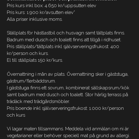
Pris kurs inkl box: 4.650 kr/uppsutten elev
Pris kurs: 1.900 kr/avsutten elev*
Alla priser inklusive moms.
Ställplats för hästlastbil och husvagn samt tältplats finns.
Badrum med dusch och toalett finns att tillgå i ridhuset.
Pris ställplats/tältplats inkl självserveringsfrukost: 400
kr/person och kurs.
El till ställplats 150 kr/kurs.
Övernattning i mån av plats. Övernattning sker i gäststuga,
gästrum/flerbäddsrum.
I gäststuga finns ett sovrum, kombinerat sällskapsrum/kök
samt badrum med dusch och toalett. Stor härlig terrass på
trädäck med trädgårdsmöbler.
Pris boende inkl självserveringsfrukost: 1.000 kr/person
och kurs
Vi lagar maten tillsammans. Meddela vid anmälan om ni är
vegetarianer eller behöver speciell mat på grund av allergi.