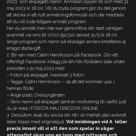
2023” och ekipagets namn. Anmälan öppen till och med 31
maj 2023 kl 18.00. Vill du byta program gör du det genom
att skicka in ett nytt anmälningsformulär och där meddela
att du vill byta tidigare anmält program.
Har du anmält men inte kan genomföra din start vänligen
avanmäl via sms till 0707-592310 senast 31/5 kl 18.00
(ange program och namn på ekipage) annars krediteras ej
erlagd startavgift.
2. Bli vän med Catrin Henriksson på Facebook. Gör ett
offentligt Facebook inlägg på din/din förälders sida under
perioden 1-31 maj 2023 med:
– Foton på ekipaget, maximalt 3 foton.
– Tagga: Catrin Henriksson – så att det kommer upp i
hennes flöde.
– Ange plats: Dressyrgården.
– Skriv namn på ekipaget samt en motivering till varför just
du är med i FÖRSTA MAJ DRESSYR ONLINE.
3. Dessutom skall du skicka din ritt i sin helhet utan avbrott
(eller klipp) med originalljud.
Vid inridningen vid A (eller
precis innan) vill vi att den som spelar in säger
alternativt visar upp en lapp med ryttarens och