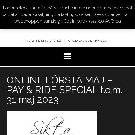
Lager saldot kan diffa då vi kanske inte hinner stämma av saldot
DRESSYR.COM
då det är både försäljning på tävlingsplatser, Dressyrgården och i
webshoppen samtidigt. Catrin 0707-592310
Avfärda
KVALITET – KOMPETENS – SERVICE
LOGGA IN/REGISTRERA
0 VAROR - 0 KR
KASSA
Hoppa
ONLINE FÖRSTA MAJ –
till
innehåll
PAY & RIDE SPECIAL t.o.m.
31 maj 2023