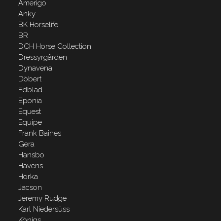
Amerigo
Anky
BK Horselife
BR
DCH Horse Collection
Dressyrgården
Dynavena
Döbert
Edblad
Eponia
Equest
Equipe
Frank Baines
Gera
Hansbo
Havens
Horka
Jacson
Jeremy Rudge
Karl Niedersüss
Königs