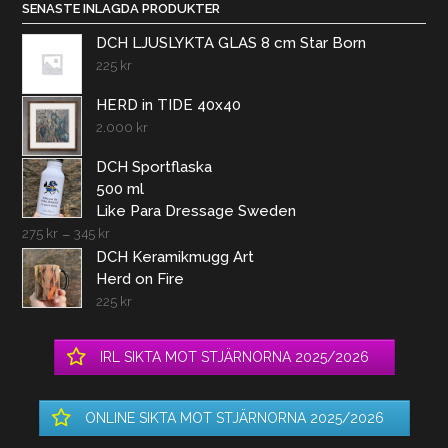
SENASTE INLAGDA PRODUKTER
DCH LJUSLYKTA GLAS 8 cm Star Born
225
kr
HERD in TIDE 40x40
2.000
kr
DCH Sportflaska
500 ml
Like Para Dressage Sweden
275
kr
–
345
kr
DCH Keramikmugg Art
Herd on Fire
225
kr
IRL SIKTA MOT STJÄRNORNA 2025/2026
ONLINE SIKTA MOT STJÄRNORNA 2025/2026