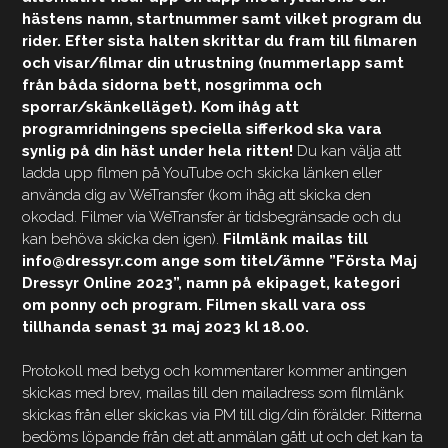
hästens namn, startnummer samt vilket program du
rider. Efter sista halten skrittar du fram till filmaren
och visar/filmar din utrustning (nummerlapp samt
från båda sidorna bett, nosgrimma och
sporrar/skänkelläget). Kom ihåg att
programridningens speciella sifferkod ska vara
synlig på din häst under hela ritten!
Du kan välja att
ladda upp filmen på YouTube och skicka länken eller
använda dig av WeTransfer (kom ihåg att skicka den
okodad. Filmer via WeTransfer är tidsbegränsade och du
kan behöva skicka den igen).
Filmlänk mailas till
info@dressyr.com ange som titel/ämne ”Första Maj
Dressyr Online 2023”, namn på ekipaget, kategori
om ponny och program. Filmen skall vara oss
tillhanda senast 31 maj 2023 kl 18.00.
Protokoll med betyg och kommentarer kommer antingen
skickas med brev, mailas till den mailadress som filmlänk
skickas från eller skickas via PM till dig/din förälder. Ritterna
bedöms löpande från det att anmälan gått ut och det kan ta