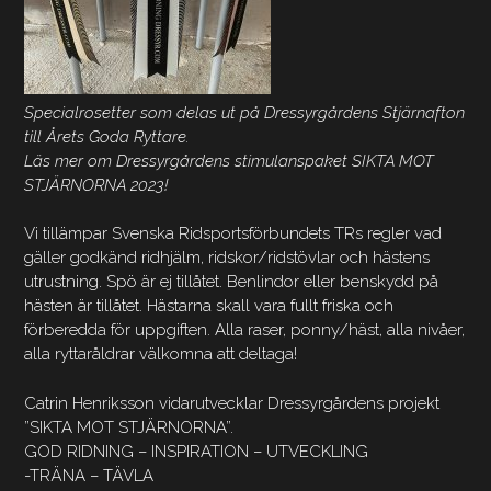
Specialrosetter som delas ut på Dressyrgårdens Stjärnafton
till Årets Goda Ryttare.
Läs mer om Dressyrgårdens stimulanspaket SIKTA MOT
STJÄRNORNA 2023!
Vi tillämpar Svenska Ridsportsförbundets TRs regler vad
gäller godkänd ridhjälm, ridskor/ridstövlar och hästens
utrustning. Spö är ej tillåtet. Benlindor eller benskydd på
hästen är tillåtet. Hästarna skall vara fullt friska och
förberedda för uppgiften. Alla raser, ponny/häst, alla nivåer,
alla ryttaråldrar välkomna att deltaga!
Catrin Henriksson vidarutvecklar Dressyrgårdens projekt
”SIKTA MOT STJÄRNORNA”.
GOD RIDNING – INSPIRATION – UTVECKLING
-TRÄNA – TÄVLA