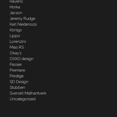
Havens
Horka
Jacson
Jeremy Rudge
Karl Niedersüss
Königs
Lippo
Lorenzini
Mias RS
Okay’s
OXXO design
Passier
Premiere
Prestige
SD Design
Stübben
Svenskt Mathantverk
Uncategorized