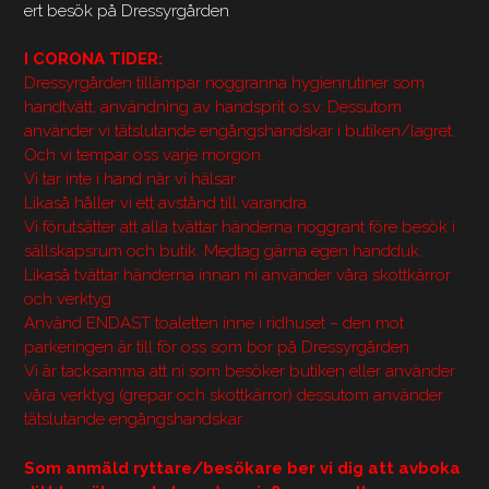
ert besök på Dressyrgården
I CORONA TIDER:
Dressyrgården tillämpar noggranna hygienrutiner som
handtvätt, användning av handsprit o.s.v. Dessutom
använder vi tätslutande engångshandskar i butiken/lagret.
Och vi tempar oss varje morgon.
Vi tar inte i hand när vi hälsar.
Likaså håller vi ett avstånd till varandra.
Vi förutsätter att alla tvättar händerna noggrant före besök i
sällskapsrum och butik. Medtag gärna egen handduk.
Likaså tvättar händerna innan ni använder våra skottkärror
och verktyg.
Använd ENDAST toaletten inne i ridhuset – den mot
parkeringen är till för oss som bor på Dressyrgården.
Vi är tacksamma att ni som besöker butiken eller använder
våra verktyg (grepar och skottkärror) dessutom använder
tätslutande engångshandskar.
Som anmäld ryttare/besökare ber vi dig att avboka