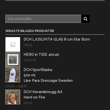
Sök
efter:
SENASTE INLAGDA PRODUKTER
DCH LJUSLYKTA GLAS 8 cm Star Born
225
kr
HERD in TIDE 40x40
2.000
kr
DCH Sportflaska
500 ml
Like Para Dressage Sweden
275
kr
–
345
kr
DCH Keramikmugg Art
Herd on Fire
225
kr