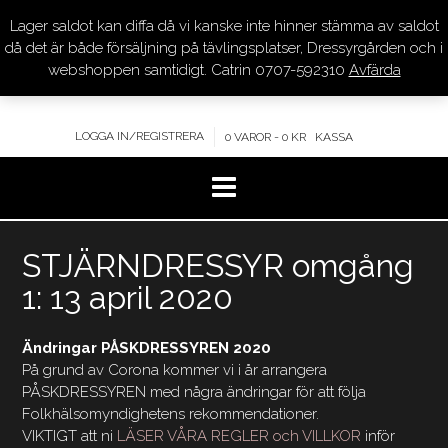
Lager saldot kan diffa då vi kanske inte hinner stämma av saldot
DRESSYR.COM
då det är både försäljning på tävlingsplatser, Dressyrgården och i
webshoppen samtidigt. Catrin 0707-592310
Avfärda
KVALITET – KOMPETENS – SERVICE
LOGGA IN/REGISTRERA
0 VAROR - 0 KR
KASSA
Hoppa
STJÄRNDRESSYR omgång
till
innehåll
1: 13 april 2020
Ändringar PÅSKDRESSYREN 2020
På grund av Corona kommer vi i år arrangera
PÅSKDRESSYREN med några ändringar för att följa
Folkhälsomyndighetens rekommendationer.
VIKTIGT att ni
LÄSER VÅRA REGLER och VILLKOR
inför