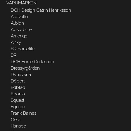
VARUMÄRKEN
DCH Design Catrin Henriksson
Acavallo
Albion
Absorbine
Amerigo
Anky
BK Horselife
BR
DCH Horse Collection
Dressyrgården
Dynavena
Döbert
Edblad
Eponia
Equest
Equipe
Frank Baines
Gera
Hansbo