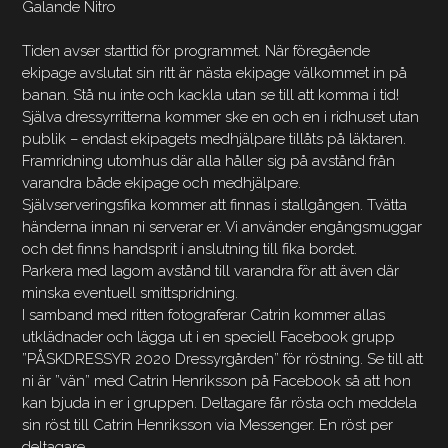
Galande Nitro
Tiden avser starttid för programmet. När föregående
ekipage avslutat sin ritt är nästa ekipage välkommet in på
banan. Stå nu inte och kackla utan se till att komma i tid!
Själva dressyrritterna kommer ske en och en i ridhuset utan
publik – endast ekipagets medhjälpare tillåts på läktaren.
Framridning utomhus där alla håller sig på avstånd från
varandra både ekipage och medhjälpare.
Självserveringsfika kommer att finnas i stallgången. Tvätta
händerna innan ni serverar er. Vi använder engångsmuggar
och det finns handsprit i anslutning till fika bordet.
Parkera med lagom avstånd till varandra för att även där
minska eventuell smittspridning.
I samband med ritten fotograferar Catrin kommer allas
utklädnader och lägga ut i en speciell Facebook grupp
”PÅSKDRESSYR 2020 Dressyrgården” för röstning. Se till att
ni är ”vän” med Catrin Henriksson på Facebook så att hon
kan bjuda in er i gruppen. Deltagare får rösta och meddela
sin röst till Catrin Henriksson via Messenger. En röst per
deltagare.