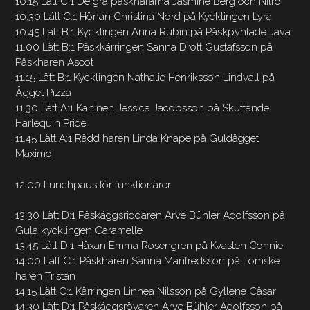
10.15 Lätt C:1 De grå påskhararna Jasmine Berg och Nitro
10.30 Lätt C:1 Hönan Christina Nord på Kycklingen Lyra
10.45 Lätt B:1 Kycklingen Anna Rubin på Påskpyntade Java
11.00 Lätt B:1 Påskkärringen Sanna Drott Gustafsson på
Påskharen Ascot
11.15 Lätt B:1 Kycklingen Nathalie Henriksson Lindvall på
Ägget Pizza
11.30 Lätt A:1 Kaninen Jessica Jacobsson på Skuttande
Harlequin Pride
11.45 Lätt A:1 Rädd haren Linda Knape på Guldägget
Maximo
12.00 Lunchpaus för funktionärer
13.30 Lätt D:1 Påskäggsriddaren Arve Bühler Adolfsson på
Gula kycklingen Caramelle
13.45 Lätt D:1 Häxan Emma Rosengren på Kvasten Connie
14.00 Lätt C:1 Påskharen Sanna Manfredsson på Lömske
haren Tristan
14.15 Lätt C:1 Kärringen Linnea Nilsson på Gyllene Cäsar
14.30 Lätt D:1 Påskäggsrövaren Arve Bühler Adolfsson på