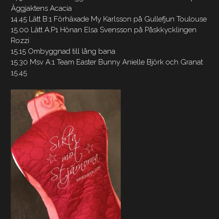
Äggjaktens Acacia
14.45 Lätt B:1 Förhäxade My Karlsson på Gullefjun Toulouse
15.00 Lätt A:P1 Hönan Elsa Svensson på Påskkycklingen
Rozzi
15.15 Ombyggnad till lång bana
15.30 Msv A:1 Team Easter Bunny Anielle Björk och Granat
15.45