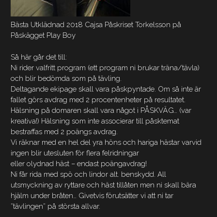
Bästa Utklädnad 2018 Cajsa Påskriset Torkelsson på
Påskägget Play Boy
Så här går det till:
Ni rider valfritt program (ett program ni brukar träna/tävla)
och blir bedömda som på tävling.
Deltagande ekipage skall vara påskpyntade. Om så inte är
fallet görs avdrag med 2 procentenheter på resultatet.
Hälsning på domaren skall vara något i PÅSKVÄG… (var
kreativa!) Hälsning som inte associerar till påsktemat
bestraffas med 2 poängs avdrag.
Vi räknar med en hel del yra höns och hariga hästar varvid
ingen blir utesluten för flera felridningar
eller olydnad häst – endast poängavdrag!
Ni får rida med spö och lindor alt. benskydd. All
utsmyckning av ryttare och häst tillåten men ni skall bära
hjälm under bråten… Givetvis förutsätter vi att ni tar
”tävlingen” på största allvar.