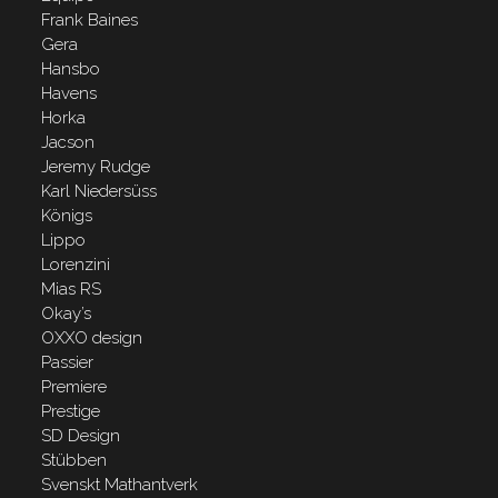
Frank Baines
Gera
Hansbo
Havens
Horka
Jacson
Jeremy Rudge
Karl Niedersüss
Königs
Lippo
Lorenzini
Mias RS
Okay’s
OXXO design
Passier
Premiere
Prestige
SD Design
Stübben
Svenskt Mathantverk