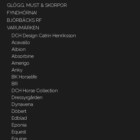
GLÖGG, MUST & SKORPOR
FYNDHÖRNA!
BJÖRBÄCKS RF
VARUMÄRKEN
DCH Design Catrin Henriksson
Acavallo
Albion
Absorbine
Amerigo
Anky
BK Horselife
BR
DCH Horse Collection
Dressyrgården
Dynavena
Döbert
Edblad
Eponia
Equest
Equipe