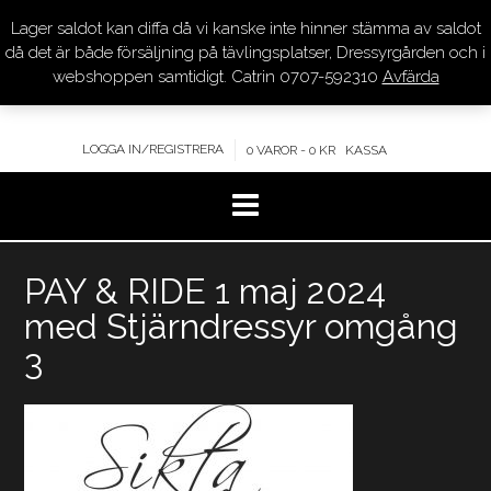
Lager saldot kan diffa då vi kanske inte hinner stämma av saldot
DRESSYR.COM
då det är både försäljning på tävlingsplatser, Dressyrgården och i
webshoppen samtidigt. Catrin 0707-592310
Avfärda
KVALITET – KOMPETENS – SERVICE
LOGGA IN/REGISTRERA
0 VAROR - 0 KR
KASSA
Hoppa
PAY & RIDE 1 maj 2024
till
innehåll
med Stjärndressyr omgång
3