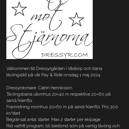
Välkommen till Dressyrgården i Våxtorp och träna
tävlingslikt på vår Pay & Ride onsdag 1 maj 2024.
Dressyrdomare: Catrin Henriksson
Tävlingsbana utomhus 20×40 m respektive 20×60 på
sand/klenflis.
Framridning inomhus 20×60 m på sand/klenflis. Pris 300
kr/start.
Begränsat antal starter. Max 2 starter per ekipage.
Rid valfritt program, bli bedömd som på vanlig tävling och