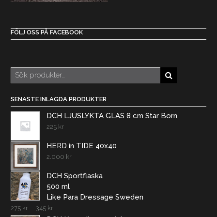
FÖLJ OSS PÅ FACEBOOK
Sök
efter:
SENASTE INLAGDA PRODUKTER
DCH LJUSLYKTA GLAS 8 cm Star Born
225
kr
HERD in TIDE 40x40
2.000
kr
DCH Sportflaska
500 ml
Like Para Dressage Sweden
275
kr
–
345
kr