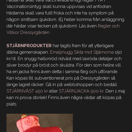
Hästarna skall vara vaccinerade enligt regler i TR I.
Vaccinationsintyg skall kunna uppvisas vid anfodran.
Hästarna skall vara fullt friska och inte ha symptom på
någon smittsam sjukdom. (Ej heller komma från anläggning
där hästar visar tecken på sjukdom). Läs även
Regler och
Villkor Dressyrgården.
STJÄRNPRODUKTER
har tagits fram för att ytterligare
stärka gemenskapen.
Emaljmugg Sikta mot Stjärnorna
150
kr/st. En snygg hallonröd ridväst med laxröda detaljer och
silver brodyr på bröst och skuldra. För den som hellre vill
ha en jacka finns även detta i samma färg och utförande.
Kan köpas till subventionerat pris på Dressyrgården så
länge lagret räcker. Gå in på webbshoppen och beställ
STJÄRNVÄST 450 kr
eller
STJÄRNJACKA 500 kr
. Den 1 maj
kan ni prova storlek! Finns även några västar att köpas på
plats.