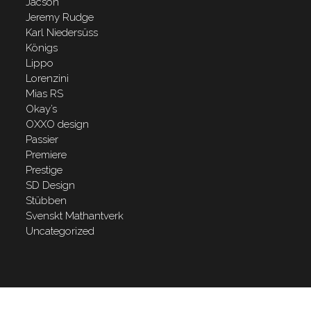
Jacson
Jeremy Rudge
Karl Niedersüss
Königs
Lippo
Lorenzini
Mias RS
Okay’s
OXXO design
Passier
Premiere
Prestige
SD Design
Stübben
Svenskt Mathantverk
Uncategorized