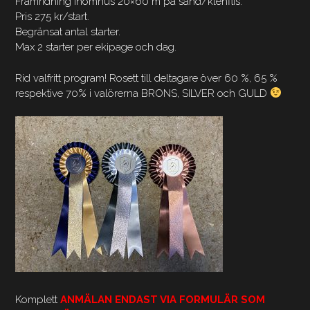
Framridning inomhus 20×60 m på sand/klenflis.
Pris 275 kr/start.
Begränsat antal starter.
Max 2 starter per ekipage och dag.
Rid valfritt program! Rosett till deltagare över 60 %, 65 %
respektive 70% i valörerna BRONS, SILVER och GULD
Komplett
ANMÄLAN ENDAST VIA FORMULÄR SOM