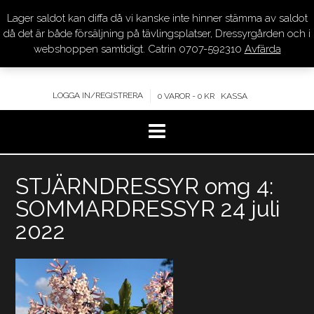
Lager saldot kan diffa då vi kanske inte hinner stämma av saldot
DRESSYR.COM
då det är både försäljning på tävlingsplatser, Dressyrgården och i
webshoppen samtidigt. Catrin 0707-592310
Avfärda
KVALITET – KOMPETENS – SERVICE
LOGGA IN/REGISTRERA
0 VAROR - 0 KR
KASSA
Hoppa
STJÄRNDRESSYR omg 4:
till
innehåll
SOMMARDRESSYR 24 juli
2022