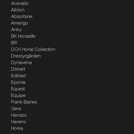
Acavallo
Albion
Absorbine
Amerigo
Anky
BK Horselife
BR
DCH Horse Collection
Dressyrgården
Dynavena
Döbert
Edblad
Eponia
Equest
Equipe
Frank Baines
Gera
Hansbo
Havens
Horka