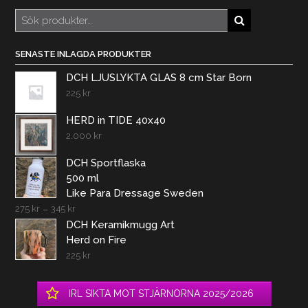
Sök
efter:
SENASTE INLAGDA PRODUKTER
DCH LJUSLYKTA GLAS 8 cm Star Born
225
kr
HERD in TIDE 40x40
2.000
kr
DCH Sportflaska
500 ml
Like Para Dressage Sweden
275
kr
–
345
kr
DCH Keramikmugg Art
Herd on Fire
225
kr
IRL SIKTA MOT STJÄRNORNA 2025/2026