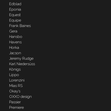
Edblad
Eponia
Equest
Equipe
Frank Baines
Gera
Hansbo
Havens
Horka
Jacson
Jeremy Rudge
Karl Niedersüss
Königs
Lippo
Lorenzini
Mias RS
Okay’s
OXXO design
Passier
Premiere