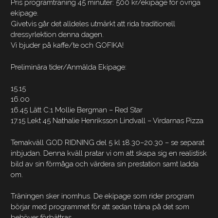
Pris programträning 45 minuter: 500 kr/ekipage för övriga
ekipage.
Givetvis går det alldeles utmärkt att rida traditionell
dressyrlektion denna dagen.
Vi bjuder på kaffe/te och GOFIKA!
Preliminära tider/Anmälda Ekipage:
15.15
16.00
16.45 Lätt C:1 Mollie Bergman – Red Star
17.15 Lekt 45 Nathalie Henriksson Lindvall – Virdarnas Pizza
Temakväll GOD RIDNING del 5 kl 18.30–20.30 – se separat
inbjudan. Denna kväll pratar vi om att skapa sig en realistisk
bild av sin förmåga och värdera sin prestation samt ladda
om.
Träningen sker inomhus. De ekipage som rider program
börjar med programmet för att sedan träna på det som
behöver förbättras.