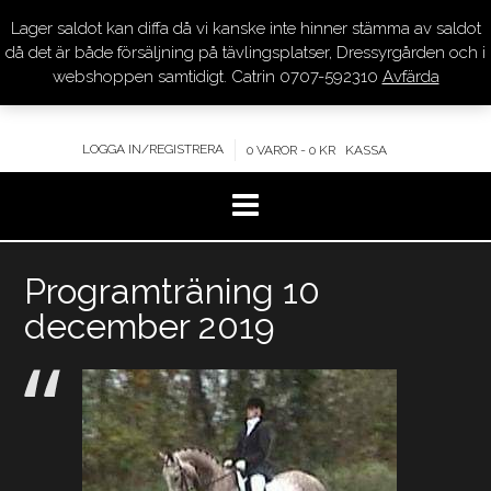
Lager saldot kan diffa då vi kanske inte hinner stämma av saldot
DRESSYR.COM
då det är både försäljning på tävlingsplatser, Dressyrgården och i
webshoppen samtidigt. Catrin 0707-592310
Avfärda
KVALITET – KOMPETENS – SERVICE
LOGGA IN/REGISTRERA
0 VAROR - 0 KR
KASSA
Hoppa
Programträning 10
till
innehåll
december 2019