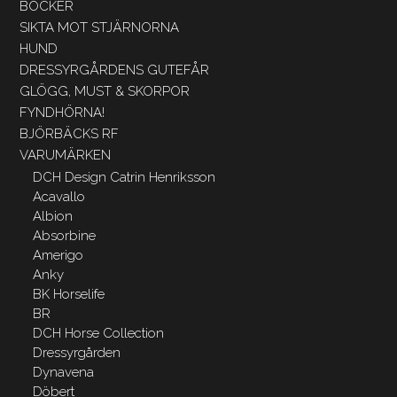
BÖCKER
SIKTA MOT STJÄRNORNA
HUND
DRESSYRGÅRDENS GUTEFÅR
GLÖGG, MUST & SKORPOR
FYNDHÖRNA!
BJÖRBÄCKS RF
VARUMÄRKEN
DCH Design Catrin Henriksson
Acavallo
Albion
Absorbine
Amerigo
Anky
BK Horselife
BR
DCH Horse Collection
Dressyrgården
Dynavena
Döbert