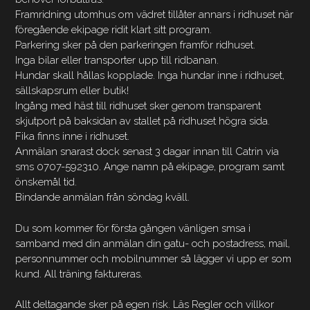
Framridning utomhus om vädret tillåter annars i ridhuset när
föregående ekipage ridit klart sitt program.
Parkering sker på den parkeringen framför ridhuset.
Inga bilar eller transporter upp till ridbanan.
Hundar skall hållas kopplade. Inga hundar inne i ridhuset,
sällskapsrum eller butik!
Ingång med häst till ridhuset sker genom transparent
skjutport på baksidan av stallet på ridhuset högra sida.
Fika finns inne i ridhuset.
Anmälan snarast dock senast 3 dagar innan till Catrin via
sms 0707-592310. Ange namn på ekipage, program samt
önskemål tid.
Bindande anmälan från söndag kväll.
Du som kommer för första gången vänligen smsa i
samband med din anmälan din gatu- och postadress, mail,
personnummer och mobilnummer så lägger vi upp er som
kund. All träning faktureras.
Allt deltagande sker på egen risk. Läs Regler och villkor