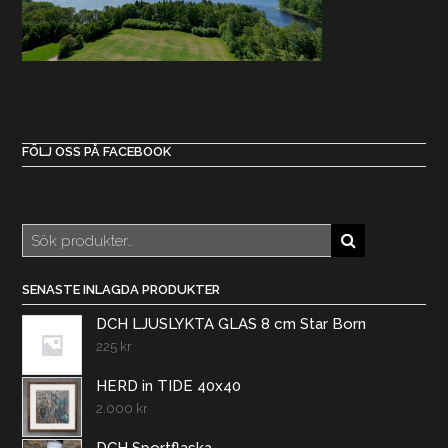
FÖLJ OSS PÅ FACEBOOK
Sök
efter:
SENASTE INLAGDA PRODUKTER
DCH LJUSLYKTA GLAS 8 cm Star Born
225
kr
HERD in TIDE 40x40
2.000
kr