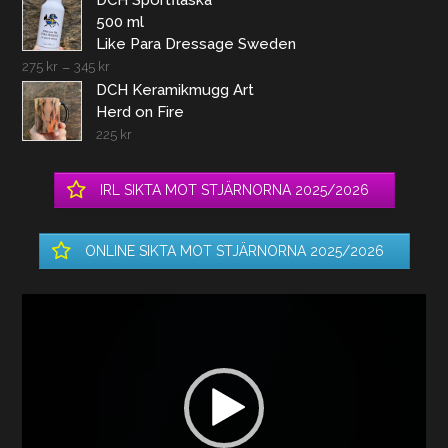
DCH Sportflaska
500 ml
Like Para Dressage Sweden
275
kr
–
345
kr
DCH Keramikmugg Art
Herd on Fire
225
kr
IRL SIKTA MOT STJÄRNORNA 2025/2026
ONLINE SIKTA MOT STJÄRNORNA 2025/2026
Videospelare