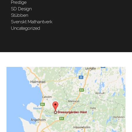
Prestige
SD Design
Stübben
Svenskt Mathantverk
Uncategorized