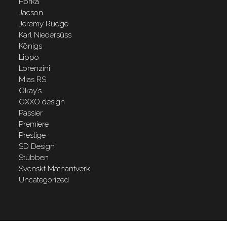
Horka
Jacson
Jeremy Rudge
Karl Niedersüss
Königs
Lippo
Lorenzini
Mias RS
Okay’s
OXXO design
Passier
Premiere
Prestige
SD Design
Stübben
Svenskt Mathantverk
Uncategorized