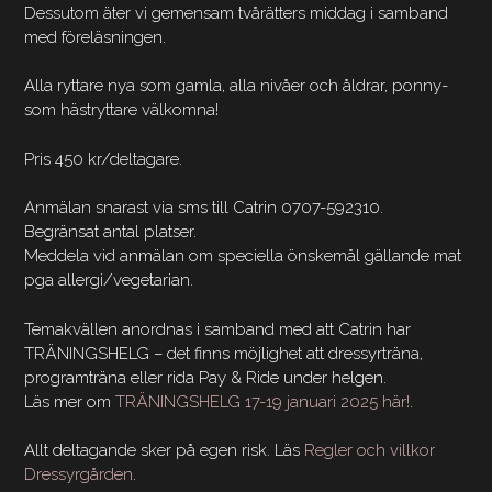
Dessutom äter vi gemensam tvårätters middag i samband
med föreläsningen.
Alla ryttare nya som gamla, alla nivåer och åldrar, ponny-
som hästryttare välkomna!
Pris 450 kr/deltagare.
Anmälan snarast via sms till Catrin 0707-592310.
Begränsat antal platser.
Meddela vid anmälan om speciella önskemål gällande mat
pga allergi/vegetarian.
Temakvällen anordnas i samband med att Catrin har
TRÄNINGSHELG – det finns möjlighet att dressyrträna,
programträna eller rida Pay & Ride under helgen.
Läs mer om
TRÄNINGSHELG 17-19 januari 2025 här!
.
Allt deltagande sker på egen risk. Läs
Regler och villkor
Dressyrgården
.