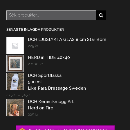
Sök
efter:
SENASTE INLAGDA PRODUKTER
DCH LJUSLYKTA GLAS 8 cm Star Born
225
kr
HERD in TIDE 40x40
2.000
kr
DCH Sportflaska
500 ml
Like Para Dressage Sweden
275
kr
–
345
kr
DCH Keramikmugg Art
Herd on Fire
225
kr