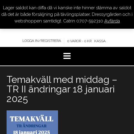
Lager saldot kan diffa då vi kanske inte hinner stämma av saldot
DRESSYR.COM
då det är både försäljning på tävlingsplatser, Dressyrgården och i
webshoppen samtidigt. Catrin 0707-592310
Avfärda
KVALITET – KOMPETENS – SERVICE
LOGGA IN/REGISTRERA
0 VAROR - 0 KR
KASSA
Hoppa
Temakväll med middag –
till
innehåll
TR II ändringar 18 januari
2025