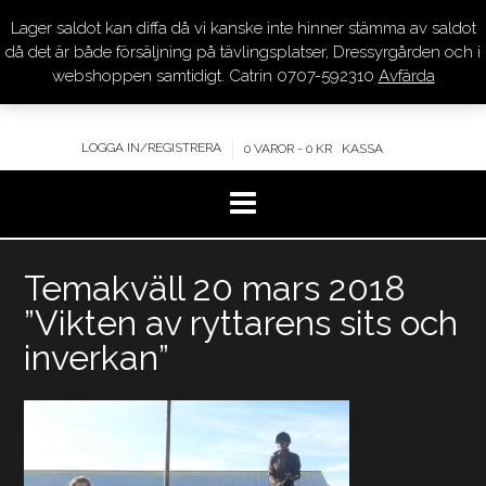
Lager saldot kan diffa då vi kanske inte hinner stämma av saldot
DRESSYR.COM
då det är både försäljning på tävlingsplatser, Dressyrgården och i
webshoppen samtidigt. Catrin 0707-592310
Avfärda
KVALITET – KOMPETENS – SERVICE
LOGGA IN/REGISTRERA
0 VAROR - 0 KR
KASSA
Hoppa
Temakväll 20 mars 2018
till
innehåll
”Vikten av ryttarens sits och
inverkan”