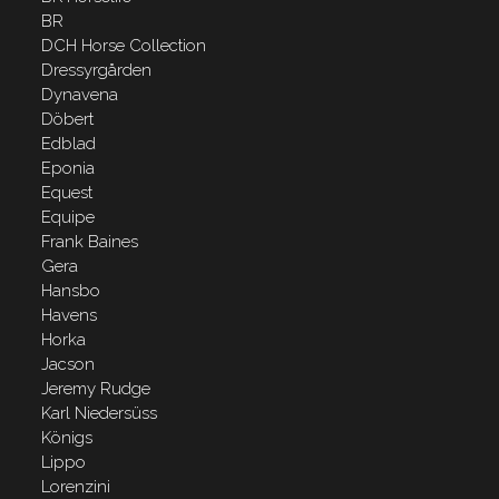
BR
DCH Horse Collection
Dressyrgården
Dynavena
Döbert
Edblad
Eponia
Equest
Equipe
Frank Baines
Gera
Hansbo
Havens
Horka
Jacson
Jeremy Rudge
Karl Niedersüss
Königs
Lippo
Lorenzini