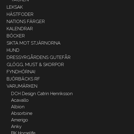
LEKSAK
HÄSTFODER
NATIONS FÄRGER
KALENDRAR
BÖCKER
SIKTA MOT STJÄRNORNA
HUND
DRESSYRGÅRDENS GUTEFÅR
GLÖGG, MUST & SKORPOR
FYNDHÖRNA!
BJÖRBÄCKS RF
VARUMÄRKEN
DCH Design Catrin Henriksson
Acavallo
Albion
Absorbine
Amerigo
Anky
BK Horselife