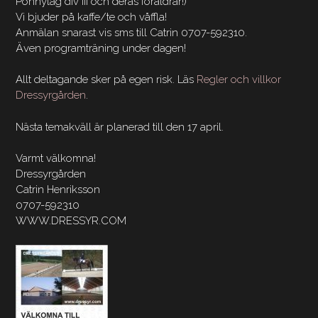
Ponnylag div III och deras föräldrar!)
Vi bjuder på kaffe/te och våffla!
Anmälan snarast vis sms till Catrin 0707-592310.
Även programträning under dagen!
Allt deltagande sker på egen risk. Läs
Regler och villkor
Dressyrgården
.
Nästa temakväll är planerad till den 17 april.
Varmt välkomna!
Dressyrgården
Catrin Henriksson
0707-592310
WWW.DRESSYR.COM