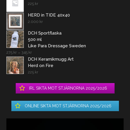
225
kr
HERD in TIDE 40x40
2.000
kr
DCH Sportflaska
500 ml
Like Para Dressage Sweden
275
kr
–
345
kr
DCH Keramikmugg Art
Herd on Fire
225
kr
IRL SIKTA MOT STJÄRNORNA 2025/2026
ONLINE SIKTA MOT STJÄRNORNA 2025/2026
Videospelare