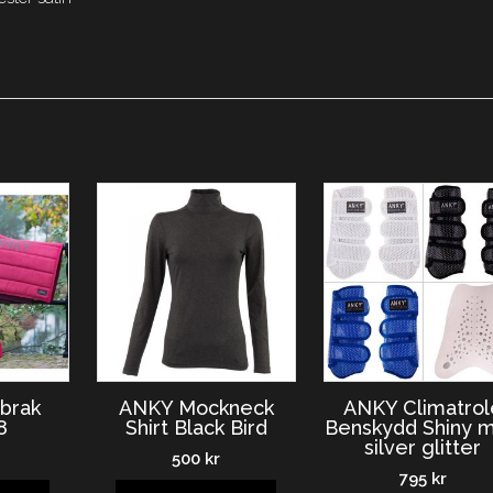
brak
ANKY Mockneck
ANKY Climatrol
8
Shirt Black Bird
Benskydd Shiny 
silver glitter
500
kr
795
kr