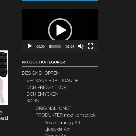
Videospelare
00:00
01:04
PRODUKTKATEGORIER
DESIGNSHOPPEN
VECKANS ERBJUDANDE
DCH PRESENTKORT
DCH SMYCKEN
KONST
ORIGINALKONST
e
PRODUKTER med konsttryck
med
Keramikmugg Art
Ljuslykta Art
Termos Art