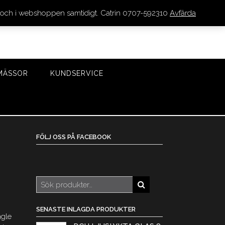
den och i webshoppen samtidigt. Catrin 0707-592310
Avfärda
LOGGA IN/REGISTRERA
0 VAROR - 0 KR
KASSA
MÄSSOR
KUNDSERVICE
FÖLJ OSS PÅ FACEBOOK
Sök
efter:
SENASTE INLAGDA PRODUKTER
ngle