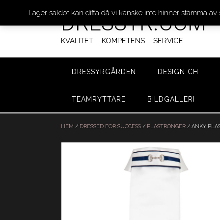
Lager saldot kan diffa då vi kanske inte hinner stämma av
DRESSYR.COM
KVALITET – KOMPETENS – SERVICE
DRESSYRGÅRDEN
DESIGN CH
TEAMRYTTARE
BILDGALLERI
Hoppa
till
HEM
/
DRESSED FOR SUCCESS
/
PLASTRONGER
/ ANKY PLA
innehåll