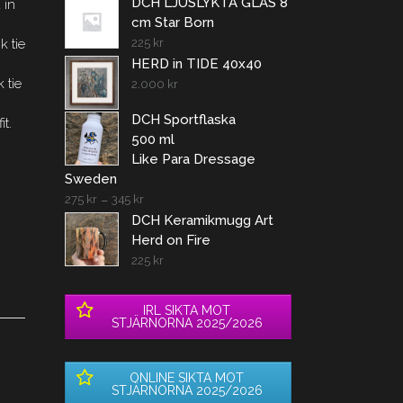
DCH LJUSLYKTA GLAS 8
 in
cm Star Born
k tie
225
kr
HERD in TIDE 40x40
 tie
2.000
kr
e
DCH Sportflaska
it.
500 ml
Like Para Dressage
Sweden
275
kr
–
345
kr
DCH Keramikmugg Art
Herd on Fire
225
kr
IRL SIKTA MOT
STJÄRNORNA 2025/2026
ONLINE SIKTA MOT
STJÄRNORNA 2025/2026