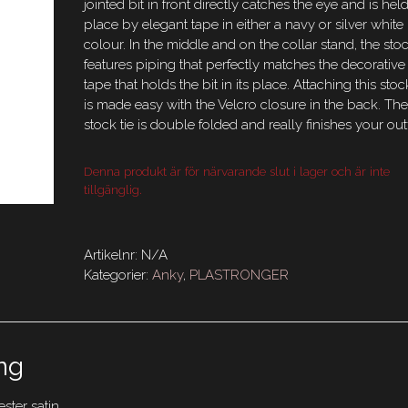
jointed bit in front directly catches the eye and is held
place by elegant tape in either a navy or silver white
colour. In the middle and on the collar stand, the stoc
features piping that perfectly matches the decorative
tape that holds the bit in its place. Attaching this stock
is made easy with the Velcro closure in the back. Th
stock tie is double folded and really finishes your outf
Denna produkt är för närvarande slut i lager och är inte
tillgänglig.
Artikelnr:
N/A
Kategorier:
Anky
,
PLASTRONGER
ng
ster satin