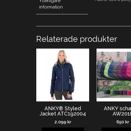
Ytterligare
information
Relaterade produkter
ANKY® Styled
ANKY scha
Jacket ATC192004
AW201
2.099
kr
650
kr