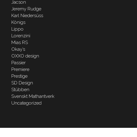
Jacson
Jeremy Rudge
Karl Niedersüss
Königs
Lippo
Lorenzini
Mias RS
Okay’s
OXXO design
Passier
Premiere
Prestige
SD Design
Stübben
Svenskt Mathantverk
Uncategorized