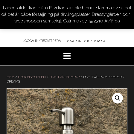
Lager saldot kan diffa då vi kanske inte hinner stämma av saldot
DRESSYR.COM
då det är både försäljning på tävlingsplatser, Dressyrgården och i
webshoppen samtidigt. Catrin 0707-592310
Avfärda
KVALITET – KOMPETENS – SERVICE
LOGGA IN/REGISTRERA
0 VAROR - 0 KR
KASSA
Hoppa
till
HEM
/
DESIGNSHOPPEN
/
DCH TVÅLPUMPAR
/ DCH TVÅLPUMP EMPERO
DREAMS
innehåll