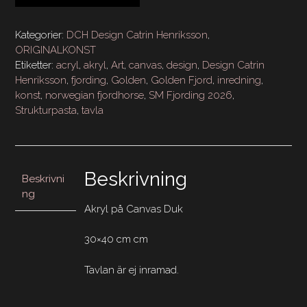
FJORD30x40
mängd
Kategorier:
DCH Design Catrin Henriksson
,
ORIGINALKONST
Etiketter:
acryl
,
akryl
,
Art
,
canvas
,
design
,
Design Catrin
Henriksson
,
fjording
,
Golden
,
Golden Fjord
,
inredning
,
konst
,
norwegian fjordhorse
,
SM Fjording 2026
,
Strukturpasta
,
tavla
Beskrivning
Beskrivni
ng
Akryl på Canvas Duk
30×40 cm cm
Tavlan är ej inramad.