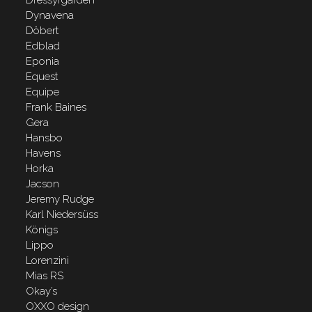
Dressyrgården
Dynavena
Döbert
Edblad
Eponia
Equest
Equipe
Frank Baines
Gera
Hansbo
Havens
Horka
Jacson
Jeremy Rudge
Karl Niedersüss
Königs
Lippo
Lorenzini
Mias RS
Okay’s
OXXO design