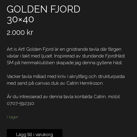
GOLDEN FJORD
30×40
2.000
kr
Art is Art! Golden Fjord är en gnistrande tavla där färgen
växlar i takt med ljuset. Inspirerad av stundande FjordHäst
SM på hemmaklubben skapade jag denna gyllene häst.
Vacker tavla målad med kniv i akrylfärg och strukturpasta
med sand på canvas duk av Catrin Henriksson.
Är du intresserad av denna tavla kontakta Catrin, mobil
0707-592310.
I lager
GOLDEN
Lägg till i varukorg