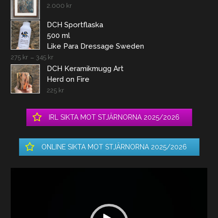
2.000
kr
DCH Sportflaska
500 ml
Like Para Dressage Sweden
275
kr
–
345
kr
DCH Keramikmugg Art
Herd on Fire
225
kr
IRL SIKTA MOT STJÄRNORNA 2025/2026
ONLINE SIKTA MOT STJÄRNORNA 2025/2026
Videospelare