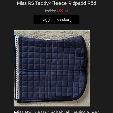
Mias RS Teddy/Fleece Ridpadd Röd
190
kr
150
kr
Lägg till i varukorg
Mias RS Dressyr Schabrak Denim Silver