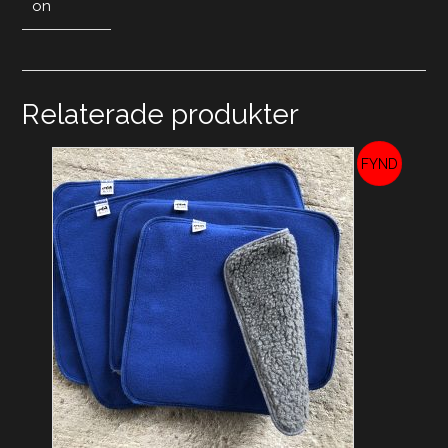
on
Relaterade produkter
REA!