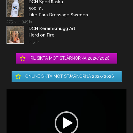
DCH Sportflaska
500 ml
Like Para Dressage Sweden
275
kr
–
345
kr
DCH Keramikmugg Art
Herd on Fire
225
kr
IRL SIKTA MOT STJÄRNORNA 2025/2026
ONLINE SIKTA MOT STJÄRNORNA 2025/2026
Videospelare