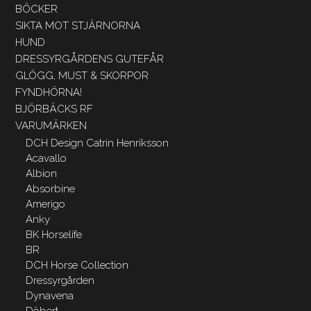
BÖCKER
SIKTA MOT STJÄRNORNA
HUND
DRESSYRGÅRDENS GUTEFÅR
GLÖGG, MUST & SKORPOR
FYNDHÖRNA!
BJÖRBÄCKS RF
VARUMÄRKEN
DCH Design Catrin Henriksson
Acavallo
Albion
Absorbine
Amerigo
Anky
BK Horselife
BR
DCH Horse Collection
Dressyrgården
Dynavena