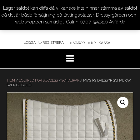
Lager saldot kan diffa då vi kanske inte hinner stämma av saldot
DRESSYR.COM
då det är både försäljning på tävlingsplatser, Dressyrgården och i
webshoppen samtidigt. Catrin 0707-592310
Avfärda
KVALITET – KOMPETENS – SERVICE
LOGGA IN/REGISTRERA
0 VAROR - 0 KR
KASSA
Hoppa
till
HEM
/
EQUIPED FOR SUCCESS
/
SCHABRAK
/ MIAS RS DRESSYR SCHABRAK
SVERIGE GULD
innehåll