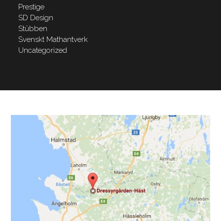
Prestige
SD Design
Stübben
Svenskt Mathantverk
Uncategorized