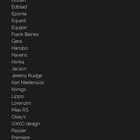
Döbert
Edblad
Eponia
Equest
Equipe
Frank Baines
Gera
Hansbo
Havens
Horka
Jacson
Jeremy Rudge
Karl Niedersüss
Königs
Lippo
Lorenzini
Mias RS
Okay’s
OXXO design
Passier
Premiere