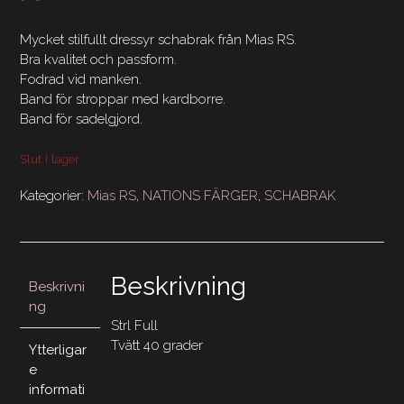
Mycket stilfullt dressyr schabrak från Mias RS.
Bra kvalitet och passform.
Fodrad vid manken.
Band för stroppar med kardborre.
Band för sadelgjord.
Slut i lager
Kategorier:
Mias RS
,
NATIONS FÄRGER
,
SCHABRAK
Beskrivning
Beskrivni
ng
Strl Full
Tvätt 40 grader
Ytterligar
e
informati