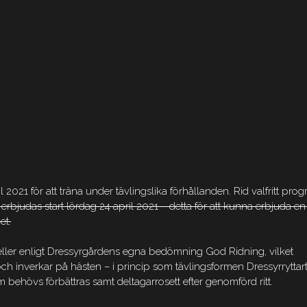
021 för att träna under tävlingslika förhållanden. Rid valfritt prog
judas start lördag 24 april 2021 – detta för att kunna erbjuda en
et.
t eller enligt Dressyrgårdens egna bedömning God Ridning, vilket
 och inverkar på hästen – i princip som tävlingsformen Dressyrryttart
behövs förbättras samt deltagarrosett efter genomförd ritt.