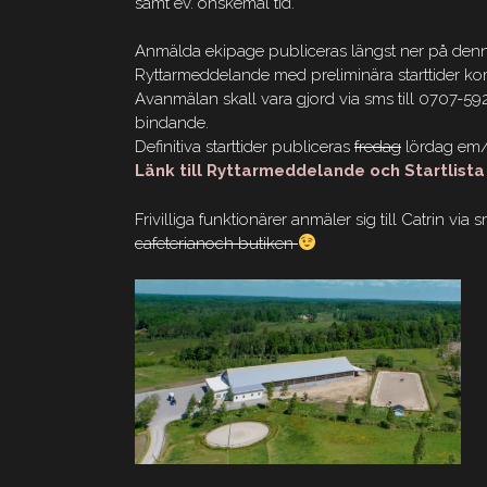
samt ev. önskemål tid.
Anmälda ekipage publiceras längst ner på denn
Ryttarmeddelande med preliminära starttider komm
Avanmälan skall vara gjord via sms till 0707-592
bindande.
Definitiva starttider publiceras
fredag
lördag em/
Länk till Ryttarmeddelande och Startlist
Frivilliga funktionärer anmäler sig till Catrin v
cafeterianoch butiken