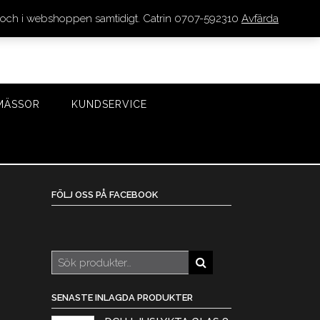
den och i webshoppen samtidigt. Catrin 0707-592310
Avfärda
LOGGA IN/REGISTRERA
0 VAROR - 0 KR
KASSA
MÄSSOR
KUNDSERVICE
FÖLJ OSS PÅ FACEBOOK
Sök
efter:
SENASTE INLAGDA PRODUKTER