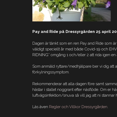
Pay and Ride på Dressyrgården 25 april 2
Dagen är tänkt som en ren Pay and Ride som är 
väldigt speciellt år med både Covid-19 och EHV-
RIDNING” omgång 1 och/eller 2 att rida igen e
Som anmäld ryttare/medhjälpare ber vi dig att a
förkylningssymptom.
Rekommenderar att alla dagen före samt samma d
hästar i stallet noggrant efter näsflöde. Om er häs
luftvägsinfektion/snuva så vill jag att ni stann
Läs även
Regler och Villkor Dressyrgården
.