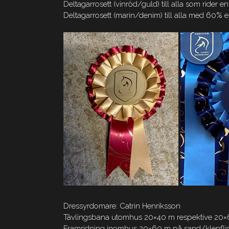
Deltagarrosett (vinröd/guld) till alla som rider
Deltagarrosett (marin/denim) till alla med 60% e
Dressyrdomare: Catrin Henriksson
Tävlingsbana utomhus 20×40 m respektive 20×6
Framridning inomhus 20×60 m på sand/klenflis