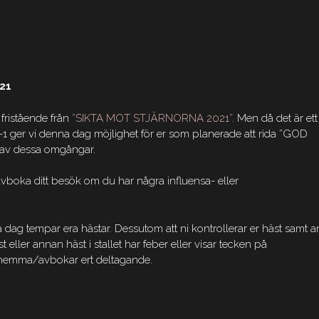
021
fristående från
”SIKTA MOT STJÄRNORNA 2021”
. Men då det är ett
1 ger vi denna dag möjlighet för er som planerade att rida ”GOD
n av dessa omgångar.
vboka ditt besök om du har några influensa- eller
ag tempar era hästar. Dessutom att ni kontrollerar er häst samt a
t eller annan häst i stallet har feber eller visar tecken på
ar hemma/avbokar ert deltagande.