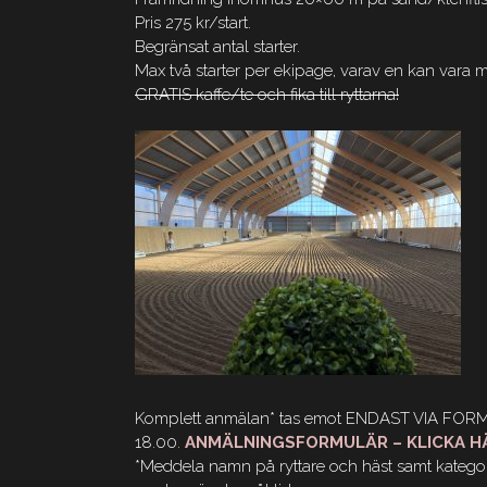
Pris 275 kr/start.
Begränsat antal starter.
Max två starter per ekipage, varav en kan vara
GRATIS kaffe/te och fika till ryttarna!
Komplett anmälan* tas emot ENDAST VIA FORMULÄ
18.00.
ANMÄLNINGSFORMULÄR – KLICKA H
*Meddela namn på ryttare och häst samt kategor