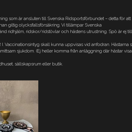
ng som är ansluten till Svenska Ridsportsförbundet – detta för att
nan giltig olycksfallsförsäkring. Vi tillämpar Svenska
 ridhjälm, ridskor/ridstövlar och hästens utrustning. Spö är ej till
R I. Vaccinationsintyg skall kunna uppvisas vid anfodran. Hästarna s
smittsam sjukdom. (Ej heller komma från anläggning där hästar visa
dhuset, sällskapsrum eller butik.