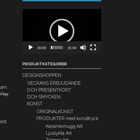
Videospelare
00:00
01:04
PRODUKTKATEGORIER
DESIGNSHOPPEN
VECKANS ERBJUDANDE
ram.
DCH PRESENTKORT
 Pay
DCH SMYCKEN
KONST
ORIGINALKONST
PRODUKTER med konsttryck
est.
Keramikmugg Art
Ljuslykta Art
Termos Art