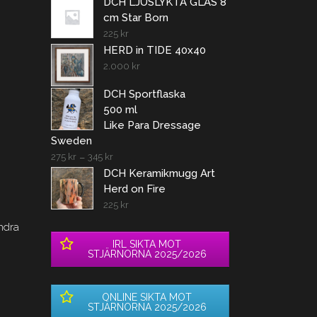
DCH LJUSLYKTA GLAS 8
cm Star Born
225
kr
HERD in TIDE 40x40
2.000
kr
DCH Sportflaska
500 ml
Like Para Dressage
Sweden
275
kr
–
345
kr
DCH Keramikmugg Art
Herd on Fire
225
kr
ndra
IRL SIKTA MOT
STJÄRNORNA 2025/2026
ONLINE SIKTA MOT
STJÄRNORNA 2025/2026