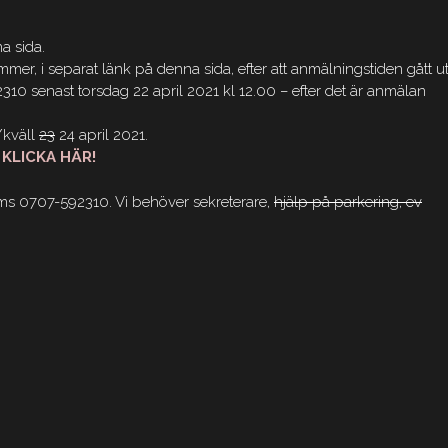
a sida.
er, i separat länk på denna sida, efter att anmälningstiden gått ut
310 senast torsdag 22 april 2021 kl 12.00 – efter det är anmälan
kväll
23
24 april 2021.
a KLICKA HÄR!
ia sms 0707-592310. Vi behöver sekreterare,
hjälp på parkering, ev