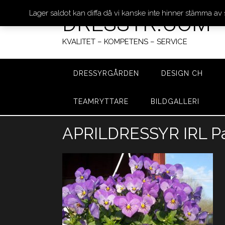
Lager saldot kan diffa då vi kanske inte hinner stämma av
DRESSYR.COM
KVALITET – KOMPETENS – SERVICE
DRESSYRGÅRDEN
DESIGN CH
TEAMRYTTARE
BILDGALLERI
Hoppa
APRILDRESSYR IRL Pay
till
innehåll