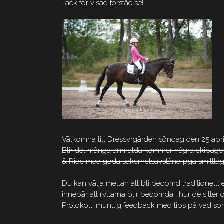
Tack för visad förståelse!
Välkomna till Dressyrgården söndag den 25 april 2
Blir det många anmälda kommer några ekipage erb
& Ride med goda säkerhetsavstånd pga smittläg
Du kan välja mellan att bli bedömd traditionell
innebär att ryttarna blir bedömda i hur de sitter
Protokoll, muntlig feedback med tips på vad som 