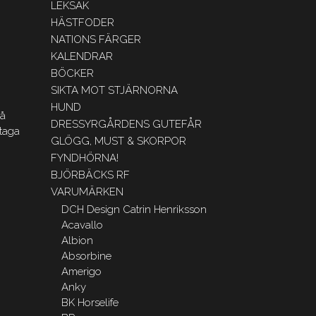
LEKSAK
HÄSTFODER
NATIONS FÄRGER
KALENDRAR
BÖCKER
SIKTA MOT STJÄRNORNA
HUND
på
DRESSYRGÅRDENS GUTEFÅR
ltaga
GLÖGG, MUST & SKORPOR
FYNDHÖRNA!
BJÖRBÄCKS RF
VARUMÄRKEN
DCH Design Catrin Henriksson
Acavallo
Albion
Absorbine
Amerigo
Anky
BK Horselife