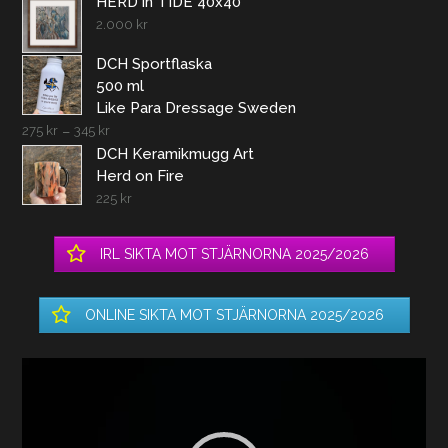
HERD in TIDE 40x40
2.000
kr
DCH Sportflaska
500 ml
Like Para Dressage Sweden
275
kr
–
345
kr
DCH Keramikmugg Art
Herd on Fire
225
kr
IRL SIKTA MOT STJÄRNORNA 2025/2026
ONLINE SIKTA MOT STJÄRNORNA 2025/2026
Videospelare