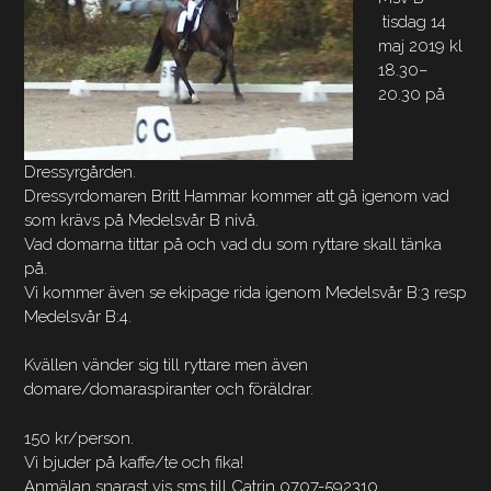
tisdag 14
maj 2019 kl
18.30–
20.30 på
Dressyrgården.
Dressyrdomaren Britt Hammar kommer att gå igenom vad
som krävs på Medelsvår B nivå.
Vad domarna tittar på och vad du som ryttare skall tänka
på.
Vi kommer även se ekipage rida igenom Medelsvår B:3 resp
Medelsvår B:4.
Kvällen vänder sig till ryttare men även
domare/domaraspiranter och föräldrar.
150 kr/person.
Vi bjuder på kaffe/te och fika!
Anmälan snarast vis sms till Catrin 0707-592310.