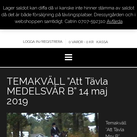
Lager saldot kan diffa då vi kanske inte hinner stämma av saldot
DRESSYR.COM
då det är både försäljning på tävlingsplatser, Dressyrgården och i
webshoppen samtidigt. Catrin 0707-592310
Avfärda
KVALITET – KOMPETENS – SERVICE
LOGGA IN/REGISTRERA
0 VAROR - 0 KR
KASSA
Hoppa
TEMAKVÄLL ”Att Tävla
till
innehåll
MEDELSVÅR B” 14 maj
2019
Temakväll
”Att Tävla
Msv B”