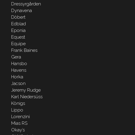
Dressyrgården
Dynavena
Döbert
Edblad
Eponia
Equest
Equipe
Frank Baines
Gera
Hansbo
Havens
Horka
Jacson
Jeremy Rudge
Karl Niedersüss
Königs
Lippo
Lorenzini
Mias RS
Okay’s