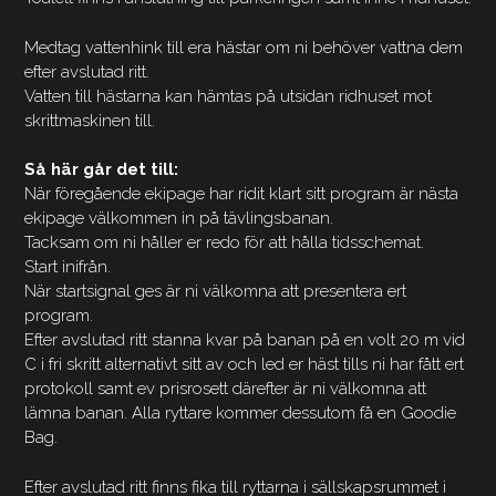
Medtag vattenhink till era hästar om ni behöver vattna dem
efter avslutad ritt.
Vatten till hästarna kan hämtas på utsidan ridhuset mot
skrittmaskinen till.
Så här går det till:
När föregående ekipage har ridit klart sitt program är nästa
ekipage välkommen in på tävlingsbanan.
Tacksam om ni håller er redo för att hålla tidsschemat.
Start inifrån.
När startsignal ges är ni välkomna att presentera ert
program.
Efter avslutad ritt stanna kvar på banan på en volt 20 m vid
C i fri skritt alternativt sitt av och led er häst tills ni har fått ert
protokoll samt ev prisrosett därefter är ni välkomna att
lämna banan. Alla ryttare kommer dessutom få en Goodie
Bag.
Efter avslutad ritt finns fika till ryttarna i sällskapsrummet i