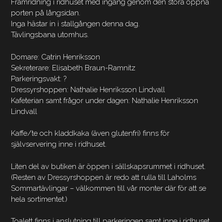
Framridning i ridhuset med ingång genom den stora öppna
porten på långsidan.
Inga hästar in i stallgången denna dag.
Tävlingsbana utomhus.
Domare: Catrin Henriksson
Sekreterare: Elisabeth Braun-Ramnitz
Parkeringsvakt: ?
Dressyrshoppen: Nathalie Henriksson Lindvall
Kafeterian samt frågor under dagen: Nathalie Henriksson
Lindvall
Kaffe/te och kladdkaka (även glutenfri) finns för
självservering inne i ridhuset.
Liten del av butiken är öppen i sällskapsrummet i ridhuset.
(Resten av Dressyrshoppen är redo att rulla till Laholms
Sommartävlingar – välkommen till vår monter där för att se
hela sortimentet.)
Toalett finns i anslutning till parkeringen samt inne i ridhuset.