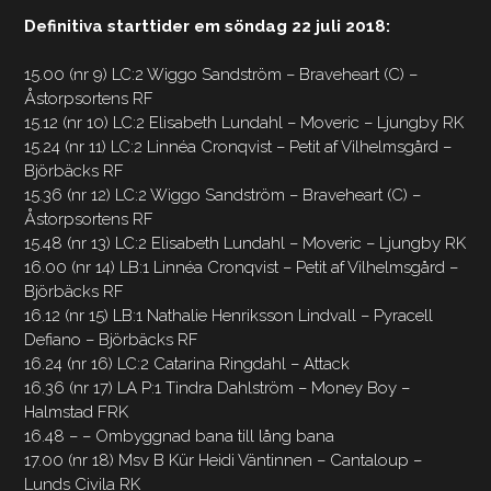
Definitiva starttider em söndag 22 juli 2018:
15.00 (nr 9) LC:2 Wiggo Sandström – Braveheart (C) –
Åstorpsortens RF
15.12 (nr 10) LC:2 Elisabeth Lundahl – Moveric – Ljungby RK
15.24 (nr 11) LC:2 Linnéa Cronqvist – Petit af Vilhelmsgård –
Björbäcks RF
15.36 (nr 12) LC:2 Wiggo Sandström – Braveheart (C) –
Åstorpsortens RF
15.48 (nr 13) LC:2 Elisabeth Lundahl – Moveric – Ljungby RK
16.00 (nr 14) LB:1 Linnéa Cronqvist – Petit af Vilhelmsgård –
Björbäcks RF
16.12 (nr 15) LB:1 Nathalie Henriksson Lindvall – Pyracell
Defiano – Björbäcks RF
16.24 (nr 16) LC:2 Catarina Ringdahl – Attack
16.36 (nr 17) LA P:1 Tindra Dahlström – Money Boy –
Halmstad FRK
16.48 – – Ombyggnad bana till lång bana
17.00 (nr 18) Msv B Kür Heidi Väntinnen – Cantaloup –
Lunds Civila RK