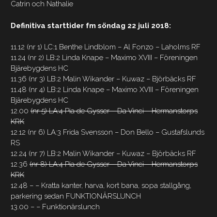
Catrin och Nathalie
Definitiva starttider fm söndag 22 juli 2018:
11.12 (nr 1) LC:1 Benthe Lindblom – Al Fonzo – Laholms RF
11.24 (nr 2) LB:2 Linda Knape – Maximo XVIII – Föreningen
Bjärebygdens HC
11.36 (nr 3) LB:2 Malin Wikander – Kuwaz – Björbäcks RF
11.48 (nr 4) LB:2 Linda Knape – Maximo XVIII – Föreningen
Bjärebygdens HC
12.00
(nr 5) LA:4 Pia de Gysser – Da Vinci – Hermanstorps
KRK
12.12 (nr 6) LA:3 Frida Svensson – Don Bello – Gustafslunds
RS
12.24 (nr 7) LB:2 Malin Wikander – Kuwaz – Björbäcks RF
12.36
(nr 8) LA:4 Pia de Gysser – Da Vinci – Hermanstorps
KRK
12.48 – – Kratta kanter, harva, kort bana, sopa stallgång,
parkering sedan FUNKTIONÄRSLUNCH
13.00 – – Funktionärslunch