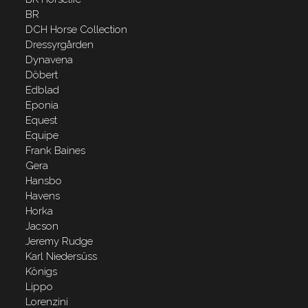
BR
DCH Horse Collection
Dressyrgården
Dynavena
Döbert
Edblad
Eponia
Equest
Equipe
Frank Baines
Gera
Hansbo
Havens
Horka
Jacson
Jeremy Rudge
Karl Niedersüss
Königs
Lippo
Lorenzini