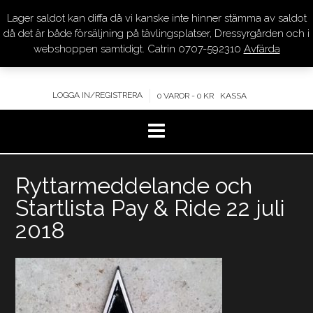
Lager saldot kan diffa då vi kanske inte hinner stämma av saldot
DRESSYR.COM
då det är både försäljning på tävlingsplatser, Dressyrgården och i
webshoppen samtidigt. Catrin 0707-592310
Avfärda
KVALITET – KOMPETENS – SERVICE
LOGGA IN/REGISTRERA
0 VAROR - 0 KR
KASSA
Hoppa
Ryttarmeddelande och
till
innehåll
Startlista Pay & Ride 22 juli
2018