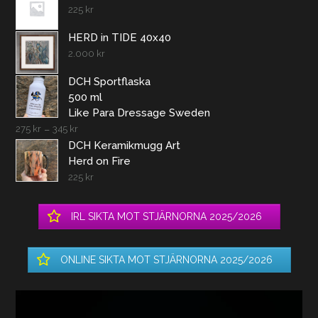
225
kr
HERD in TIDE 40x40
2.000
kr
DCH Sportflaska
500 ml
Like Para Dressage Sweden
275
kr
–
345
kr
DCH Keramikmugg Art
Herd on Fire
225
kr
IRL SIKTA MOT STJÄRNORNA 2025/2026
ONLINE SIKTA MOT STJÄRNORNA 2025/2026
Videospelare