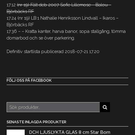
17.12
(nr 19) Fält deb 2007 Sofie Lillemose – Balou –
Björbäcks RF
17.24 (nr 19) LB:1 Nathalie Henriksson Lindvall – Ikaros –
Björbäcks RF
17.36 – – Kratta kanter, harva banor, sopa stallgång, tömma
domarbod och se över parkering.
Definitiv startlista publicerad 2018-07-21 17.20
FÖLJ OSS PÅ FACEBOOK
Sök
efter:
SENASTE INLAGDA PRODUKTER
DCH LJUSLYKTA GLAS 8 cm Star Born