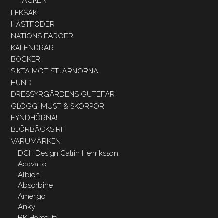
TÄCKEN
LEKSAK
HÄSTFODER
NATIONS FÄRGER
KALENDRAR
BÖCKER
SIKTA MOT STJÄRNORNA
HUND
DRESSYRGÅRDENS GUTEFÅR
GLÖGG, MUST & SKORPOR
FYNDHÖRNA!
BJÖRBÄCKS RF
VARUMÄRKEN
DCH Design Catrin Henriksson
Acavallo
Albion
Absorbine
Amerigo
Anky
BK Horselife