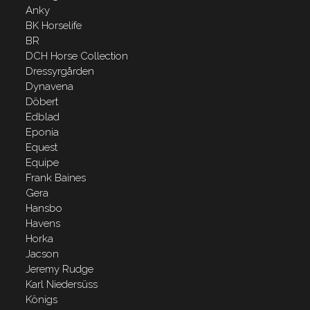
Anky
BK Horselife
BR
DCH Horse Collection
Dressyrgården
Dynavena
Döbert
Edblad
Eponia
Equest
Equipe
Frank Baines
Gera
Hansbo
Havens
Horka
Jacson
Jeremy Rudge
Karl Niedersüss
Königs