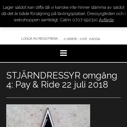
Lager saldot kan diffa då vi kanske inte hinner stämma av saldot
DRESSYR.COM
då det är både försäljning på tävlingsplatser, Dressyrgården och i
webshoppen samtidigt. Catrin 0707-592310
Avfärda
KVALITET – KOMPETENS – SERVICE
LOGGA IN/REGISTRERA
0 VAROR - 0 KR
KASSA
Hoppa
STJÄRNDRESSYR omgång
till
innehåll
4: Pay & Ride 22 juli 2018