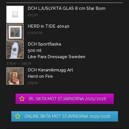
DCH LJUSLYKTA GLAS 8 cm Star Born
225
kr
HERD in TIDE 40x40
2.000
kr
DCH Sportflaska
500 ml
Like Para Dressage Sweden
275
kr
–
345
kr
DCH Keramikmugg Art
Herd on Fire
225
kr
IRL SIKTA MOT STJÄRNORNA 2025/2026
ONLINE SIKTA MOT STJÄRNORNA 2025/2026