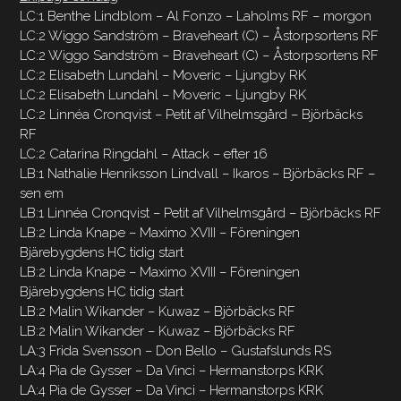
LC:1 Benthe Lindblom – Al Fonzo – Laholms RF – morgon
LC:2 Wiggo Sandström – Braveheart (C) – Åstorpsortens RF
LC:2 Wiggo Sandström – Braveheart (C) – Åstorpsortens RF
LC:2 Elisabeth Lundahl – Moveric – Ljungby RK
LC:2 Elisabeth Lundahl – Moveric – Ljungby RK
LC:2 Linnéa Cronqvist – Petit af Vilhelmsgård – Björbäcks
RF
LC:2 Catarina Ringdahl – Attack – efter 16
LB:1 Nathalie Henriksson Lindvall – Ikaros – Björbäcks RF –
sen em
LB:1 Linnéa Cronqvist – Petit af Vilhelmsgård – Björbäcks RF
LB:2 Linda Knape – Maximo XVIII – Föreningen
Bjärebygdens HC tidig start
LB:2 Linda Knape – Maximo XVIII – Föreningen
Bjärebygdens HC tidig start
LB:2 Malin Wikander – Kuwaz – Björbäcks RF
LB:2 Malin Wikander – Kuwaz – Björbäcks RF
LA:3 Frida Svensson – Don Bello – Gustafslunds RS
LA:4 Pia de Gysser – Da Vinci – Hermanstorps KRK
LA:4 Pia de Gysser – Da Vinci – Hermanstorps KRK