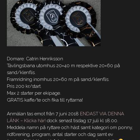
Domare: Catrin Henriksson
Tävlingsbana utomhus 20×40 m respektive 20×60 på
sand/klenflis.
Framridning inomhus 20×60 m på sand/klenflis.
Pris 200 kr/start.
Max 2 starter per ekipage.
GRATIS kaffe/te och fika till ryttarna!
Anmälan tas emot från 7 juni 2018
ENDAST VIA DENNA
LÄNK – Klicka här!
dock senast tisdag 17 juli kl 18.00.
Meddela namn på ryttare och häst samt kategori om ponny,
ridförening, program, antal starter och dag samt ev